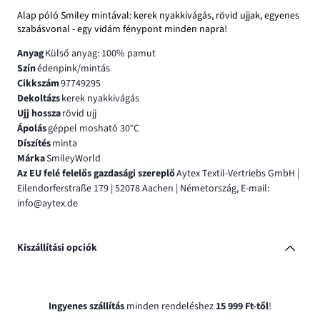
Alap póló Smiley mintával: kerek nyakkivágás, rövid ujjak, egyenes
szabásvonal - egy vidám fénypont minden napra!
Anyag
Külső anyag: 100% pamut
Szín
édenpink/mintás
Cikkszám
97749295
Dekoltázs
kerek nyakkivágás
Ujj hossza
rövid ujj
Ápolás
géppel mosható 30°C
Díszítés
minta
Márka
SmileyWorld
Az EU felé felelős gazdasági szereplő
Aytex Textil-Vertriebs GmbH |
Eilendorferstraße 179 | 52078 Aachen | Németország, E-mail:
info@aytex.de
Kiszállítási opciók
Ingyenes szállítás
minden rendeléshez
15 999 Ft-től
!