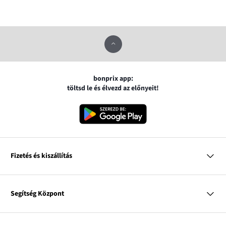
bonprix app:
töltsd le és élvezd az előnyeit!
Fizetés és kiszállítás
MasterCard
VISA
Segítség Központ
Google pay
Apple pay
Kérdések és válaszok