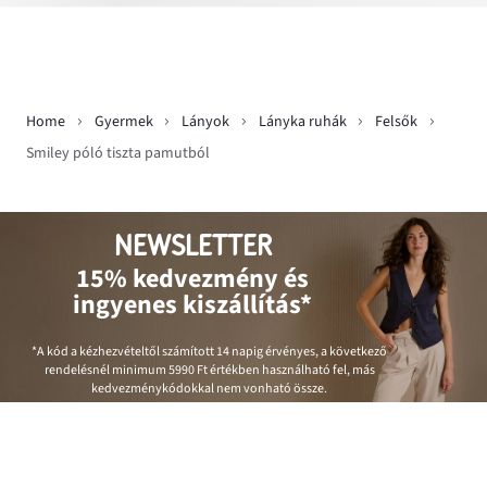
Home
Gyermek
Lányok
Lányka ruhák
Felsők
Smiley póló tiszta pamutból
NEWSLETTER
15% kedvezmény és
ingyenes kiszállítás*
*A kód a kézhezvételtől számított 14 napig érvényes, a következő
rendelésnél minimum
5990 Ft
értékben használható fel, más
kedvezménykódokkal nem vonható össze.