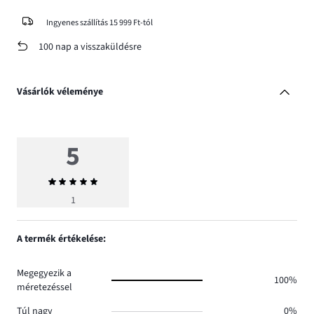
Ingyenes szállítás 15 999 Ft-tól
100 nap a visszaküldésre
Vásárlók véleménye
5
Átlagos
értékelés
1
5
A termék értékelése:
Megegyezik a
100%
méretezéssel
Túl nagy
0%