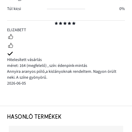
Túl kicsi
0%
Osztályzat
5
ELIZABETT
Hitelesített vásárlás
méret: 164
(megfelelő)
,
szín: édenpink-mintás
Annyira aranyos póló,a kislányoknak rendeltem. Nagyon örült
neki. A színe gyönyörű.
2026-06-05
HASONLÓ TERMÉKEK