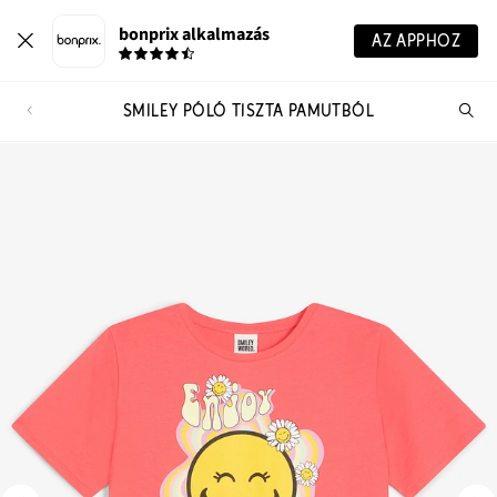
bonprix alkalmazás
AZ APPHOZ
SMILEY PÓLÓ TISZTA PAMUTBÓL
Te
ker