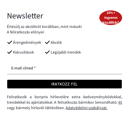
Newsletter
15% +
ingyenes
kiszállítás*
Értesülj az akciókról korábban, mint mások!
A feliratkozás előnyei:
Árengedmények
Akciók
Kiárusítások
Legújabb trendek
E-mail címed *
IRATKOZZ FEL
Feliratkozik a bonprix hírlevelére extra kedvezménykódokkal,
trendekkel és ajánlatokkal. A feliratkozás bármikor lemondható:
itt
vagy bármely hírlevél láblécében.
Adatvédelmi szabályzat.