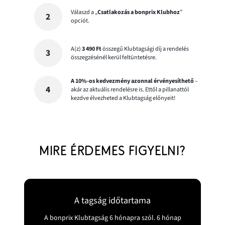
Válaszd a „
Csatlakozás a bonprix Klubhoz
”
opciót.
A(z)
3 490 Ft
összegű Klubtagsági díj a rendelés
összegzésénél kerül feltüntetésre.
A 10%-os kedvezmény azonnal érvényesíthető
–
akár az aktuális rendelésre is. Ettől a pillanattól
kezdve élvezheted a Klubtagság előnyeit!
MIRE ÉRDEMES FIGYELNI?
A tagság időtartama
A bonprix Klubtagság 6 hónapra szól. 6 hónap