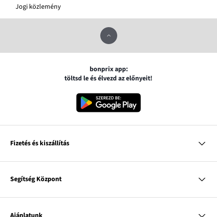
Jogi közlemény
bonprix app:
töltsd le és élvezd az előnyeit!
Fizetés és kiszállítás
MasterCard
VISA
Segítség Központ
Google pay
Apple pay
Kérdések és válaszok
Magyar Posta
Kiszállítás és fizetési módok
Ajánlatunk