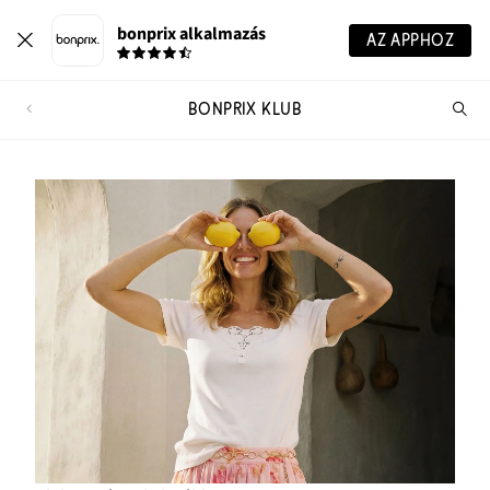
bonprix alkalmazás
AZ APPHOZ
BONPRIX KLUB
Te
ker