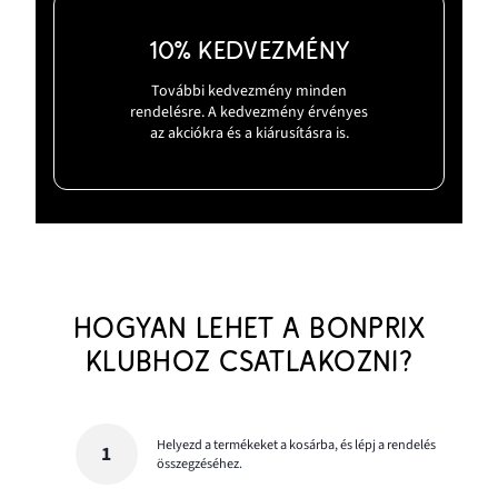
10% KEDVEZMÉNY
További kedvezmény minden
rendelésre. A kedvezmény érvényes
az akciókra és a kiárusításra is.
HOGYAN LEHET A BONPRIX
KLUBHOZ CSATLAKOZNI?
Helyezd a termékeket a kosárba, és lépj a rendelés
összegzéséhez.