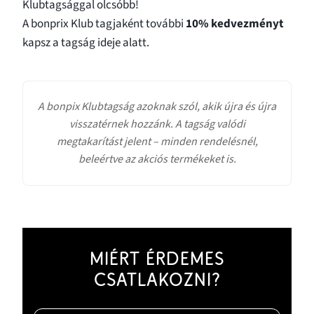
Klubtagsággal olcsóbb!
A bonprix Klub tagjaként további
10% kedvezményt
kapsz a tagság ideje alatt.
A bonpix Klubtagság azoknak szól, akik újra és újra
visszatérnek hozzánk. A tagság valódi
megtakarítást jelent – minden rendelésnél,
beleértve az akciós termékeket is.
MIÉRT ÉRDEMES
CSATLAKOZNI?