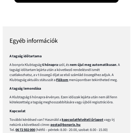
Egyéb információk
A tagság időtartama
A bonprix Klubtagság
6 hónapra
szól, és
nem újul meg automatikusan
. A
tagsági időtartam lejárta után a következő rendelésnél ismét
csatlakozhatsz, a v t összegű díjat az első számlád összegéhez adjuk. A
Klubtagság aktuális státuszát a
Fiókom
menüpontban tekintheted meg.
A tagság lemondása
A Klubtagság 6 hónapra érvényes. Ezen időszak lejárta után nem áll fenn
kötelezettség a tagság meghosszabbítására vagy újbóli regisztrációra.
Kapcsolat
További kérdésed van? Használd a
kapcsolatfelvételi űrlapot
vagy írj
nekünk a következő címre:
posta@bonprix.hu
Tel.
06 72 502 000
(hétfő – péntek: 8.00 - 20.00, szobat: 8.00 - 15.00)