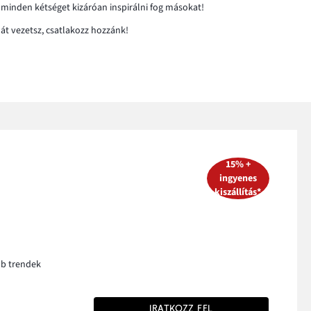
 minden kétséget kizáróan inspirálni fog másokat!
át vezetsz, csatlakozz hozzánk!
15% +
ingyenes
kiszállítás*
bb trendek
IRATKOZZ FEL