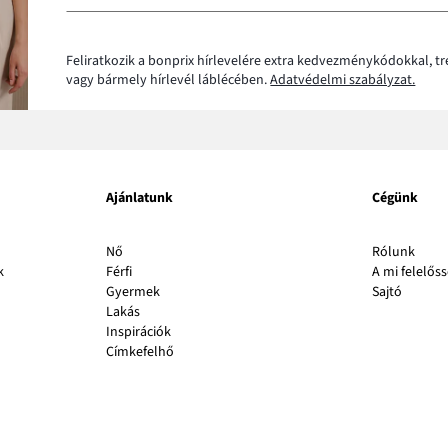
Feliratkozik a bonprix hírlevelére extra kedvezménykódokkal, t
vagy bármely hírlevél láblécében.
Adatvédelmi szabályzat.
Ajánlatunk
Cégünk
A
Nő
Rólunk
link
k
Férfi
A mi felelős
A
új
Gyermek
Sajtó
link
abla
Lakás
új
nyílik
Inspirációk
ablakb
meg
Címkefelhő
nyílik
meg