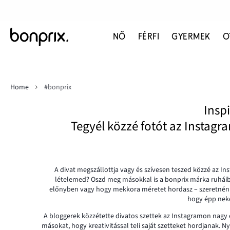
NŐ
FÉRFI
GYERMEK
O
Home
#bonprix
Insp
Tegyél közzé fotót az Instagr
A divat megszállottja vagy és szívesen teszed közzé az In
lételemed? Oszd meg másokkal is a bonprix márka ruháiból
előnyben vagy hogy mekkora méretet hordasz – szeretnénk 
hogy épp neked
A bloggerek közzétette divatos szettek az Instagramon nagy 
másokat, hogy kreativitással teli saját szetteket hordjanak. 