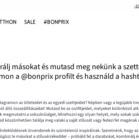
-1
TTHON
SALE
#BONPRIX
irálj másokat és mutasd meg nekünk a szett
amon a @bonprix profilt és használd a has
stagramon az ötleteidet és az egyedi szettjeidet? Képben vagy a legújabb tr
 álló összeállításaidat! Mutasd be az outfitjeidet, melyeket különböző al
megmutatni a sokszínűséget, létrehozni egy olyan helyet, mely sokak számá
 köszönhetően találja meg valaki a saját stílusát vagy fedezi fel magának a
érdeklődésnek örvendenek és szüntelenül inspirálnak. Szeretnénk, hogy az i
Nyűgözz le másokat a stílusérzékeddel – próbáld fel a darabokat, kombinálj