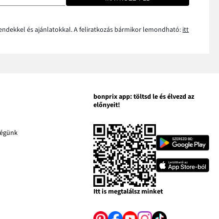
rendekkel és ajánlatokkal. A feliratkozás bármikor lemondható:
itt
bonprix app: töltsd le és élvezd az
előnyeit!
A
ségünk
A
link
link
kban
új
új
A
ablakban
ablakban
link
an
nyílik
nyílik
új
meg
meg
ablakban
Itt is megtalálsz minket
nyílik
meg