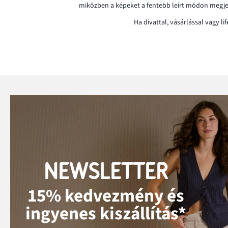
miközben a képeket a fentebb leírt módon megjelö
Ha divattal, vásárlással vagy 
NEWSLETTER
15% kedvezmény és
ingyenes kiszállítás*