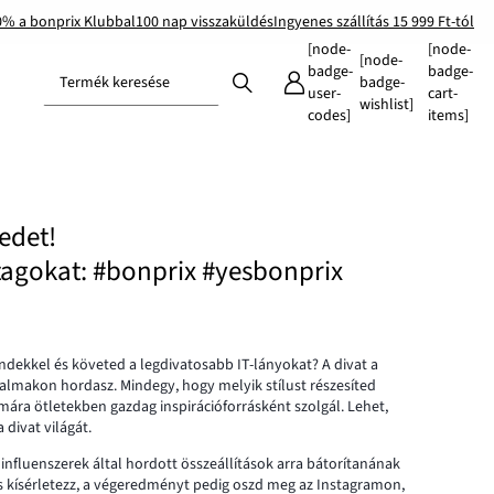
0% a bonprix Klubbal
100 nap visszaküldés
Ingyenes szállítás 15 999 Ft-tól
[node-
[node-
[node-
badge-
badge-
Termék keresése
badge-
user-
cart-
wishlist]
codes]
items]
edet!
htagokat: #bonprix #yesbonprix
endekkel és követed a legdivatosabb IT-lányokat? A divat a
kalmakon hordasz. Mindegy, hogy melyik stílust részesíted
ra ötletekben gazdag inspirációforrásként szolgál. Lehet,
 divat világát.
nfluenszerek által hordott összeállítások arra bátorítanának
 és kísérletezz, a végeredményt pedig oszd meg az Instagramon,