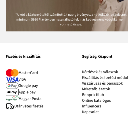
*A kód a kézhezvételtől számított 14 napig érvényes, a következő rendelésnél
minimum
5990 Ft
értékben használható fel, más kedvezménykódokkal nem
vonható össze.
Fizetés és kiszállítás
Segítség Központ
Kérdések és válaszok
MasterCard
Kiszállítás és fizetési módo
VISA
Visszáruzás és panaszok
Google pay
Mérettáblázatok
Apple pay
Bonprix Klub
Magyar Posta
Online katalógus
Utánvétes fizetés
Influencers
Kapcsolat