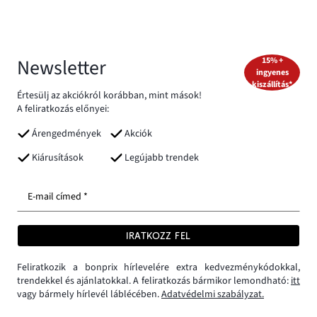
Newsletter
15% +
ingyenes
kiszállítás*
Értesülj az akciókról korábban, mint mások!
A feliratkozás előnyei:
Árengedmények
Akciók
Kiárusítások
Legújabb trendek
E-mail címed *
IRATKOZZ FEL
Feliratkozik a bonprix hírlevelére extra kedvezménykódokkal,
trendekkel és ajánlatokkal. A feliratkozás bármikor lemondható:
itt
vagy bármely hírlevél láblécében.
Adatvédelmi szabályzat.