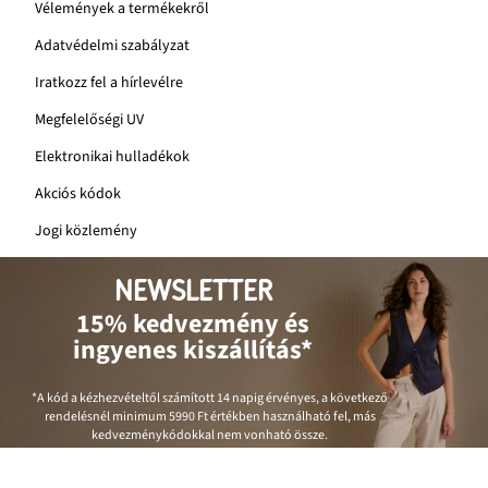
Vélemények a termékekről
Adatvédelmi szabályzat
Iratkozz fel a hírlevélre
Megfelelőségi UV
Elektronikai hulladékok
Akciós kódok
Jogi közlemény
NEWSLETTER
15% kedvezmény és
ingyenes kiszállítás*
*A kód a kézhezvételtől számított 14 napig érvényes, a következő
rendelésnél minimum
5990 Ft
értékben használható fel, más
kedvezménykódokkal nem vonható össze.