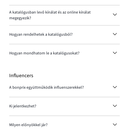
Igyekszünk korlátozni a papírkatalógusok
mennyiségét, ezért nem lehet már rájuk feliratkozni.
A katalógusban levő kínálat és az online kínálat
Az aktuális katalógusokat online formában elérhető
megegyezik?
az oldalunkon:
Katalógus
A webáruház és a katalógus kínálata eltérhet. Ha a
katalógus kínálatából szeretnél rendelni, akkor a
Hogyan rendelhetek a katalógusból?
rendelést leadhatja telefonon.
A rendelést leadhatja a
(06-72) 502 000
telefonszámon.
Hogyan mondhatom le a katalógusokat?
Ha nem szeretne katalógust kapni, vegye fel a
kapcsolatot az ügyfélszolgálattal e-mailben:
posta@bonprix.hu
vagy telefonon:
(06-72) 502 000
Influencers
A bonprix együttműködik influenszerekkel?
Igen, van ilyen lehetőség. Részletes információkért
és kapcsolatfelvételért keresd fel ezt az oldalt:
Ki jelentkezhet?
Influencers
.
Olyan személyeket várunk, akik online tartalmakat
hoznak létre divat és lifestyle témában.
Milyen előnyökkel jár?
Elengedhetetlen feltétel, hogy a közösségi médiabeli