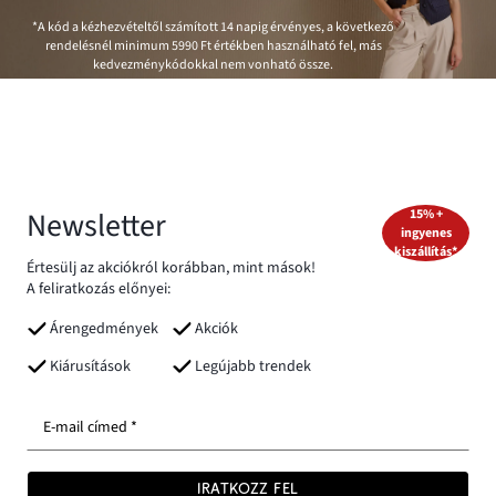
*A kód a kézhezvételtől számított 14 napig érvényes, a következő
rendelésnél minimum
5990 Ft
értékben használható fel, más
kedvezménykódokkal nem vonható össze.
Newsletter
15% +
ingyenes
kiszállítás*
Értesülj az akciókról korábban, mint mások!
A feliratkozás előnyei:
Árengedmények
Akciók
Kiárusítások
Legújabb trendek
E-mail címed *
IRATKOZZ FEL