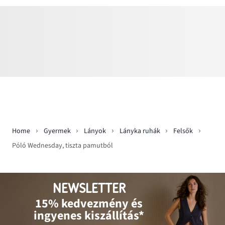
Home
Gyermek
Lányok
Lányka ruhák
Felsők
Póló Wednesday, tiszta pamutból
NEWSLETTER
15% kedvezmény és
ingyenes kiszállítás*