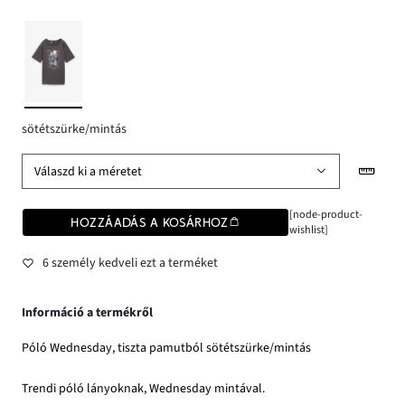
sötétszürke/mintás
Válaszd ki a méretet
[node-product-
HOZZÁADÁS A KOSÁRHOZ
wishlist]
6 személy kedveli ezt a terméket
Információ a termékről
Póló Wednesday, tiszta pamutból sötétszürke/mintás
Trendi póló lányoknak, Wednesday mintával.