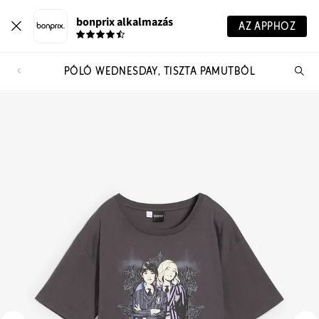
bonprix alkalmazás
AZ APPHOZ
PÓLÓ WEDNESDAY, TISZTA PAMUTBÓL
Te
ker