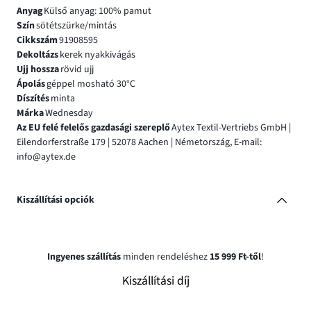
Anyag
Külső anyag: 100% pamut
Szín
sötétszürke/mintás
Cikkszám
91908595
Dekoltázs
kerek nyakkivágás
Ujj hossza
rövid ujj
Ápolás
géppel mosható 30°C
Díszítés
minta
Márka
Wednesday
Az EU felé felelős gazdasági szereplő
Aytex Textil-Vertriebs GmbH |
Eilendorferstraße 179 | 52078 Aachen | Németország, E-mail:
info@aytex.de
Kiszállítási opciók
Ingyenes szállítás
minden rendeléshez
15 999 Ft-től
!
Kiszállítási díj