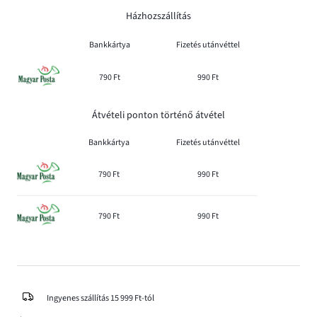
Házhozszállítás
Bankkártya
Fizetés utánvéttel
790 Ft
990 Ft
Átvételi ponton történő átvétel
Bankkártya
Fizetés utánvéttel
790 Ft
990 Ft
790 Ft
990 Ft
Ingyenes szállítás 15 999 Ft-tól