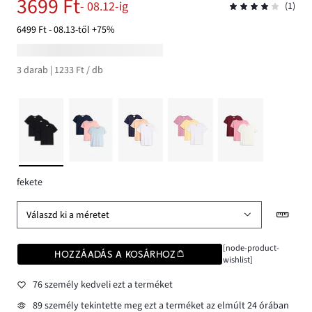
3699 Ft
- 08.12-ig
(1)
6499 Ft - 08.13-től +75%
3 darab | 1233 Ft / db
fekete
Válaszd ki a méretet
[node-product-
HOZZÁADÁS A KOSÁRHOZ
wishlist]
76 személy kedveli ezt a terméket
89 személy tekintette meg ezt a terméket az elmúlt 24 órában