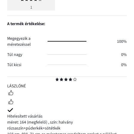
értékelés
1
4
A termék értékelése:
Megegyezik a
100%
méretezéssel
Túl nagy
0%
Túl kicsi
0%
Osztályzat
4
LÁSZLÓNÉ
Hitelesített vásárlás
méret: 164
(megfelelő)
,
szín: halvány
rózsaszín+púderkék+sötétkék