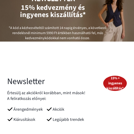
15% kedvezmény és
ingyenes kiszállítás*
*A kód a kézhezvételtől számított 14 napig érvényes, a következő
rendelésnél minimum
5990 Ft
értékben használható fel, más
kedvezménykódokkal nem vonható össze.
Newsletter
15% +
ingyenes
kiszállítás*
Értesülj az akciókról korábban, mint mások!
A feliratkozás előnyei:
Árengedmények
Akciók
Kiárusítások
Legújabb trendek