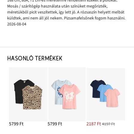
168 cm, 80A, 71 cm-es méretemre rendeltem ezeket a pólókat.
Mosás / szárítógép használata után színüket megőrizték,
méretükből picit veszítettek, így lett jó. A rózsaszín helyett melbát
küldtek, ami nem áll jól nekem. Pizsamafelsőnek fogom használni.
2026-08-04
HASONLÓ TERMÉKEK
5799 Ft
5799 Ft
2187 Ft
4197 Ft