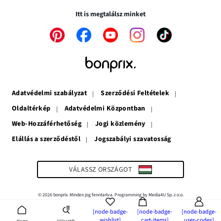
ablakban
meg
nyílik
nyílik
meg
Itt is megtalálsz minket
meg
A
A
A
A
A
link
link
link
link
link
új
új
új
új
új
ablakban
ablakban
ablakban
ablakban
ablakban
nyílik
nyílik
nyílik
nyílik
nyílik
meg
meg
meg
meg
meg
Adatvédelmi szabályzat
Szerződési Feltételek
Oldaltérkép
Adatvédelmi Központban
Web-Hozzáférhetőség
Jogi közlemény
Elállás a szerződéstől
Jogszabályi szavatosság
A
link
új
ablakban
VÁLASSZ ORSZÁGOT
nyílik
meg
© 2026 bonprix. Minden jog fenntartva. Programming by Media4U Sp. z o.o.
[node-badge-
[node-badge-
[node-badge-
wishlist]
cart-items]
user-codes]