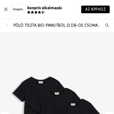
bonprix alkalmazás
AZ APPHOZ
PÓLÓ TISZTA BIO-PAMUTBÓL (3 DB-OS CSOMAG)
Te
ker