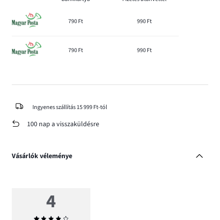
790 Ft
990 Ft
790 Ft
990 Ft
Ingyenes szállítás 15 999 Ft-tól
100 nap a visszaküldésre
Vásárlók véleménye
4
Átlagos