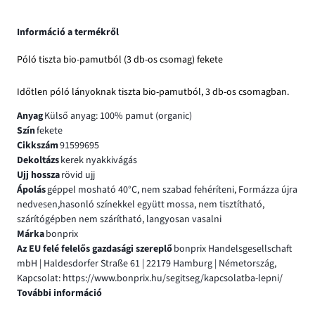
Információ a termékről
Póló tiszta bio-pamutból (3 db-os csomag) fekete
Időtlen póló lányoknak tiszta bio-pamutból, 3 db-os csomagban.
Anyag
Külső anyag: 100% pamut (organic)
Szín
fekete
Cikkszám
91599695
Dekoltázs
kerek nyakkivágás
Ujj hossza
rövid ujj
Ápolás
géppel mosható 40°C, nem szabad fehéríteni, Formázza újra
nedvesen,hasonló színekkel együtt mossa, nem tisztítható,
szárítógépben nem szárítható, langyosan vasalni
Márka
bonprix
Az EU felé felelős gazdasági szereplő
bonprix Handelsgesellschaft
mbH | Haldesdorfer Straße 61 | 22179 Hamburg | Németország,
Kapcsolat: https://www.bonprix.hu/segitseg/kapcsolatba-lepni/
További információ