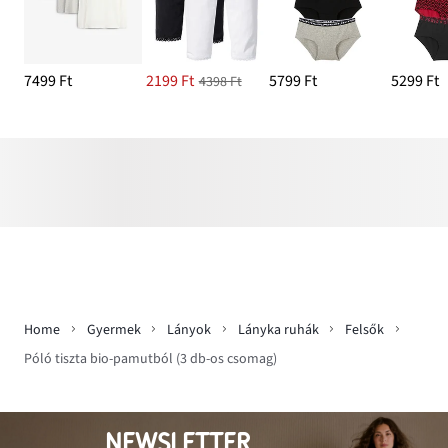
7499 Ft
2199 Ft
5799 Ft
5299 Ft
4398 Ft
Home
Gyermek
Lányok
Lányka ruhák
Felsők
Póló tiszta bio-pamutból (3 db-os csomag)
NEWSLETTER