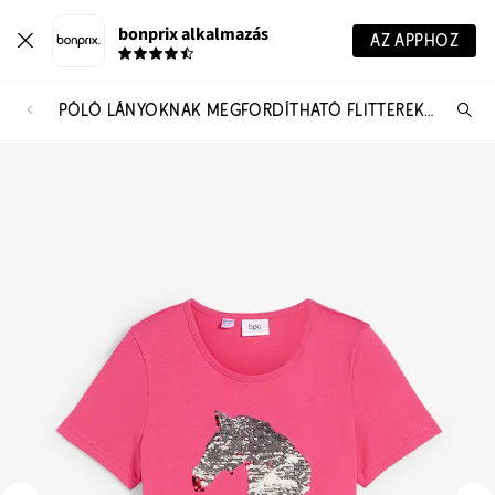
bonprix alkalmazás
AZ APPHOZ
PÓLÓ LÁNYOKNAK MEGFORDÍTHATÓ FLITTEREKKEL ÉS BIO-PAMUTBÓL
Te
ker