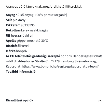
Aranyos póló lányoknak, megfordítható flitterekkel.
Anyag
Külső anyag: 100% pamut (organic)
Szín
pinklady
Cikkszám
96338995
Dekoltázs
kerek nyakkivágás
Ujj hossza
rövid ujj
Ápolás
géppel mosható 30°C
Díszítés
flitterek
Márka
bonprix
Az EU felé felelős gazdasági szereplő
bonprix Handelsgesellschaft
mbH | Haldesdorfer Straße 61 | 22179 Hamburg | Németország,
Kapcsolat: https://www.bonprix.hu/segitseg/kapcsolatba-lepni/
További információ
Kiszállítási opciók