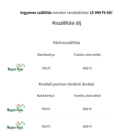
Ingyenes szállítás
minden rendeléshez
15 999 Ft-től
!
Kiszállítási díj
Házhozszállítás
Bankkártya
Fizetés utánvéttel
790 Ft
990 Ft
Átvételi ponton történő átvétel
Bankkártya
Fizetés utánvéttel
790 Ft
990 Ft
790 Ft
990 Ft