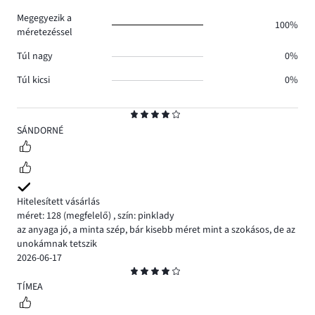
0.
Megegyezik a
100%
méretezéssel
Túl nagy
0%
Túl kicsi
0%
Osztályzat
4
SÁNDORNÉ
Hitelesített vásárlás
méret: 128
(megfelelő)
,
szín: pinklady
az anyaga jó, a minta szép, bár kisebb méret mint a szokásos, de az
unokámnak tetszik
2026-06-17
Osztályzat
4
TÍMEA