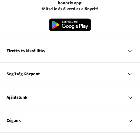
bonprix app:
töltsd le és élvezd az előnyeit!
Fizetés és kiszállítás
MasterCard
VISA
Segítség Központ
Google pay
Apple pay
Kérdések és válaszok
Magyar Posta
Kiszállítás és fizetési módok
Ajánlatunk
Visszáruzás és panaszok
Utánvétes fizetés
Mérettáblázatok
Nő
Bonprix Klub
Férfi
Online katalógus
Cégünk
Gyermek
Influencers
Lakás
Kapcsolat
A
Rólunk
Inspirációk