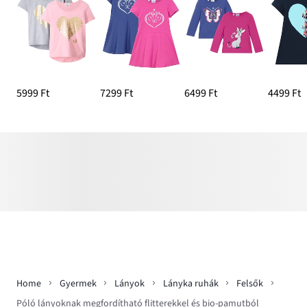
5999 Ft
7299 Ft
6499 Ft
4499 Ft
Home
Gyermek
Lányok
Lányka ruhák
Felsők
Póló lányoknak megfordítható flitterekkel és bio-pamutból