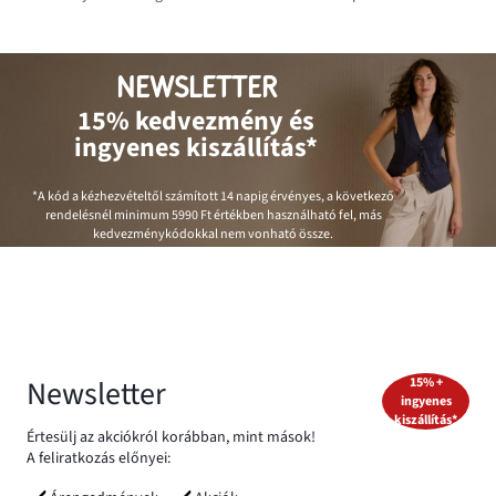
NEWSLETTER
15% kedvezmény és
ingyenes kiszállítás*
*A kód a kézhezvételtől számított 14 napig érvényes, a következő
rendelésnél minimum
5990 Ft
értékben használható fel, más
kedvezménykódokkal nem vonható össze.
Newsletter
15% +
ingyenes
kiszállítás*
Értesülj az akciókról korábban, mint mások!
A feliratkozás előnyei: