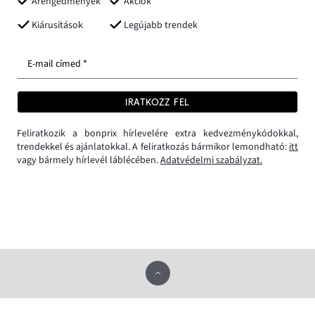
Árengedmények
Akciók
Kiárusítások
Legújabb trendek
E-mail címed *
IRATKOZZ FEL
Feliratkozik a bonprix hírlevelére extra kedvezménykódokkal,
trendekkel és ajánlatokkal. A feliratkozás bármikor lemondható:
itt
vagy bármely hírlevél láblécében.
Adatvédelmi szabályzat.