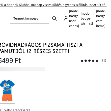
0% a bonprix Klubbal
100 nap visszaküldés
Ingyenes szállítás 15 999 Ft-tól
[node-
[node-
[node-
badge-
badge-
Termék keresése
badge-
user-
cart-
wishlist]
codes]
items]
RÖVIDNADRÁGOS PIZSAMA TISZTA
PAMUTBÓL (2-RÉSZES SZETT)
5499 Ft
(21)
zúrkék-narancssárga