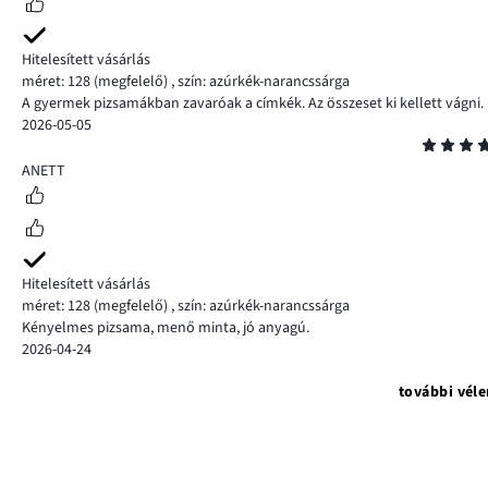
Hitelesített vásárlás
méret: 128
(megfelelő)
,
szín: azúrkék-narancssárga
A gyermek pizsamákban zavaróak a címkék. Az összeset ki kellett vágni.
2026-05-05
Osztályzat
5
ANETT
Hitelesített vásárlás
méret: 128
(megfelelő)
,
szín: azúrkék-narancssárga
Kényelmes pizsama, menő minta, jó anyagú.
2026-04-24
további vél