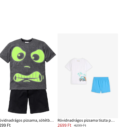
Rövidnadrágos pizsama, sötétben világító mintával (2-részes szett)
Rövidnadrágos pizsama tiszta pamutból
299 Ft
2699 Ft
4299 Ft