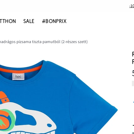
-1
TTHON
SALE
#BONPRIX
adrágos pizsama tiszta pamutból (2-részes szett)
a