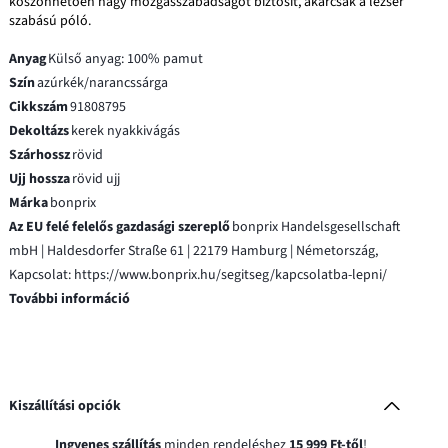
köszönhetően nagy mozgásszabadságot biztosít, akárcsak a lezser
szabású póló.
Anyag
Külső anyag: 100% pamut
Szín
azúrkék/narancssárga
Cikkszám
91808795
Dekoltázs
kerek nyakkivágás
Szárhossz
rövid
Ujj hossza
rövid ujj
Márka
bonprix
Az EU felé felelős gazdasági szereplő
bonprix Handelsgesellschaft
mbH | Haldesdorfer Straße 61 | 22179 Hamburg | Németország,
Kapcsolat: https://www.bonprix.hu/segitseg/kapcsolatba-lepni/
További információ
Kiszállítási opciók
Ingyenes szállítás
minden rendeléshez
15 999 Ft-től
!