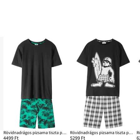
Rövidnadrágos pizsama tiszta pamutból (2-részes szett)
Rövidnadrágos pizsama tiszta pamutból (2-részes szett)
4499 Ft
5299 Ft
6