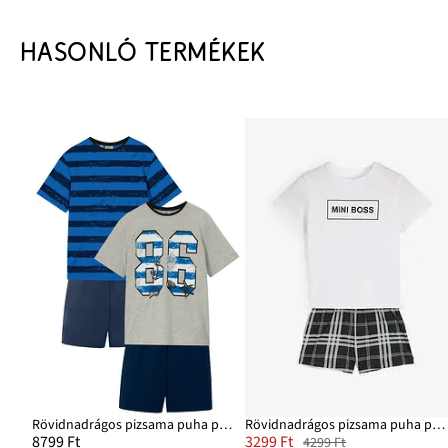
HASONLÓ TERMÉKEK
Rövidnadrágos pizsama puha pamuttal (4-részes szett)
Rövidnadrágos pizsama puha pamutból (2-részes szett)
8799 Ft
3299 Ft
4299 Ft