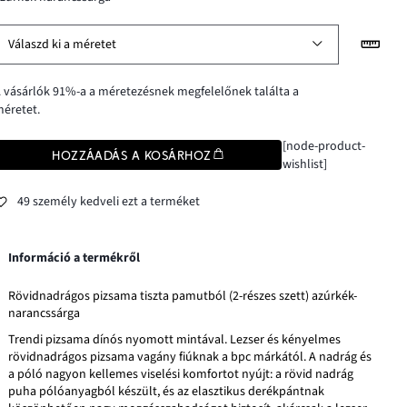
Válaszd ki a méretet
 vásárlók 91%-a a méretezésnek megfelelőnek találta a
éretet.
[node-product-
HOZZÁADÁS A KOSÁRHOZ
wishlist]
49 személy kedveli ezt a terméket
Információ a termékről
Rövidnadrágos pizsama tiszta pamutból (2-részes szett) azúrkék-
narancssárga
Trendi pizsama dínós nyomott mintával. Lezser és kényelmes
rövidnadrágos pizsama vagány fiúknak a bpc márkától. A nadrág és
a póló nagyon kellemes viselési komfortot nyújt: a rövid nadrág
puha pólóanyagból készült, és az elasztikus derékpántnak