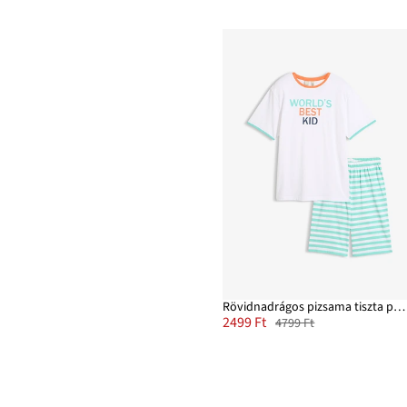
Rövidnadrágos pizsama tiszta pamutból (2-részes szett)
2499 Ft
4799 Ft