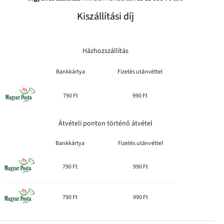
Kiszállítási díj
Házhozszállítás
Bankkártya
Fizetés utánvéttel
790 Ft
990 Ft
Átvételi ponton történő átvétel
Bankkártya
Fizetés utánvéttel
790 Ft
990 Ft
790 Ft
990 Ft