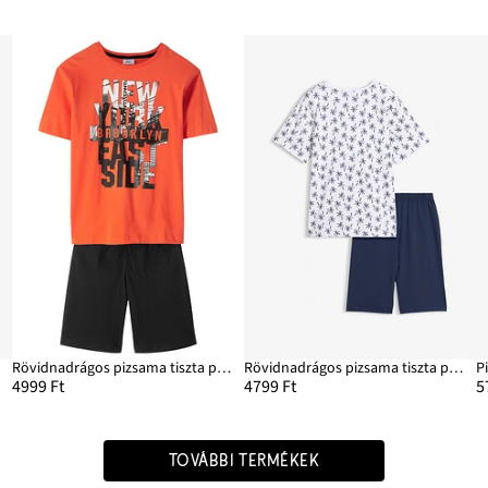
Rövidnadrágos pizsama tiszta pamutból (2-részes szett)
Rövidnadrágos pizsama tiszta pamutból (2-részes szett)
P
4999 Ft
4799 Ft
5
TOVÁBBI TERMÉKEK