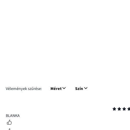
Vélemények szűrése:
Méret
Szín
Osztályzat
5
BLANKA