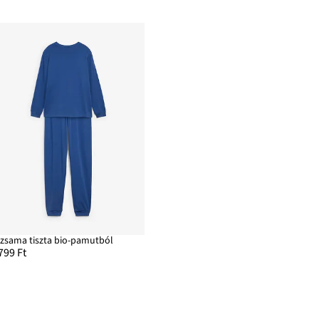
izsama tiszta bio-pamutból
799 Ft