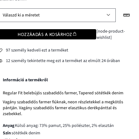
Válaszd ki a méretet
[node-product-
HOZZÁADÁS A KOSÁRHOZ
wishlist]
97 személy kedveli ezt a terméket
12 személy tekintette meg ezt a terméket az elmúlt 24 órában
Információ a termékről
Regular Fit belebújós szabadidős farmer, Tapered sötétkék denim
Vagány szabadidős farmer fiúknak, neon részletekkel a megkötős
pántján. Vagány szabadidős farmer elasztikus derékpánttal és
zsebekkel.
Anyag
Külső anyag: 73% pamut, 25% poliészter, 2% elasztán
Szín
sötétkék denim