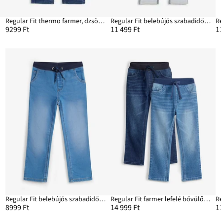
Regular Fit thermo farmer, dzsörzé béléssel, Straight
Regular Fit belebújós szabadidős farmer, Straight
9299 Ft
11 499 Ft
1
ht
Regular Fit belebújós szabadidős farmer, Straight
Regular Fit farmer lefelé bővülő szárral, Straight (2 db-os csomag)
8999 Ft
14 999 Ft
1