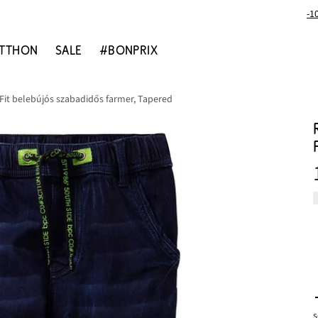
-1
TTHON
SALE
#BONPRIX
Fit belebújós szabadidős farmer, Tapered
s