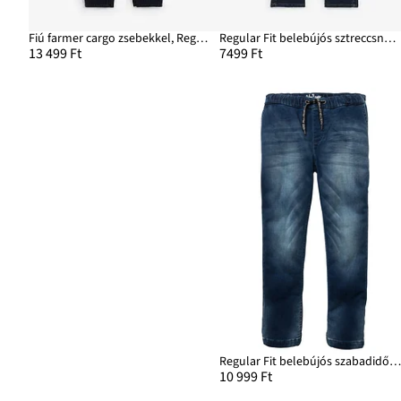
Fiú farmer cargo zsebekkel, Regular Fit
Regular Fit belebújós sztreccsnadrág, Straight
13 499 Ft
7499 Ft
Regular Fit belebújós szabadidős farmer, Straig
10 999 Ft