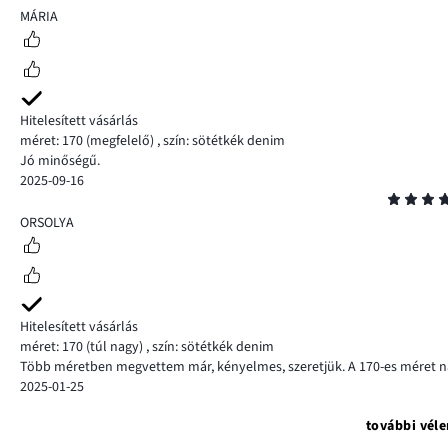
5
MÁRIA
Hitelesített vásárlás
méret: 170
(megfelelő)
,
szín: sötétkék denim
Jó minőségű.
2025-09-16
Osztályzat
5
ORSOLYA
Hitelesített vásárlás
méret: 170
(túl nagy)
,
szín: sötétkék denim
Több méretben megvettem már, kényelmes, szeretjük. A 170-es méret na
2025-01-25
további vél