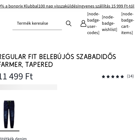
0% a bonprix Klubbal
100 nap visszaküldés
Ingyenes szállítás 15 999 Ft-tól
[node-
[node-
[node-
badge-
badge-
Termék keresése
badge-
user-
cart-
wishlist]
codes]
items]
REGULAR FIT BELEBÚJÓS SZABADIDŐS
FARMER, TAPERED
11 499 Ft
(14)
ötétkék denim