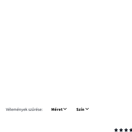
Vélemények szűrése:
Méret
Szín
Osztályzat