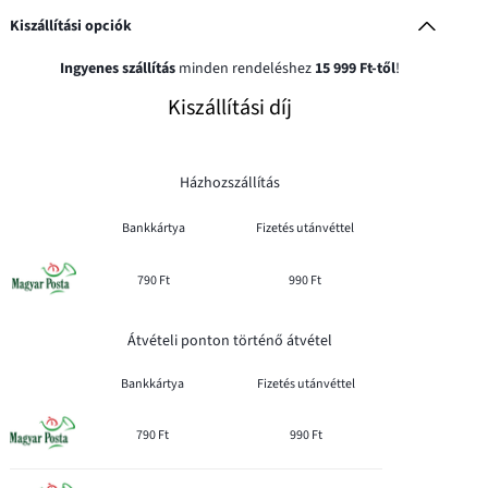
Kiszállítási opciók
Ingyenes szállítás
minden rendeléshez
15 999 Ft-től
!
Kiszállítási díj
Házhozszállítás
Bankkártya
Fizetés utánvéttel
790 Ft
990 Ft
Átvételi ponton történő átvétel
Bankkártya
Fizetés utánvéttel
790 Ft
990 Ft