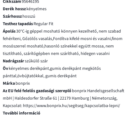
Cikkszám
95646195
Derék hossz
kényelmes
Szárhossz
hosszú
Testhez tapadás
Regular Fit
Ápolás
30°C-ig géppel mosható könnyen kezelhető, nem szabad
fehéríteni, Gőzölős vasalás,Fordítva kifelé mosni és vasalni,finom
mosószerrel mosható,hasonló színekkel együtt mossa, nem
tisztítható, szárítógépben nem szárítható, hidegen vasalni
Nadrágszár
szűkülő szár
Öv
kényelmes derékpánt,gumis derékpánt megkötős
pánttal,övbújtatókkal, gumis derékpánt
Márka
bonprix
Az EU felé felelős gazdasági szereplő
bonprix Handelsgesellschaft
mbH | Haldesdorfer Straße 61 | 22179 Hamburg | Németország,
Kapcsolat: https://www.bonprix.hu/segitseg/kapcsolatba-lepni/
További információ