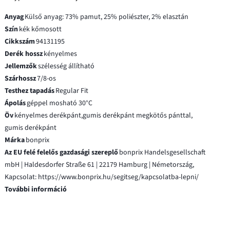
Anyag
Külső anyag: 73% pamut, 25% poliészter, 2% elasztán
Szín
kék kőmosott
Cikkszám
94131195
Derék hossz
kényelmes
Jellemzők
szélesség állítható
Szárhossz
7/8-os
Testhez tapadás
Regular Fit
Ápolás
géppel mosható 30°C
Öv
kényelmes derékpánt,gumis derékpánt megkötős pánttal,
gumis derékpánt
Márka
bonprix
Az EU felé felelős gazdasági szereplő
bonprix Handelsgesellschaft
mbH | Haldesdorfer Straße 61 | 22179 Hamburg | Németország,
Kapcsolat: https://www.bonprix.hu/segitseg/kapcsolatba-lepni/
További információ