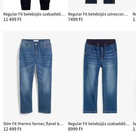
Regular Fit belebújós szabadidős farmer, Tapered
Regular Fit belebújós sztreccsnadrág, Straight
11 499 Ft
7499 Ft
1
ht
Slim Fit thermo farmer, flanel béléssel, Tapered
Regular Fit belebújós szabadidős farmer, Straight
12 499 Ft
8999 Ft
1