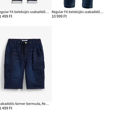
Regular Fit belebújós szabadidős farmer, Straight
Regular Fit belebújós szabadidős farmer, Straight
1 499 Ft
10 999 Ft
Szabadidős farmer bermuda, Regular Fit
1 499 Ft