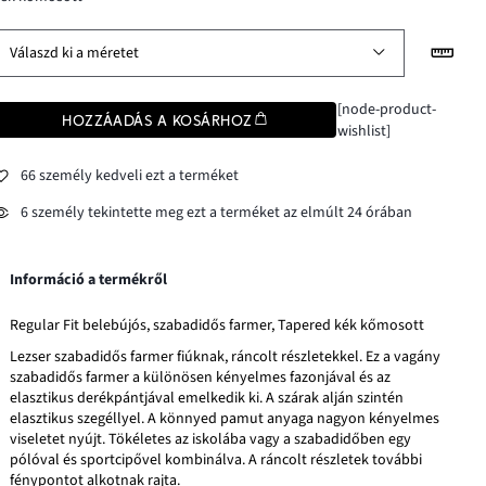
Válaszd ki a méretet
[node-product-
HOZZÁADÁS A KOSÁRHOZ
wishlist]
66 személy kedveli ezt a terméket
6 személy tekintette meg ezt a terméket az elmúlt 24 órában
Információ a termékről
Regular Fit belebújós, szabadidős farmer, Tapered kék kőmosott
Lezser szabadidős farmer fiúknak, ráncolt részletekkel. Ez a vagány
szabadidős farmer a különösen kényelmes fazonjával és az
elasztikus derékpántjával emelkedik ki. A szárak alján szintén
elasztikus szegéllyel. A könnyed pamut anyaga nagyon kényelmes
viseletet nyújt. Tökéletes az iskolába vagy a szabadidőben egy
pólóval és sportcipővel kombinálva. A ráncolt részletek további
fénypontot alkotnak rajta.