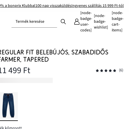
0% a bonprix Klubbal
100 nap visszaküldés
Ingyenes szállítás 15 999 Ft-tól
[node-
[node-
[node-
badge-
badge-
Termék keresése
badge-
user-
cart-
wishlist]
codes]
items]
REGULAR FIT BELEBÚJÓS, SZABADIDŐS
FARMER, TAPERED
11 499 Ft
(6)
kék kőmosott