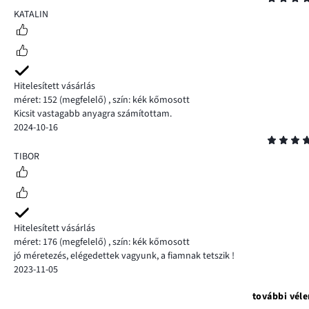
4
KATALIN
Hitelesített vásárlás
méret: 152
(megfelelő)
,
szín: kék kőmosott
Kicsit vastagabb anyagra számítottam.
2024-10-16
Osztályzat
5
TIBOR
Hitelesített vásárlás
méret: 176
(megfelelő)
,
szín: kék kőmosott
jó méretezés, elégedettek vagyunk, a fiamnak tetszik !
2023-11-05
további vél