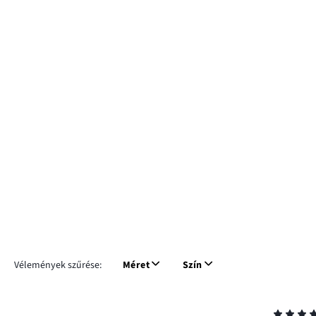
Vélemények szűrése:
Méret
Szín
Osztályzat