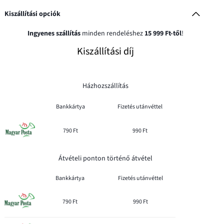
Kiszállítási opciók
Ingyenes szállítás
minden rendeléshez
15 999 Ft-től
!
Kiszállítási díj
Házhozszállítás
Bankkártya
Fizetés utánvéttel
790 Ft
990 Ft
Átvételi ponton történő átvétel
Bankkártya
Fizetés utánvéttel
790 Ft
990 Ft