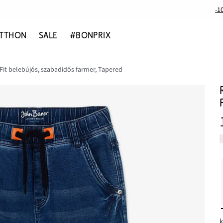
-1
TTHON
SALE
#BONPRIX
Fit belebújós, szabadidős farmer, Tapered