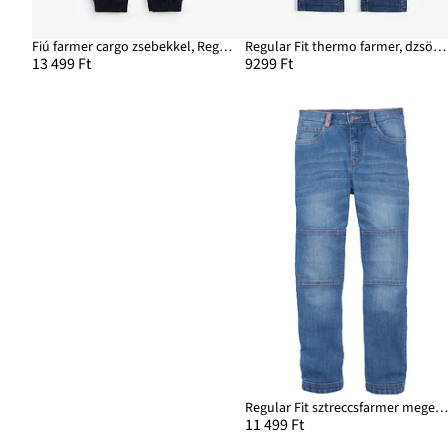
Fiú farmer cargo zsebekkel, Regular Fit
Regular Fit thermo farmer, dzsörzé béléssel, Straight
13 499 Ft
9299 Ft
Regular Fit sztreccsfarmer megerősített térdrésszel, Straig
11 499 Ft