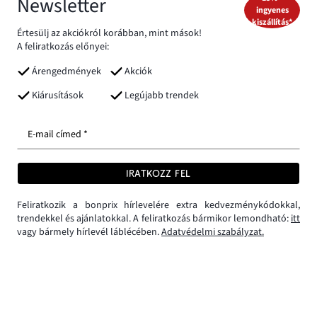
Newsletter
ingyenes
kiszállítás*
Értesülj az akciókról korábban, mint mások!
A feliratkozás előnyei:
Árengedmények
Akciók
Kiárusítások
Legújabb trendek
E-mail címed *
IRATKOZZ FEL
Feliratkozik a bonprix hírlevelére extra kedvezménykódokkal,
trendekkel és ajánlatokkal. A feliratkozás bármikor lemondható:
itt
vagy bármely hírlevél láblécében.
Adatvédelmi szabályzat.