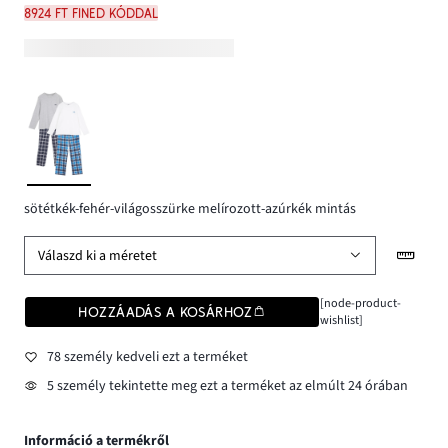
8924 Ft FINED kóddal
sötétkék-fehér-világosszürke melírozott-azúrkék mintás
Válaszd ki a méretet
[node-product-
HOZZÁADÁS A KOSÁRHOZ
wishlist]
78 személy kedveli ezt a terméket
5 személy tekintette meg ezt a terméket az elmúlt 24 órában
Információ a termékről