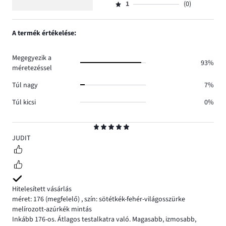
5
száma
szavazatok
1
(0)
2,
Osztályzat
1.
száma
szavazatok
1,
0.
száma
szavazatok
A termék értékelése:
0.
száma
0.
Megegyezik a
93%
méretezéssel
Túl nagy
7%
Túl kicsi
0%
Osztályzat
5
JUDIT
Hitelesített vásárlás
méret: 176
(megfelelő)
,
szín: sötétkék-fehér-világosszürke
melírozott-azúrkék mintás
Inkább 176-os. Átlagos testalkatra való. Magasabb, izmosabb,