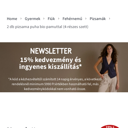
Home
Gyermek
Fiúk
Fehérnemű
Pizsamák
2 db pizsama puha bio-pamuttal (4-részes szett)
NEWSLETTER
15% kedvezmény és
ingyenes kiszállítás*
*A kód a kézhezvételtől számított 14 napig érvényes, a következő
rendelésnél minimum
5990 Ft
értékben használható fel, más
kedvezménykódokkal nem vonható össze.
15% +