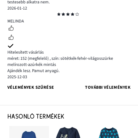
testesebb alkatra nem.
2026-01-12
Osztályzat
4
MELINDA
Hitelesített vásárlás
méret: 152
(megfelelő)
,
szín: sötétkék-fehér-világosszürke
melírozott-azúrkék mintás
Ajándék lesz. Pamut anyagú.
2025-12-03
VÉLEMÉNYEK SZŰRÉSE
TOVÁBBI VÉLEMÉNYEK
HASONLÓ TERMÉKEK