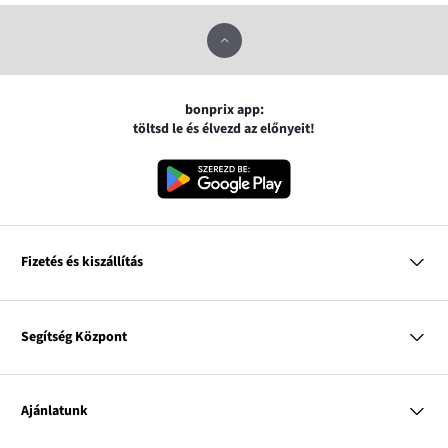
bonprix app:
töltsd le és élvezd az előnyeit!
Fizetés és kiszállítás
MasterCard
VISA
Segítség Központ
Google pay
Apple pay
Kérdések és válaszok
Magyar Posta
Kiszállítás és fizetési módok
Ajánlatunk
Visszáruzás és panaszok
Utánvétes fizetés
Mérettáblázatok