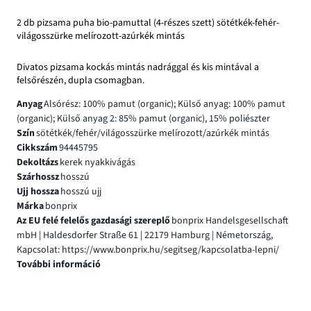
2 db pizsama puha bio-pamuttal (4-részes szett) sötétkék-fehér-
világosszürke melírozott-azúrkék mintás
Divatos pizsama kockás mintás nadrággal és kis mintával a
felsőrészén, dupla csomagban.
Anyag
Alsórész: 100% pamut (organic); Külső anyag: 100% pamut
(organic); Külső anyag 2: 85% pamut (organic), 15% poliészter
Szín
sötétkék/fehér/világosszürke melírozott/azúrkék mintás
Cikkszám
94445795
Dekoltázs
kerek nyakkivágás
Szárhossz
hosszú
Ujj hossza
hosszú ujj
Márka
bonprix
Az EU felé felelős gazdasági szereplő
bonprix Handelsgesellschaft
mbH | Haldesdorfer Straße 61 | 22179 Hamburg | Németország,
Kapcsolat: https://www.bonprix.hu/segitseg/kapcsolatba-lepni/
További információ