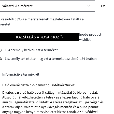
Válaszd ki a méretet
 vásárlók 83%-a a méretezésnek megfelelőnek találta a
éretet.
[node-product-
HOZZÁADÁS A KOSÁRHOZ
wishlist]
184 személy kedveli ezt a terméket
6 személy tekintette meg ezt a terméket az elmúlt 24 órában
Információ a termékről
Háló overál tiszta bio-pamutból sötétkék/türkiz
Divatos dzsörzé háló overál csillagmintázattal és bio-pamuttal.
Abszolút nélkülözhetetlen a télre - ez a lezser fazonú háló overál,
ami csillagmintázattal díszített. A széles szegélyek az ujjak végén és
a szárak alján, valamint a nyakkivágás mentén és a puha pamut
anyaga nagyon kényelmes viseletet biztosítanak. Az állvédővel