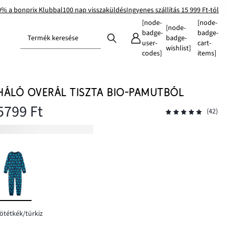
0% a bonprix Klubbal
100 nap visszaküldés
Ingyenes szállítás 15 999 Ft-tól
[node-
[node-
[node-
badge-
badge-
Termék keresése
badge-
user-
cart-
wishlist]
codes]
items]
HÁLÓ OVERÁL TISZTA BIO-PAMUTBÓL
5799 Ft
(42)
ötétkék/türkiz