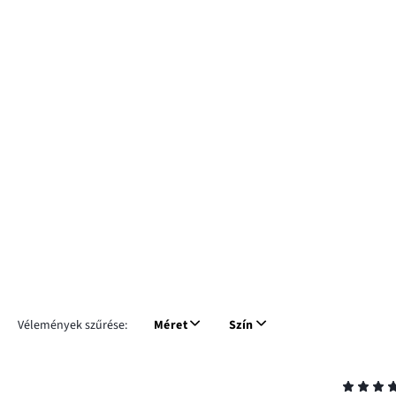
Vélemények szűrése:
Méret
Szín
Osztályzat