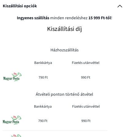
Kiszállítási opciók
Ingyenes szállítás
minden rendeléshez
15 999 Ft-től
!
Kiszállítási díj
Házhozszállítás
Bankkártya
Fizetés utánvéttel
790 Ft
990 Ft
Átvételi ponton történő átvétel
Bankkártya
Fizetés utánvéttel
790 Ft
990 Ft