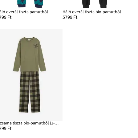
áló overál tiszta pamutból
Háló overál tiszta bio-pamutból
799 Ft
5799 Ft
Pizsama tiszta bio-pamutból (2-részes szett)
299 Ft