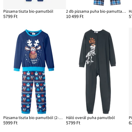
Pizsama tiszta bio-pamutból
2 db pizsama puha bio-pamuttal (4-részes szett)
H
5799 Ft
10 499 Ft
5
Pizsama tiszta bio-pamutból (2-részes)
Háló overál puha pamutból
5999 Ft
5799 Ft
6