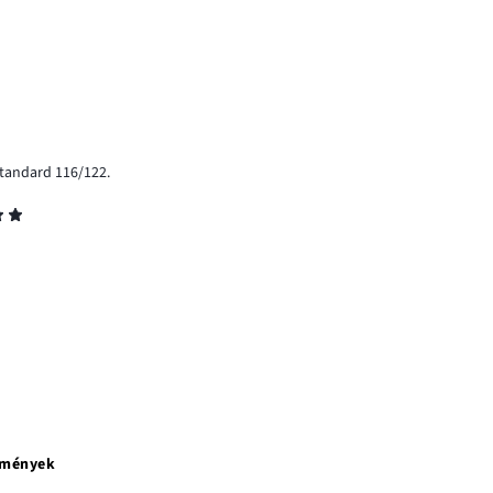
standard 116/122.
emények