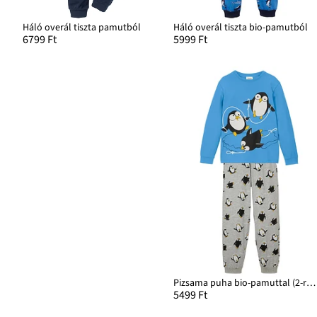
Háló overál tiszta pamutból
Háló overál tiszta bio-pamutból
6799 Ft
5999 Ft
Pizsama puha bio-pamuttal (2-részes szett)
5499 Ft