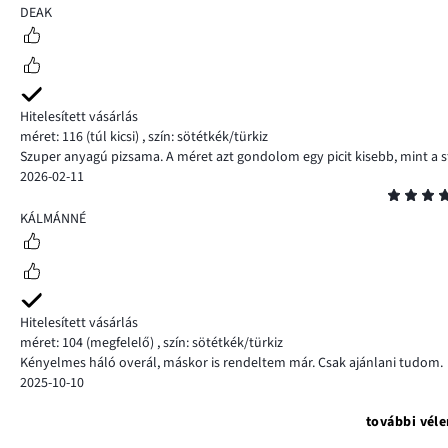
5
DEAK
Hitelesített vásárlás
méret: 116
(túl kicsi)
,
szín: sötétkék/türkiz
Szuper anyagú pizsama. A méret azt gondolom egy picit kisebb, mint a 
2026-02-11
Osztályzat
5
KÁLMÁNNÉ
Hitelesített vásárlás
méret: 104
(megfelelő)
,
szín: sötétkék/türkiz
Kényelmes háló overál, máskor is rendeltem már. Csak ajánlani tudom.
2025-10-10
további vél