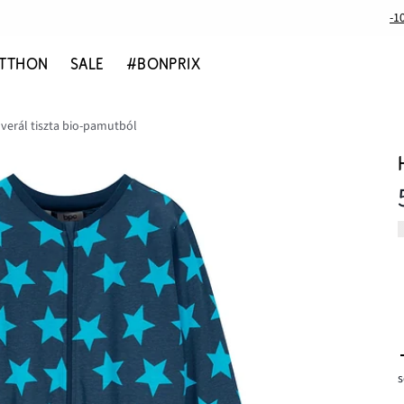
-1
TTHON
SALE
#BONPRIX
verál tiszta bio-pamutból
s