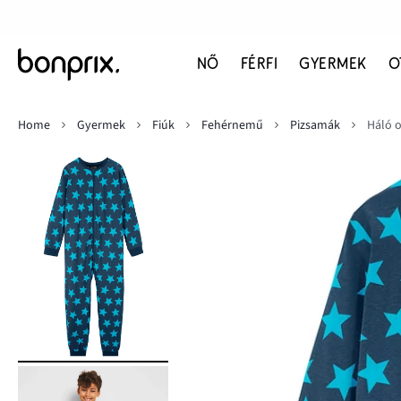
NŐ
FÉRFI
GYERMEK
O
Home
Gyermek
Fiúk
Fehérnemű
Pizsamák
Háló o