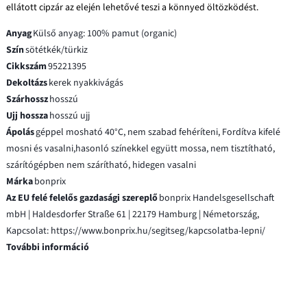
ellátott cipzár az elején lehetővé teszi a könnyed öltözködést.
Anyag
Külső anyag: 100% pamut (organic)
Szín
sötétkék/türkiz
Cikkszám
95221395
Dekoltázs
kerek nyakkivágás
Szárhossz
hosszú
Ujj hossza
hosszú ujj
Ápolás
géppel mosható 40°C, nem szabad fehéríteni, Fordítva kifelé
mosni és vasalni,hasonló színekkel együtt mossa, nem tisztítható,
szárítógépben nem szárítható, hidegen vasalni
Márka
bonprix
Az EU felé felelős gazdasági szereplő
bonprix Handelsgesellschaft
mbH | Haldesdorfer Straße 61 | 22179 Hamburg | Németország,
Kapcsolat: https://www.bonprix.hu/segitseg/kapcsolatba-lepni/
További információ