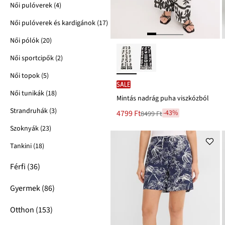
Női pulóverek (4)
Női pulóverek és kardigánok (17)
Női pólók (20)
Női sportcipők (2)
Női topok (5)
SALE
Női tunikák (18)
Mintás nadrág puha viszkózból
Strandruhák (3)
Új
4799 Ft
-43%
8499 Ft
Leárazva
ár
8499 Ft
Szoknyák (23)
Ft-
ról
Tankini (18)
Férfi (36)
Gyermek (86)
Otthon (153)