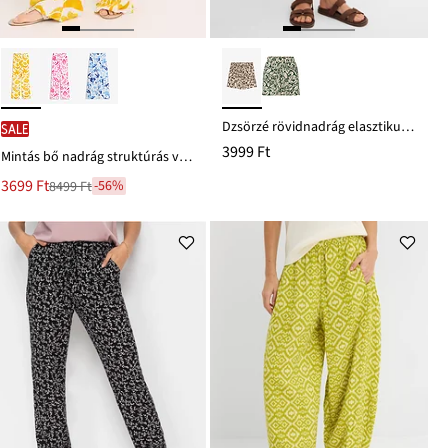
Dzsörzé rövidnadrág elasztikus pamutkeverékből
SALE
3999 Ft
Mintás bő nadrág struktúrás viszkózból
Új
3699 Ft
-56%
8499 Ft
Leárazva
ár
8499 Ft
Ft-
ról