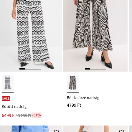
Bő dzsörzé nadrág
SALE
4799 Ft
Kötött nadrág
Új
6499 Ft
-51%
13 299 Ft
Leárazva
ár
13 299 Ft
Ft-