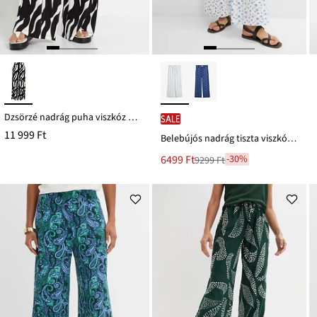
Dzsörzé nadrág puha viszkóz keverékből
SALE
11 999 Ft
Belebújós nadrág tiszta viszkózból
Új
6499 Ft
-30%
9299 Ft
Leárazva
ár
9299 Ft
Ft-
ról