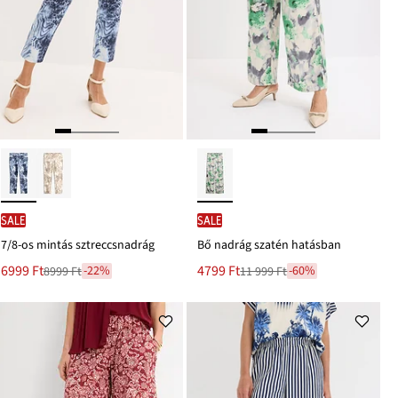
SALE
SALE
7/8-os mintás sztreccsnadrág
Bő nadrág szatén hatásban
Új
Új
6999 Ft
4799 Ft
-22%
-60%
8999 Ft
11 999 Ft
Leárazva
Leárazva
ár
ár
8999 Ft
11 999 Ft
Ft-
Ft-
ról
ról