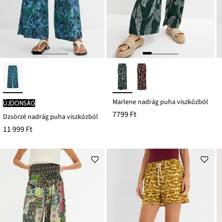
Marlene nadrág puha viszkózból
újdonság
7799 Ft
Dzsörzé nadrág puha viszkózból
11 999 Ft