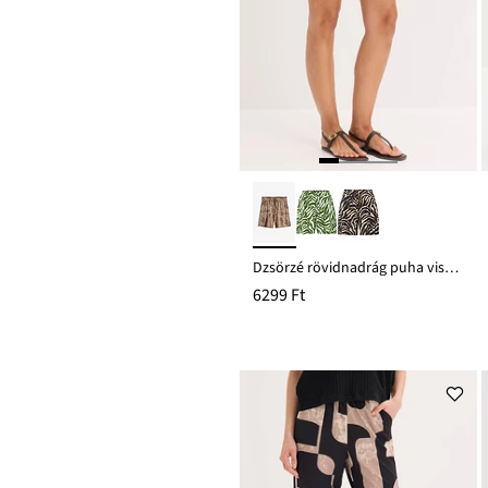
Dzsörzé rövidnadrág puha viszkóz keverékből
6299 Ft