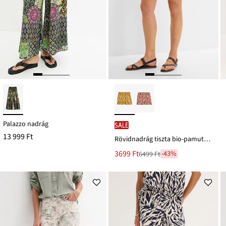
Palazzo nadrág
SALE
13 999 Ft
Rövidnadrág tiszta bio-pamutból
Új
3699 Ft
-43%
6499 Ft
Leárazva
ár
6499 Ft
Ft-
ról