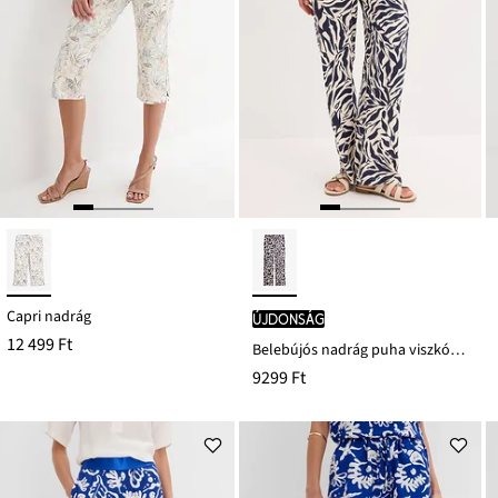
Capri nadrág
újdonság
12 499 Ft
Belebújós nadrág puha viszkózból
9299 Ft