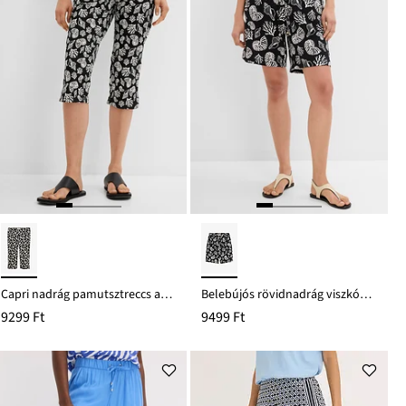
Capri nadrág pamutsztreccs anyagból
Belebújós rövidnadrág viszkóz. keverékből
9299 Ft
9499 Ft