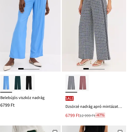
Belebújós viszkóz nadrág
SALE
6799 Ft
Dzsörzé nadrág apró mintázattal
Új
6799 Ft
-47%
12 999 Ft
Leárazva
ár
12 999 Ft
Ft-