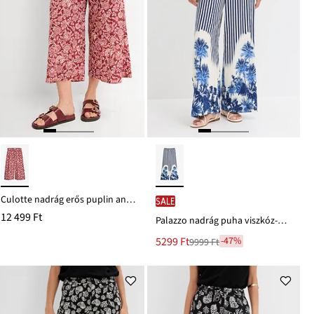
Culotte nadrág erős puplin anyagból
SALE
12 499 Ft
Palazzo nadrág puha viszkóz-keverékből
Új
5299 Ft
-47%
9999 Ft
Leárazva
ár
9999 Ft
Ft-
ról