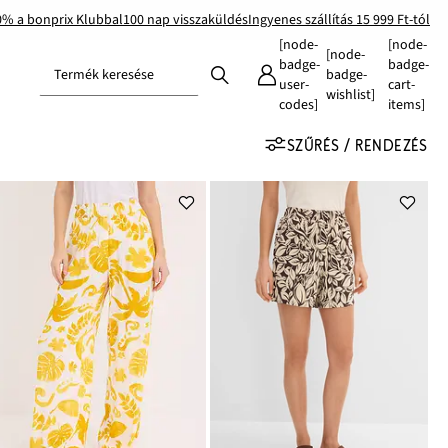
0% a bonprix Klubbal
100 nap visszaküldés
Ingyenes szállítás 15 999 Ft-tól
[node-
[node-
[node-
badge-
badge-
Termék keresése
badge-
user-
cart-
wishlist]
codes]
items]
SZŰRÉS / RENDEZÉS