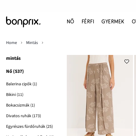
NŐ
FÉRFI
GYERMEK
O
Home
Mintás
mintás
Nő (537)
Balerina cipők (1)
Bikini (11)
Bokacsizmák (1)
Divatos ruhák (173)
Egyrészes fürdőruhák (25)