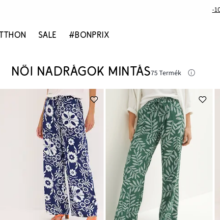
-1
TTHON
SALE
#BONPRIX
NŐI NADRÁGOK MINTÁS
75 Termék