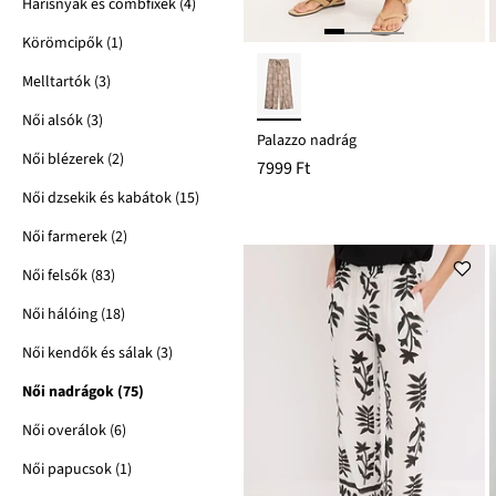
Harisnyák és combfixek (4)
Körömcipők (1)
Melltartók (3)
Női alsók (3)
Palazzo nadrág
Női blézerek (2)
7999 Ft
Női dzsekik és kabátok (15)
Női farmerek (2)
Női felsők (83)
Női hálóing (18)
Női kendők és sálak (3)
Női nadrágok (75)
Női overálok (6)
Női papucsok (1)