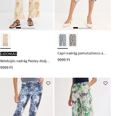
Capri nadrág pamutsztreccs anyagból
újdonság
9999 Ft
Belebújós nadrág Paisley dizájnban
9999 Ft