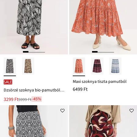
Maxi szoknya tiszta pamutból
SALE
6499 Ft
Dzsörzé szoknya bio-pamutból, elasztikus anyaggal
Új
3299 Ft
-45%
5999 Ft
Leárazva
ár
5999 Ft
Ft-
ról