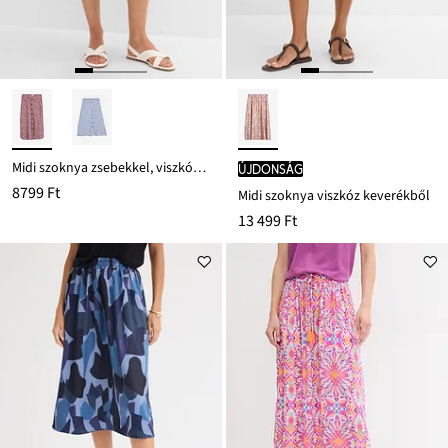
Midi szoknya zsebekkel, viszkózból
újdonság
8799 Ft
Midi szoknya viszkóz keverékből
13 499 Ft