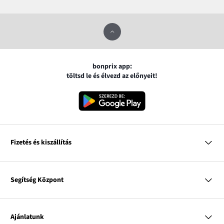
bonprix app:
töltsd le és élvezd az előnyeit!
Fizetés és kiszállítás
MasterCard
VISA
Segítség Központ
Google pay
Apple pay
Kérdések és válaszok
Magyar Posta
Kiszállítás és fizetési módok
Ajánlatunk
Visszáruzás és panaszok