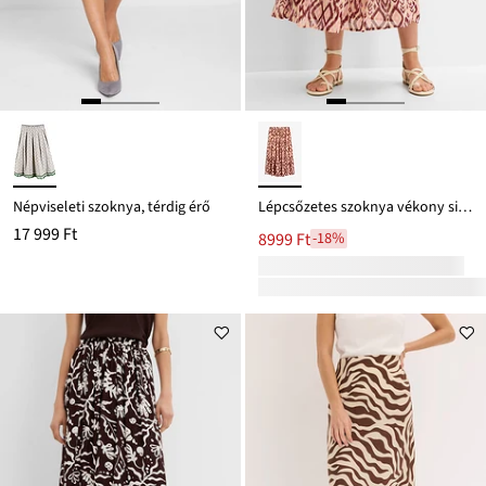
Népviseleti szoknya, térdig érő
Lépcsőzetes szoknya vékony sifonból
17 999 Ft
8999 Ft
-18%