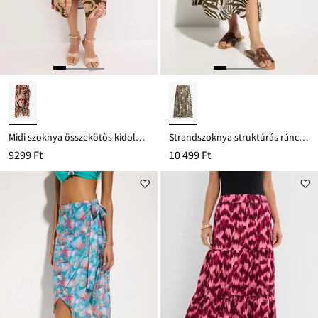
Midi szoknya összekötős kidolgozásban
Strandszoknya struktúrás ráncolt anyagból
9299 Ft
10 499 Ft