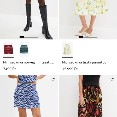
Mini szoknya norvég mintázattal pamut-elasztán keverékből
Midi szoknya tiszta pamutból
7499 Ft
15 999 Ft