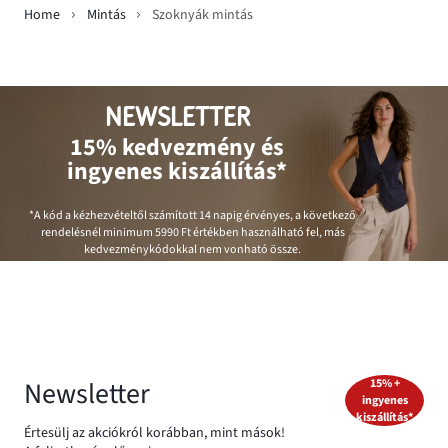
Home
Mintás
Szoknyák mintás
NEWSLETTER
15% kedvezmény és
ingyenes kiszállítás*
*A kód a kézhezvételtől számított 14 napig érvényes, a következő
rendelésnél minimum
5990 Ft
értékben használható fel, más
kedvezménykódokkal nem vonható össze.
Newsletter
15% +
ingyenes
kiszállítás*
Értesülj az akciókról korábban, mint mások!