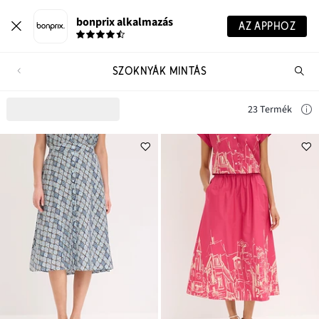
bonprix alkalmazás
AZ APPHOZ
SZOKNYÁK MINTÁS
Te
ker
23 Termék