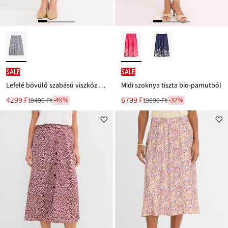
SALE
SALE
Lefelé bővülő szabású viszkóz szoknya
Midi szoknya tiszta bio-pamutból
Új
Új
4299 Ft
6799 Ft
-49%
-32%
8499 Ft
9999 Ft
Leárazva
Leárazva
ár
ár
8499 Ft
9999 Ft
Ft-
Ft-
ról
ról