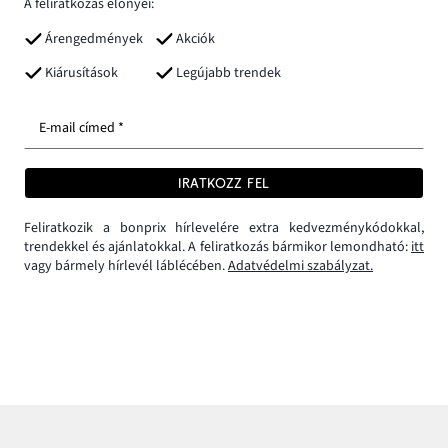
A feliratkozás előnyei:
Árengedmények
Akciók
Kiárusítások
Legújabb trendek
E-mail címed *
IRATKOZZ FEL
Feliratkozik a bonprix hírlevelére extra kedvezménykódokkal,
trendekkel és ajánlatokkal. A feliratkozás bármikor lemondható:
itt
vagy bármely hírlevél láblécében.
Adatvédelmi szabályzat.