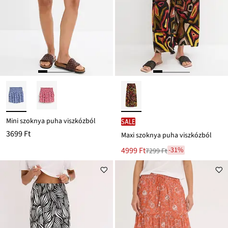
Mini szoknya puha viszkózból
SALE
3699 Ft
Maxi szoknya puha viszkózból
Új
4999 Ft
-31%
7299 Ft
Leárazva
ár
7299 Ft
Ft-
ról