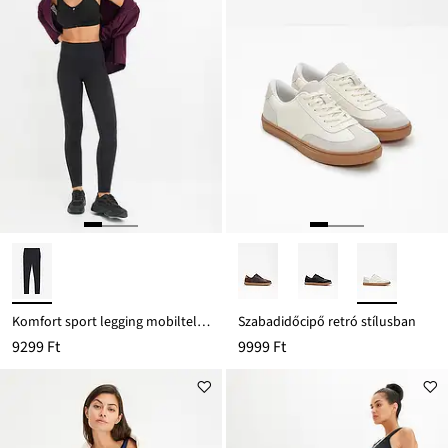
Komfort sport legging mobiltelefonos zsebbel, gyorsan szárad
Szabadidőcipő retró stílusban
9299 Ft
9999 Ft