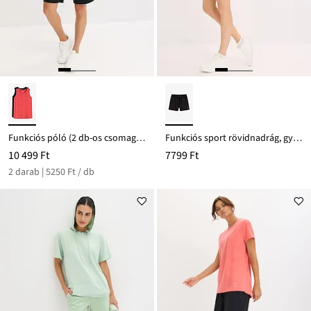
Funkciós póló (2 db-os csomag), gyorsan szárad
Funkciós sport rövidnadrág, gyorsan száradó
10 499 Ft
7799 Ft
2 darab | 5250 Ft / db