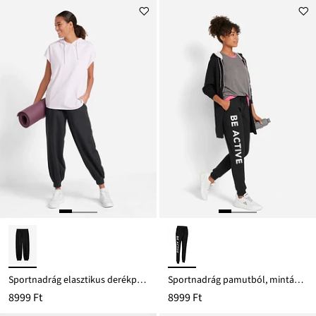
Sportnadrág elasztikus derékpánttal
Sportnadrág pamutból, mintával, Losse Fit
8999 Ft
8999 Ft