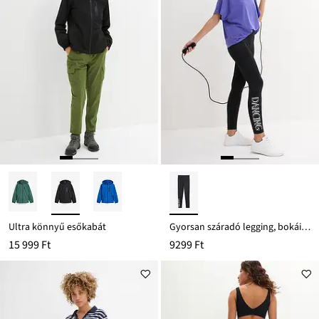
Ultra könnyű esőkabát
Gyorsan száradó legging, bokáig érő hosszban
15 999 Ft
9299 Ft