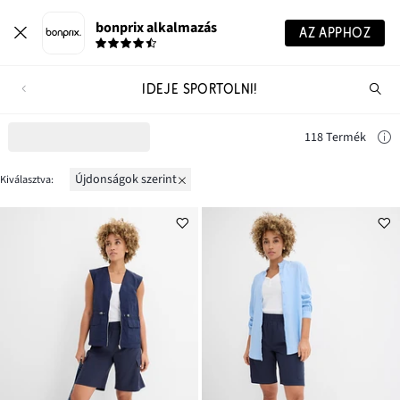
bonprix alkalmazás
AZ APPHOZ
IDEJE SPORTOLNI!
Te
ker
118 Termék
újdonságok szerint
Kiválasztva: