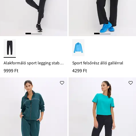
Alakformáló sport legging stabil, pamut tapintású anyagból
Sport felsőrész álló gallérral
9999 Ft
4299 Ft