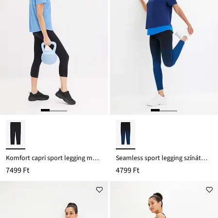
Komfort capri sport legging mobiltelefonos zsebbel, gyorsan szárad
Seamless sport legging színátmenetellel, gyorsan szárad
7499 Ft
4799 Ft