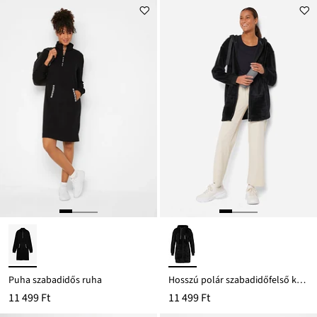
Puha szabadidős ruha
Hosszú polár szabadidőfelső kapucnival
11 499 Ft
11 499 Ft