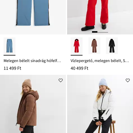
Melegen bélelt sínadrág hófelfogóval
Vízlepergető, melegen bélelt, Softshell sí együttes
11 499 Ft
40 499 Ft