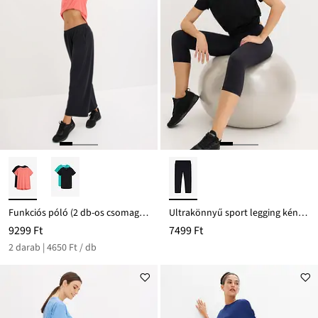
Funkciós póló (2 db-os csomag), gyorsan szárad
Ultrakönnyű sport legging kényelmes derékpánttal
9299 Ft
7499 Ft
2 darab | 4650 Ft / db