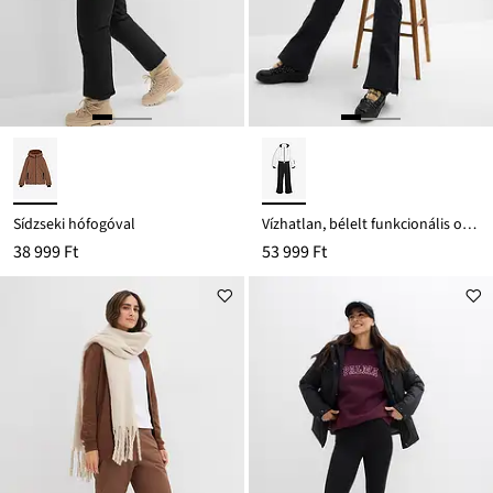
Sídzseki hófogóval
Vízhatlan, bélelt funkcionális overál
38 999 Ft
53 999 Ft