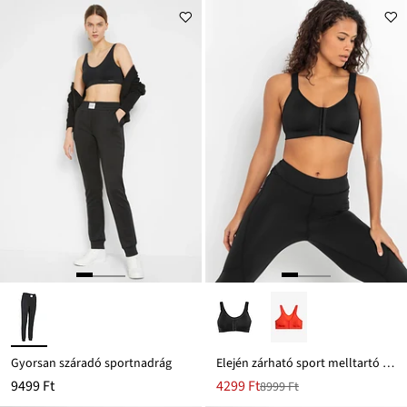
Gyorsan száradó sportnadrág
Elején zárható sport melltartó közepes tartással
Új
9499 Ft
4299 Ft
8999 Ft
Leárazva
ár