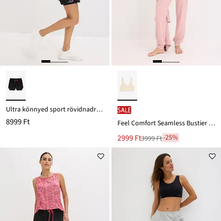
Ultra könnyed sport rövidnadrág, 2-az-1-ben
SALE
8999 Ft
Feel Comfort Seamless Bustier melltartó bordás anyagból
Új
2999 Ft
-25%
3999 Ft
Leárazva
ár
3999 Ft
Ft-
ról