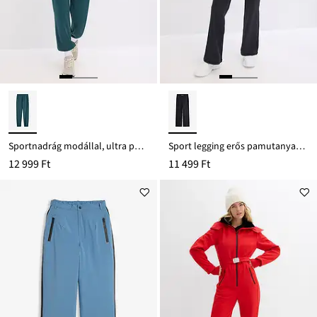
Sportnadrág modállal, ultra puha
Sport legging erős pamutanyagból, egyenes szárral
12 999 Ft
11 499 Ft