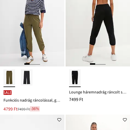
Lounge háremnadrág ráncolt szegéllyel az alján
SALE
7499 Ft
Funkciós nadrág ráncolással, gyorsan szárad
Új
4799 Ft
-36%
7499 Ft
Leárazva
ár
7499 Ft
Ft-
ról