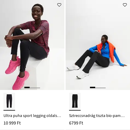
8999 Ft
Ft-
ról
Ultra puha sport legging oldalsó zsebekkel, bokáig érő hosszban
Sztreccsnadrág tiszta bio-pamuttal
10 999 Ft
6799 Ft