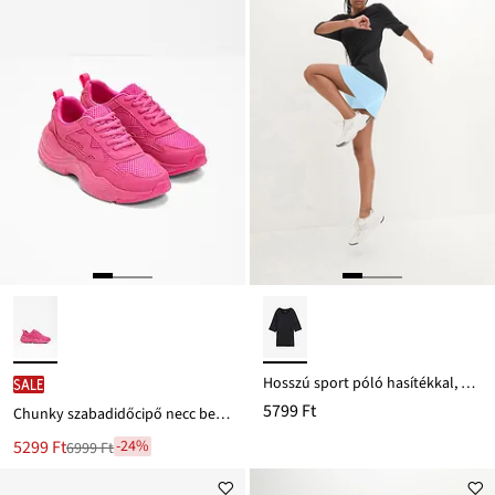
Hosszú sport póló hasítékkal, gyorsan szárad
SALE
5799 Ft
Chunky szabadidőcipő necc betéttel
Új
5299 Ft
-24%
6999 Ft
Leárazva
ár
6999 Ft