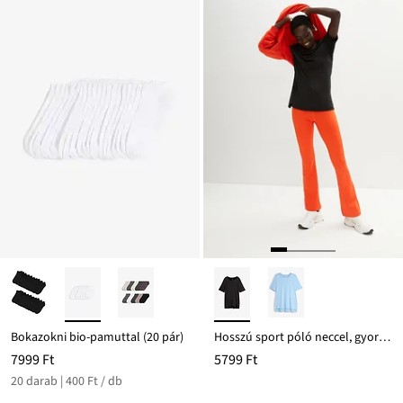
Ft-
ról
Bokazokni bio-pamuttal (20 pár)
Hosszú sport póló neccel, gyorsan szárad
7999 Ft
5799 Ft
20 darab | 400 Ft / db