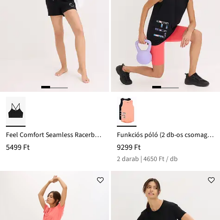
Feel Comfort Seamless Racerback fazonú melltartó top
Funkciós póló (2 db-os csomag), gyorsan szárad
5499 Ft
9299 Ft
2 darab | 4650 Ft / db