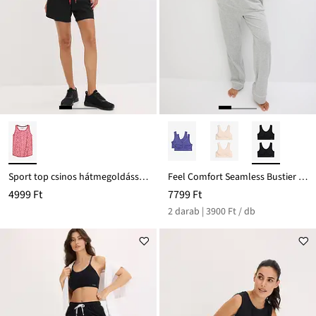
Sport top csinos hátmegoldással, gyorsan szárad
Feel Comfort Seamless Bustier melltartó (2 db-os csomag)
4999 Ft
7799 Ft
2 darab | 3900 Ft / db