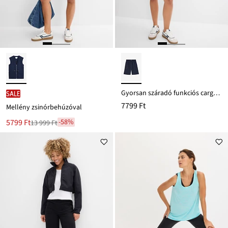
Gyorsan száradó funkciós cargo bermuda
SALE
7799 Ft
Mellény zsinórbehúzóval
Új
5799 Ft
-58%
13 999 Ft
Leárazva
ár
13 999 Ft
Ft-
ról