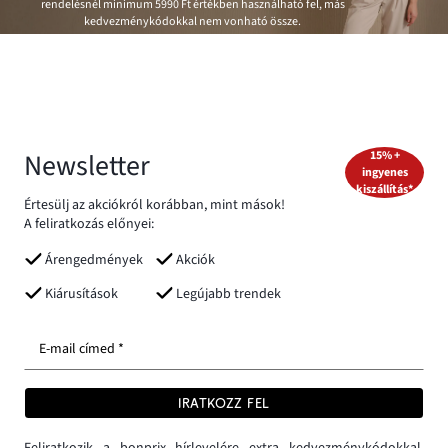
rendelésnél minimum
5990 Ft
értékben használható fel, más
kedvezménykódokkal nem vonható össze.
Newsletter
15% +
ingyenes
kiszállítás*
Értesülj az akciókról korábban, mint mások!
A feliratkozás előnyei:
Árengedmények
Akciók
Kiárusítások
Legújabb trendek
E-mail címed *
IRATKOZZ FEL