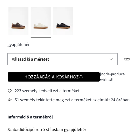
gyapjúfehér
Válaszd ki a méretet
[node-product-
HOZZÁADÁS A KOSÁRHOZ
wishlist]
223 személy kedveli ezt a terméket
51 személy tekintette meg ezt a terméket az elmúlt 24 órában
Információ a termékről
Szabadidőcipő retró stílusban gyapjúfehér