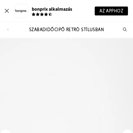
bonprix alkalmazás
AZ APPHOZ
SZABADIDŐCIPŐ RETRÓ STÍLUSBAN
Te
ker