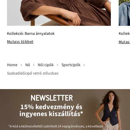
Kollekció: Barna árnyalatok
Kollek
Mutass többet
Mutas
Home
Nő
Női cipők
Sportcipők
Szabadidőcipő retró stílusban
NEWSLETTER
15% kedvezmény és
ingyenes kiszállítás*
*A kód a kézhezvételtől számított 14 napig érvényes, a következő