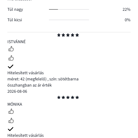
Túl nagy
22%
Túl kicsi
0%
Osztályzat
5
ISTVÁNNÉ
Hitelesített vásárlás
méret: 42
(megfelelő)
,
szín: sötétbarna
összhangban az ár érték
2026-08-06
Osztályzat
5
MÓNIKA
Hitelesített vásárlás