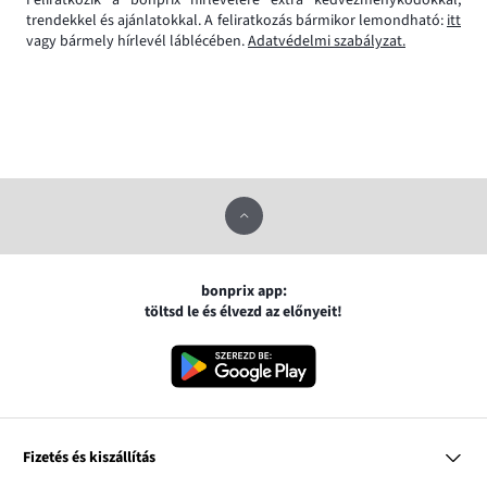
Feliratkozik a bonprix hírlevelére extra kedvezménykódokkal,
trendekkel és ajánlatokkal. A feliratkozás bármikor lemondható:
itt
vagy bármely hírlevél láblécében.
Adatvédelmi szabályzat.
bonprix app:
töltsd le és élvezd az előnyeit!
Fizetés és kiszállítás