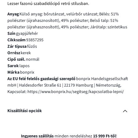
Lezser fazonú szabadidőcipő retró stílusban.
Anyag
Külső anyag: bőrutánzat, velúrbőr utánzat; Bélés: 51%
poliészter (újrahasznosított), 49% poliészter; Belső talp: 51%
poliészter (újrahasznosított), 49% poliészter; Járótalp: szintetikus
Szín
gyapjúfehér
Cikkszám
93857295
Zár típusa
fűzős
Orrész
kerek
Cipő szél.
normál
Sarok
lapos
Márka
bonprix
Az EU felé felelős gazdasági szereplő
bonprix Handelsgesellschaft
mbH | Haldesdorfer Straße 61 | 22179 Hamburg | Németország,
Kapcsolat: https://www.bonprix.hu/segitseg/kapcsolatba-lepni/
Kiszállítási opciók
Ingyenes szállítás
minden rendeléshez
15 999 Ft-től
!