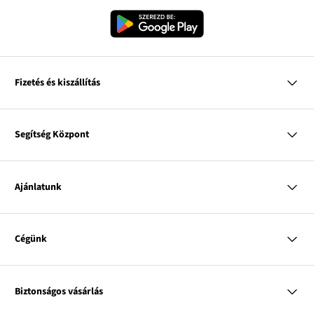
Fizetés és kiszállítás
MasterCard
VISA
Segítség Központ
Google pay
Apple pay
Kérdések és válaszok
Magyar Posta
Kiszállítás és fizetési módok
Ajánlatunk
Visszáruzás és panaszok
Utánvétes fizetés
Mérettáblázatok
Nő
Bonprix Klub
Férfi
Online katalógus
Cégünk
Gyermek
Influencers
Lakás
Kapcsolat
A
Rólunk
Inspirációk
link
A
A mi felelősségünk
Címkefelhő
Biztonságos vásárlás
A
új
link
Sajtó
link
ablakban
új