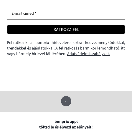
E-mail címed *
IRATKOZZ FEL
Feliratkozik a bonprix hírlevelére extra kedvezménykódokkal,
trendekkel és ajánlatokkal. A feliratkozás bármikor lemondható:
itt
vagy bármely hírlevél láblécében.
Adatvédelmi szabályzat.
bonprix app:
töltsd le és élvezd az előnyeit!