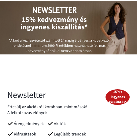
NEWSLETTER
15% kedvezmény és
ingyenes kiszállítás*
*A kód a kézhezvételtől számított 14 napig érvényes, a következő
rendelésnél minimum
5990 Ft
értékben használható fel, más
kedvezménykódokkal nem vonható össze.
Newsletter
15% +
ingyenes
kiszállítás*
Értesülj az akciókról korábban, mint mások!
A feliratkozás előnyei:
Árengedmények
Akciók
Kiárusítások
Legújabb trendek