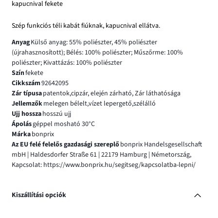
kapucnival fekete
Szép funkciós téli kabát fiúknak, kapucnival ellátva.
Anyag
Külső anyag: 55% poliészter, 45% poliészter
(újrahasznosított); Bélés: 100% poliészter; Műszőrme: 100%
poliészter; Kivattázás: 100% poliészter
Szín
fekete
Cikkszám
92642095
Zár típusa
patentok,cipzár, elején zárható, Zár láthatósága
Jellemzők
melegen bélelt,vízet lepergető,szélálló
Ujj hossza
hosszú ujj
Ápolás
géppel mosható 30°C
Márka
bonprix
Az EU felé felelős gazdasági szereplő
bonprix Handelsgesellschaft
mbH | Haldesdorfer Straße 61 | 22179 Hamburg | Németország,
Kapcsolat: https://www.bonprix.hu/segitseg/kapcsolatba-lepni/
Kiszállítási opciók