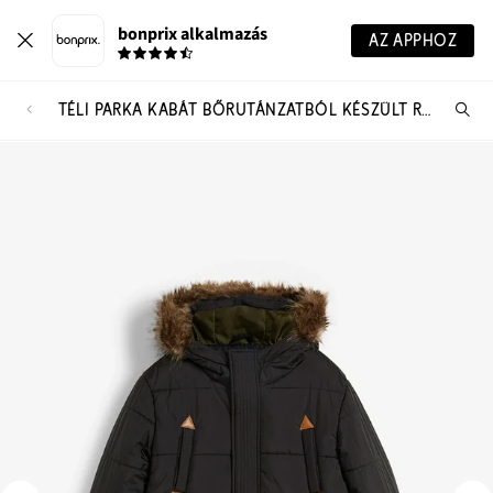
bonprix alkalmazás
AZ APPHOZ
TÉLI PARKA KABÁT BŐRUTÁNZATBÓL KÉSZÜLT RÉSZLETEKKEL ÉS SZŐRMÉS KAPUCNIVAL
Te
ker