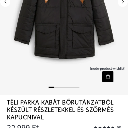
[node-product-wishlist]
TÉLI PARKA KABÁT BŐRUTÁNZATBÓL
KÉSZÜLT RÉSZLETEKKEL ÉS SZŐRMÉS
KAPUCNIVAL
22 999 Ft
(6)