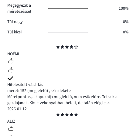
0.
Megegyezik a
100%
méretezéssel
Túl nagy
0%
Túl kicsi
0%
Osztályzat
4
NOÉMI
Hitelesített vásárlás
méret: 152
(megfelelő)
,
szín: fekete
Méretpontos, a kapucnija megfelelő, nem esik előre. Tetszik a
gazdájának. Kicsit vékonyabban bélelt, de talán elég lesz.
2026-01-12
Osztályzat
5
ALIZ