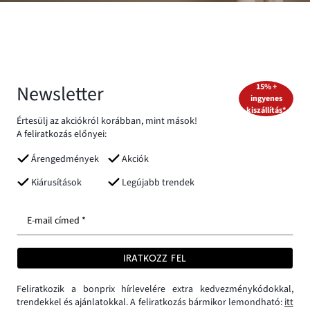
Newsletter
15% +
ingyenes
kiszállítás*
Értesülj az akciókról korábban, mint mások!
A feliratkozás előnyei:
Árengedmények
Akciók
Kiárusítások
Legújabb trendek
E-mail címed *
IRATKOZZ FEL
Feliratkozik a bonprix hírlevelére extra kedvezménykódokkal,
trendekkel és ajánlatokkal. A feliratkozás bármikor lemondható:
itt