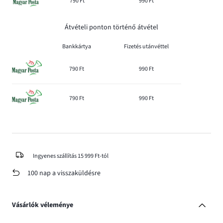
790 Ft
990 Ft
Átvételi ponton történő átvétel
Bankkártya
Fizetés utánvéttel
790 Ft
990 Ft
790 Ft
990 Ft
Ingyenes szállítás 15 999 Ft-tól
100 nap a visszaküldésre
Vásárlók véleménye