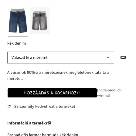
kék denim
Válaszd ki a méretet
A vásárlók 90%-a a méretezésnek megfelelőnek találta a
méretet.
[node-product-
HOZZÁADÁS A KOSÁRHOZ
wishlist]
89 személy kedveli ezt a terméket
Információ a termékről
Szabadidős farmer bermuda kék denim