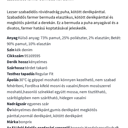
Lezser szabadidős rövidnadrág puha, kötött derékpánttal.
Szabadidős farmer bermuda elasztikus, kötött derékpánttal és
megkötős pánttal a derekán. Ez a bermuda a puha anyagával és a
divatos, farmer hatású koptatásával jeleskedik.
Anyag
Külső anyag: 73% pamut, 25% poliészter, 2% elasztán; Betét:
90% pamut, 10% elasztán
Szín
kék denim
Cikkszám
95169595
Derék hossz
kényelmes
Szárhossz
térdet takaró
Testhez tapadás
Regular Fit
Ápolás
30°C-ig géppel mosható könnyen kezelhető, nem szabad
fehéríteni, Fordítva kifelé mosni és vasalni,finom mosószerrel
mosható,hasonló színekkel együtt mossa, nem tisztítható,
szárítógépben nem szárítható, hidegen vasalni
Nadrágszár
egyenes szár
Öv
kényelmes derékpánt,gumis derékpánt megkötős
pánttal,normál derékpánt, kötött derékpánt
Márka
bonprix