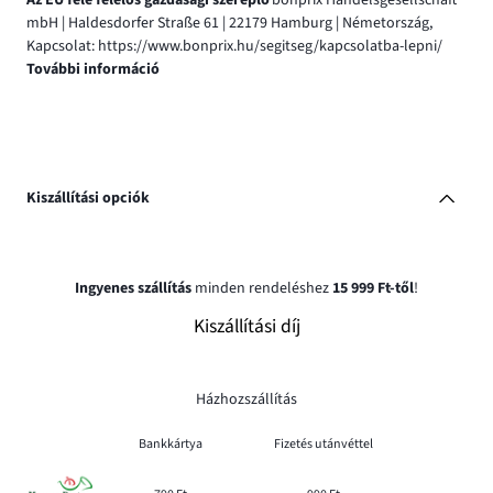
Az EU felé felelős gazdasági szereplő
bonprix Handelsgesellschaft
mbH | Haldesdorfer Straße 61 | 22179 Hamburg | Németország,
Kapcsolat: https://www.bonprix.hu/segitseg/kapcsolatba-lepni/
További információ
Kiszállítási opciók
Ingyenes szállítás
minden rendeléshez
15 999 Ft-től
!
Kiszállítási díj
Házhozszállítás
Bankkártya
Fizetés utánvéttel