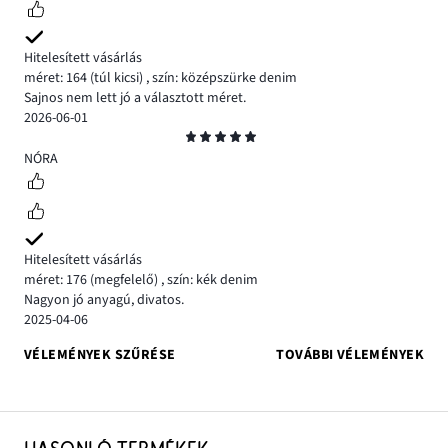
Hitelesített vásárlás
méret: 164
(túl kicsi)
,
szín: középszürke denim
Sajnos nem lett jó a választott méret.
2026-06-01
Osztályzat
5
NÓRA
Hitelesített vásárlás
méret: 176
(megfelelő)
,
szín: kék denim
Nagyon jó anyagú, divatos.
2025-04-06
VÉLEMÉNYEK SZŰRÉSE
TOVÁBBI VÉLEMÉNYEK