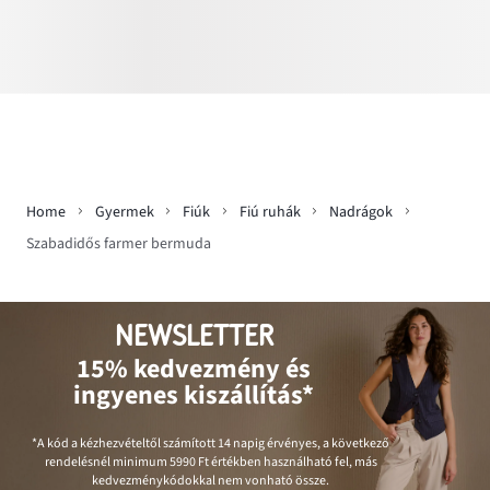
Home
Gyermek
Fiúk
Fiú ruhák
Nadrágok
Szabadidős farmer bermuda
NEWSLETTER
15% kedvezmény és
ingyenes kiszállítás*
*A kód a kézhezvételtől számított 14 napig érvényes, a következő
rendelésnél minimum
5990 Ft
értékben használható fel, más
kedvezménykódokkal nem vonható össze.