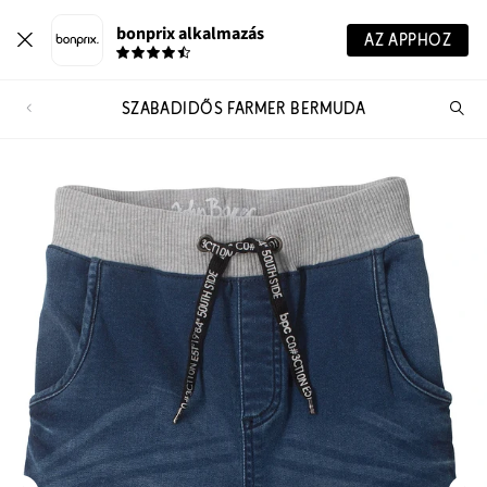
bonprix alkalmazás
AZ APPHOZ
SZABADIDŐS FARMER BERMUDA
Te
ker