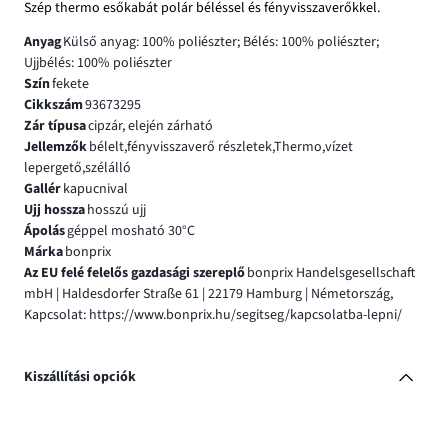
Szép thermo esőkabát polár béléssel és fényvisszaverőkkel.
Anyag
Külső anyag: 100% poliészter; Bélés: 100% poliészter;
Ujjbélés: 100% poliészter
Szín
fekete
Cikkszám
93673295
Zár típusa
cipzár, elején zárható
Jellemzők
bélelt,fényvisszaverő részletek,Thermo,vízet
lepergető,szélálló
Gallér
kapucnival
Ujj hossza
hosszú ujj
Ápolás
géppel mosható 30°C
Márka
bonprix
Az EU felé felelős gazdasági szereplő
bonprix Handelsgesellschaft
mbH | Haldesdorfer Straße 61 | 22179 Hamburg | Németország,
Kapcsolat: https://www.bonprix.hu/segitseg/kapcsolatba-lepni/
Kiszállítási opciók