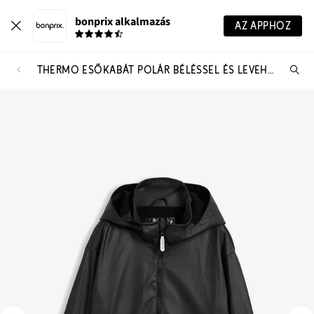
bonprix alkalmazás
AZ APPHOZ
THERMO ESŐKABÁT POLÁR BÉLÉSSEL ÉS LEVEHETŐ KAPUCNIVAL
Te
ker