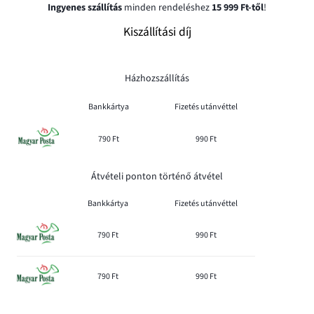
Ingyenes szállítás
minden rendeléshez
15 999 Ft-től
!
Kiszállítási díj
Házhozszállítás
Bankkártya
Fizetés utánvéttel
790 Ft
990 Ft
Átvételi ponton történő átvétel
Bankkártya
Fizetés utánvéttel
790 Ft
990 Ft
790 Ft
990 Ft