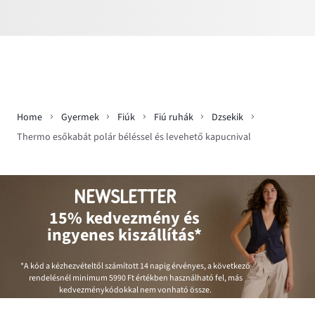
Home
Gyermek
Fiúk
Fiú ruhák
Dzsekik
Thermo esőkabát polár béléssel és levehető kapucnival
NEWSLETTER
15% kedvezmény és
ingyenes kiszállítás*
*A kód a kézhezvételtől számított 14 napig érvényes, a következő
rendelésnél minimum
5990 Ft
értékben használható fel, más
kedvezménykódokkal nem vonható össze.