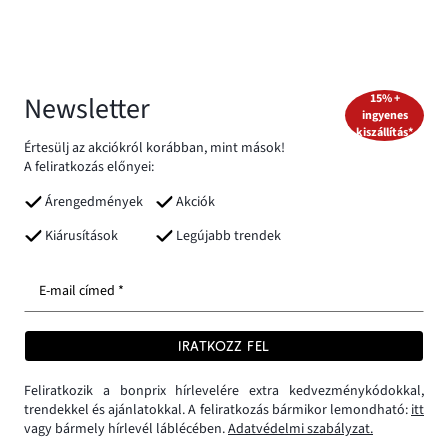
Newsletter
15% +
ingyenes
kiszállítás*
Értesülj az akciókról korábban, mint mások!
A feliratkozás előnyei:
Árengedmények
Akciók
Kiárusítások
Legújabb trendek
E-mail címed *
IRATKOZZ FEL
Feliratkozik a bonprix hírlevelére extra kedvezménykódokkal,
trendekkel és ajánlatokkal. A feliratkozás bármikor lemondható:
itt
vagy bármely hírlevél láblécében.
Adatvédelmi szabályzat.