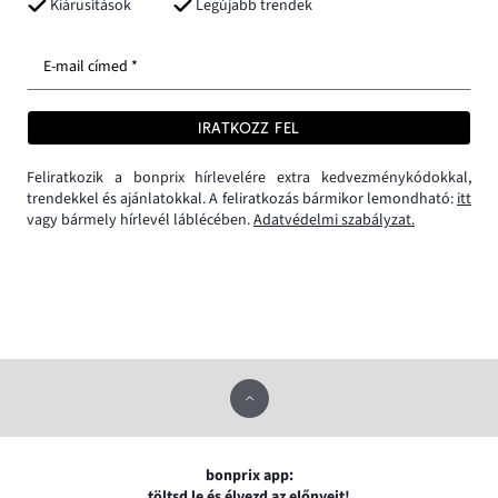
Kiárusítások
Legújabb trendek
E-mail címed *
IRATKOZZ FEL
Feliratkozik a bonprix hírlevelére extra kedvezménykódokkal,
trendekkel és ajánlatokkal. A feliratkozás bármikor lemondható:
itt
vagy bármely hírlevél láblécében.
Adatvédelmi szabályzat.
bonprix app:
töltsd le és élvezd az előnyeit!