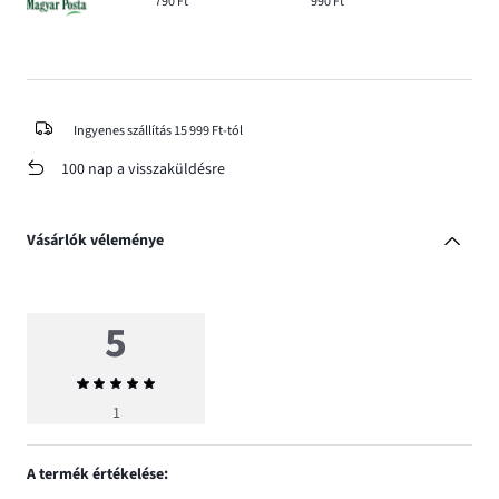
790 Ft
990 Ft
Ingyenes szállítás 15 999 Ft-tól
100 nap a visszaküldésre
Vásárlók véleménye
5
Átlagos
értékelés
1
5
A termék értékelése: