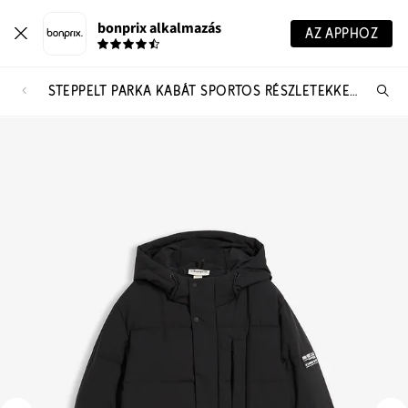
bonprix alkalmazás
AZ APPHOZ
STEPPELT PARKA KABÁT SPORTOS RÉSZLETEKKEL ÉS KAPUCNIVAL
Te
ker