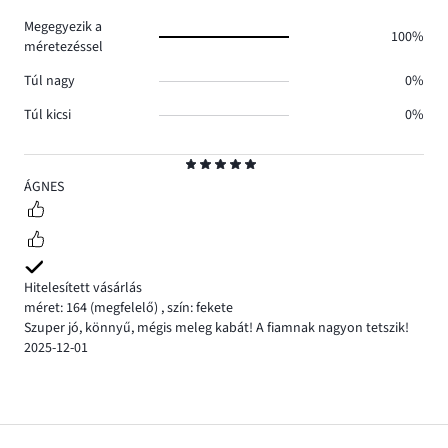
Megegyezik a
100%
méretezéssel
Túl nagy
0%
Túl kicsi
0%
Osztályzat
5
ÁGNES
Hitelesített vásárlás
méret: 164
(megfelelő)
,
szín: fekete
Szuper jó, könnyű, mégis meleg kabát! A fiamnak nagyon tetszik!
2025-12-01