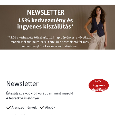
NEWSLETTER
15% kedvezmény és
ingyenes kiszállítás*
*A kód a kézhezvételtől számított 14 napig érvényes, a következő
rendelésnél minimum
5990 Ft
értékben használható fel, más
kedvezménykódokkal nem vonható össze.
Newsletter
15% +
ingyenes
kiszállítás*
Értesülj az akciókról korábban, mint mások!
A feliratkozás előnyei:
Árengedmények
Akciók