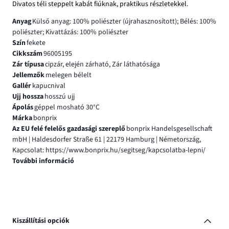
Divatos téli steppelt kabát fiúknak, praktikus részletekkel.
Anyag
Külső anyag: 100% poliészter (újrahasznosított); Bélés: 100%
poliészter; Kivattázás: 100% poliészter
Szín
fekete
Cikkszám
96005195
Zár típusa
cipzár, elején zárható, Zár láthatósága
Jellemzők
melegen bélelt
Gallér
kapucnival
Ujj hossza
hosszú ujj
Ápolás
géppel mosható 30°C
Márka
bonprix
Az EU felé felelős gazdasági szereplő
bonprix Handelsgesellschaft
mbH | Haldesdorfer Straße 61 | 22179 Hamburg | Németország,
Kapcsolat: https://www.bonprix.hu/segitseg/kapcsolatba-lepni/
További információ
Kiszállítási opciók