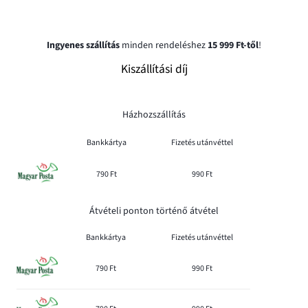
Ingyenes szállítás
minden rendeléshez
15 999 Ft-től
!
Kiszállítási díj
Házhozszállítás
Bankkártya
Fizetés utánvéttel
790 Ft
990 Ft
Átvételi ponton történő átvétel
Bankkártya
Fizetés utánvéttel
790 Ft
990 Ft