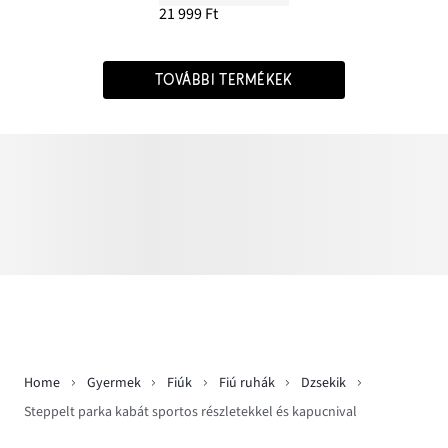
21 999 Ft
TOVÁBBI TERMÉKEK
Home
Gyermek
Fiúk
Fiú ruhák
Dzsekik
Steppelt parka kabát sportos részletekkel és kapucnival