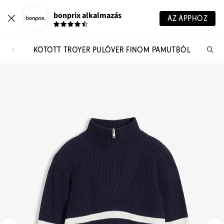
bonprix alkalmazás
AZ APPHOZ
KÖTÖTT TROYER PULÓVER FINOM PAMUTBÓL
Te
ker