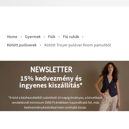
Home
Gyermek
Fiúk
Fiú ruhák
Kötött pulóverek
Kötött Troyer pulóver finom pamutból
NEWSLETTER
15% kedvezmény és
ingyenes kiszállítás*
*A kód a kézhezvételtől számított 14 napig érvényes, a következő
rendelésnél minimum
5990 Ft
értékben használható fel, más
kedvezménykódokkal nem vonható össze.