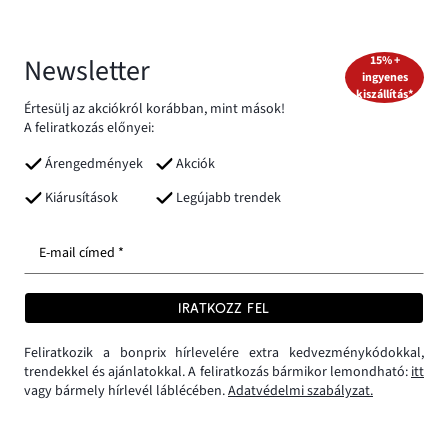
Newsletter
15% +
ingyenes
kiszállítás*
Értesülj az akciókról korábban, mint mások!
A feliratkozás előnyei:
Árengedmények
Akciók
Kiárusítások
Legújabb trendek
E-mail címed *
IRATKOZZ FEL
Feliratkozik a bonprix hírlevelére extra kedvezménykódokkal,
trendekkel és ajánlatokkal. A feliratkozás bármikor lemondható:
itt
vagy bármely hírlevél láblécében.
Adatvédelmi szabályzat.