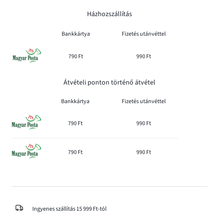
Házhozszállítás
Bankkártya
Fizetés utánvéttel
790 Ft
990 Ft
Átvételi ponton történő átvétel
Bankkártya
Fizetés utánvéttel
790 Ft
990 Ft
790 Ft
990 Ft
Ingyenes szállítás 15 999 Ft-tól