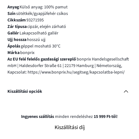
Anyag
Külső anyag: 100% pamut
Szín
sötétkék/gyapjúfehér csíkos
Cikkszám
93271595
Zár típusa
cipzár, elején zárható
Gallér
Lakapcsolható gallér
Ujj hossza
hosszú ujj
Ápolás
géppel mosható 30°C
Márka
bonprix
Az EU felé felelős gazdasági szereplő
bonprix Handelsgesellschaft
mbH | Haldesdorfer Straße 61 | 22179 Hamburg | Németország,
Kapcsolat: https://www.bonprix.hu/segitseg/kapcsolatba-lepni/
Kiszállítási opciók
Ingyenes szállítás
minden rendeléshez
15 999 Ft-től
!
Kiszállítási díj