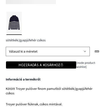
sötétkék/gyapjúfehér csíkos
Válaszd ki a méretet
[node-product-
HOZZÁADÁS A KOSÁRHOZ
wishlist]
Információ a termékről
Kötött Troyer pulóver finom pamutból sötétkék/gyapjúfehér
csíkos
Troyer pulóver fiúknak, csíkos mintával.