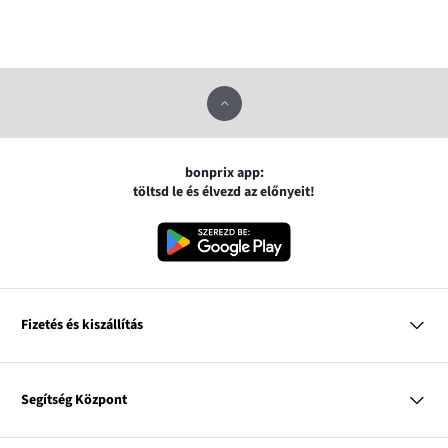
bonprix app:
töltsd le és élvezd az előnyeit!
Fizetés és kiszállítás
MasterCard
VISA
Segítség Központ
Google pay
Apple pay
Kérdések és válaszok