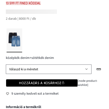
13 599 Ft FINED kóddal
2 darab | 8000 Ft / db
középkék denim+sötétkék denim
Válaszd ki a méretet
[node-product-
HOZZÁADÁS A KOSÁRHOZ
wishlist]
9 személy kedveli ezt a terméket
Információ a termékről