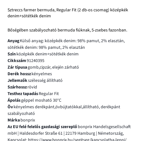
Sztreccs farmer bermuda, Regular Fit (2 db-os csomag) középkék
denim+sötétkék denim
Bőségében szabályozható bermuda fiúknak, 5-zsebes fazonban.
Anyag
Külső anyag: középkék denim: 98% pamut, 2% elasztán,
sötétkék denim: 98% pamut, 2% elasztán
Szín
középkék denim+sötétkék denim
Cikkszám
91240395
Zár típusa
gomb,cipzár, elején zárható
Derék hossz
kényelmes
Jellemzők
szélesség állítható
Szárhossz
rövid
Testhez tapadás
Regular Fit
Ápolás
géppel mosható 30°C
Öv
kényelmes derékpánt,övbújtatókkal,állítható, derékpánt
szabályozható
Márka
bonprix
Az EU felé felelős gazdasági szereplő
bonprix Handelsgesellschaft
mbH | Haldesdorfer Straße 61 | 22179 Hamburg | Németország,
Kapcsolat: https://www.bonprix.hu/segitseg/kapcsolatba-lepni/