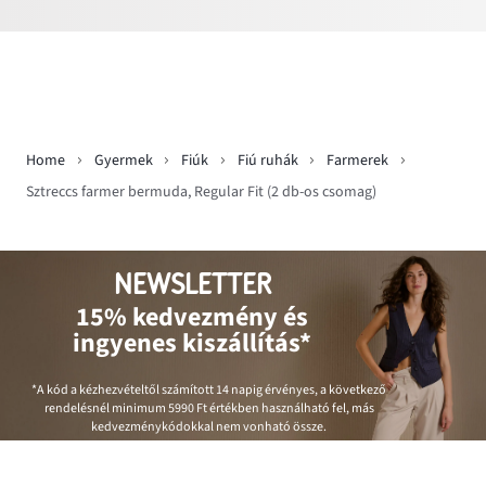
Home
Gyermek
Fiúk
Fiú ruhák
Farmerek
Sztreccs farmer bermuda, Regular Fit (2 db-os csomag)
NEWSLETTER
15% kedvezmény és
ingyenes kiszállítás*
*A kód a kézhezvételtől számított 14 napig érvényes, a következő
rendelésnél minimum
5990 Ft
értékben használható fel, más
kedvezménykódokkal nem vonható össze.