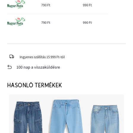
790 Ft
990 Ft
790 Ft
990 Ft
Ingyenes szállítás 15 999 Ft-tól
100 nap a visszaküldésre
HASONLÓ TERMÉKEK