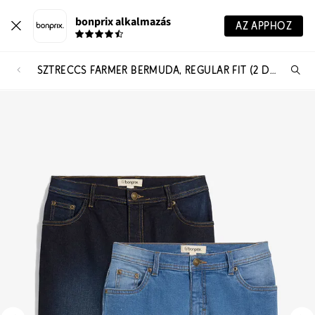
bonprix alkalmazás
AZ APPHOZ
SZTRECCS FARMER BERMUDA, REGULAR FIT (2 DB-OS CSOMAG)
Te
ker