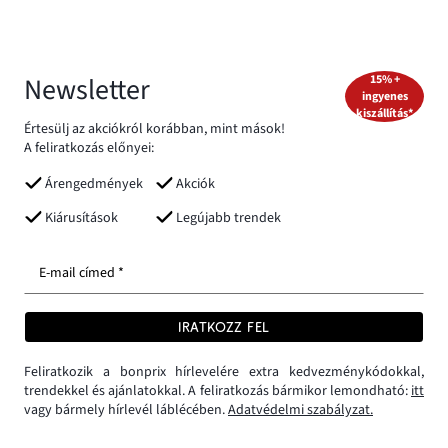
Newsletter
15% +
ingyenes
kiszállítás*
Értesülj az akciókról korábban, mint mások!
A feliratkozás előnyei:
Árengedmények
Akciók
Kiárusítások
Legújabb trendek
E-mail címed *
IRATKOZZ FEL
Feliratkozik a bonprix hírlevelére extra kedvezménykódokkal,
trendekkel és ajánlatokkal. A feliratkozás bármikor lemondható:
itt
vagy bármely hírlevél láblécében.
Adatvédelmi szabályzat.