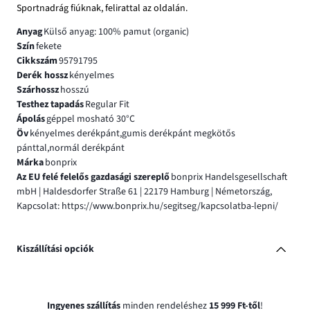
Sportnadrág fiúknak, felirattal az oldalán.
Anyag
Külső anyag: 100% pamut (organic)
Szín
fekete
Cikkszám
95791795
Derék hossz
kényelmes
Szárhossz
hosszú
Testhez tapadás
Regular Fit
Ápolás
géppel mosható 30°C
Öv
kényelmes derékpánt,gumis derékpánt megkötős
pánttal,normál derékpánt
Márka
bonprix
Az EU felé felelős gazdasági szereplő
bonprix Handelsgesellschaft
mbH | Haldesdorfer Straße 61 | 22179 Hamburg | Németország,
Kapcsolat: https://www.bonprix.hu/segitseg/kapcsolatba-lepni/
Kiszállítási opciók
Ingyenes szállítás
minden rendeléshez
15 999 Ft-től
!