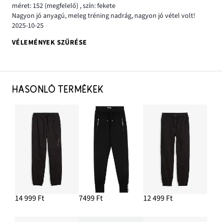
méret: 152
(megfelelő)
,
szín: fekete
Nagyon jó anyagú, meleg tréning nadrág, nagyon jó vétel volt!
2025-10-25
VÉLEMÉNYEK SZŰRÉSE
HASONLÓ TERMÉKEK
14 999 Ft
7499 Ft
12 499 Ft