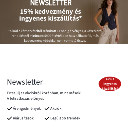
NEWSLETTER
15% kedvezmény és
ingyenes kiszállítás*
*A kód a kézhezvételtől számított 14 napig érvényes, a következő
rendelésnél minimum
5990 Ft
értékben használható fel, más
kedvezménykódokkal nem vonható össze.
Newsletter
15% +
ingyenes
kiszállítás*
Értesülj az akciókról korábban, mint mások!
A feliratkozás előnyei:
Árengedmények
Akciók
Kiárusítások
Legújabb trendek