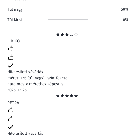
Túl nagy
50%
Túl kicsi
0%
Osztályzat
3
ILDIKÓ
Hitelesített vásárlás
méret: 176
(túl nagy)
,
szín: fekete
hatalmas, a mérethez képest is
2025-12-25
Osztályzat
5
PETRA
Hitelesített vásárlás