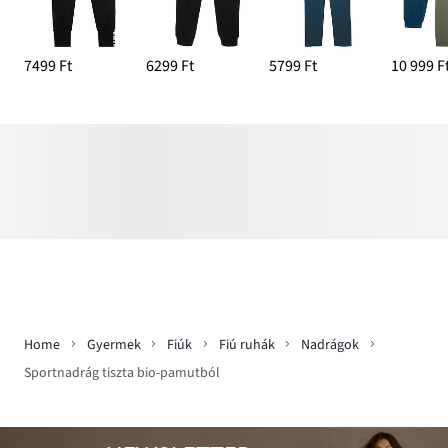
7499 Ft
6299 Ft
5799 Ft
10 999 F
Home
Gyermek
Fiúk
Fiú ruhák
Nadrágok
Sportnadrág tiszta bio-pamutból