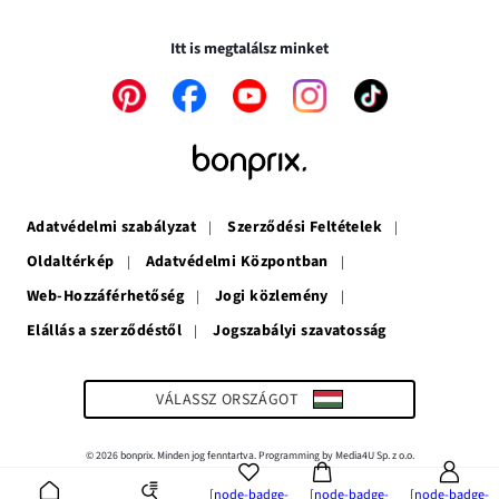
Biztonságos tranzakciók és vásárlások SSL-en keresztül.
ablakban
meg
nyílik
nyílik
meg
Itt is megtalálsz minket
meg
A
A
A
A
A
link
link
link
link
link
új
új
új
új
új
ablakban
ablakban
ablakban
ablakban
ablakban
nyílik
nyílik
nyílik
nyílik
nyílik
meg
meg
meg
meg
meg
Adatvédelmi szabályzat
Szerződési Feltételek
Oldaltérkép
Adatvédelmi Központban
Web-Hozzáférhetőség
Jogi közlemény
Elállás a szerződéstől
Jogszabályi szavatosság
A
link
új
ablakban
VÁLASSZ ORSZÁGOT
nyílik
meg
© 2026 bonprix. Minden jog fenntartva. Programming by Media4U Sp. z o.o.
[node-badge-
[node-badge-
[node-badge-