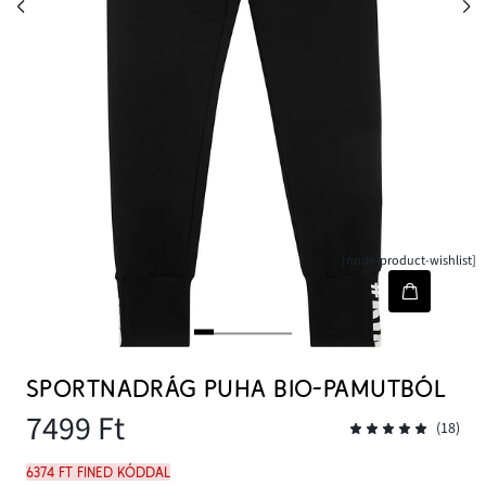
[node-product-wishlist]
SPORTNADRÁG PUHA BIO-PAMUTBÓL
7499 Ft
(18)
6374 Ft FINED kóddal