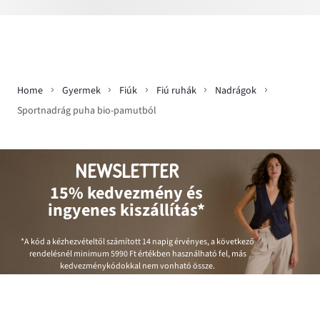
Home
Gyermek
Fiúk
Fiú ruhák
Nadrágok
Sportnadrág puha bio-pamutból
NEWSLETTER
15% kedvezmény és
ingyenes kiszállítás*
*A kód a kézhezvételtől számított 14 napig érvényes, a következő
rendelésnél minimum
5990 Ft
értékben használható fel, más
kedvezménykódokkal nem vonható össze.