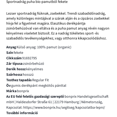
Sportnadrág puha bio-pamutból fekete
Lezser sportnadrág fiúknak, zsebekkel. Trendi szabadidőnadrág,
amely különleges mintájával a szárak alján és a cipzáros zsebekkel
hívja fel a figyelmet magára. Elasztikus derékpántja
zsinórbehúzóval van ellátva és a puha pamut anyag révén nagyon
kényelmes viseletet biztosít. Ez a nadrág tökéletes sport- és
szabadidős tevékenységekhez, vagy otthonra kikapcsolódáshoz.
Anyag
Külső anyag: 100% pamut (organic)
Szín
fekete
Cikkszám
91692795
Zár típusa
zsinórbehúzó
Derék hossz
kényelmes
Szárhossz
hosszú
Testhez tapadás
Regular Fit
Öv
gumis derékpánt megkötős pánttal
Márka
bonprix
Az EU felé felelős gazdasági szereplő
bonprix Handelsgesellschaft
mbH | Haldesdorfer Straße 61 | 22179 Hamburg | Németország,
Kapcsolat: https://www.bonprix.hu/segitseg/kapcsolatba-lepni/
További információ