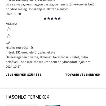
Jó az anyaga, nem nagyon vastag, de nem is túl vékony és belűl
bolyhos meleg. Jó fazonja is. Bátran ajánlom!
2025-11-20
Osztályzat
5
MÓNIKA
Hitelesített vásárlás
méret: 152
(megfelelő)
,
szín: fekete
Összességében divatos, átmeneti tavaszi-őszi viselet, puha
belsővel. Többszöri mosás után sem bolyhosodott, ajánlom.
2024-10-27
VÉLEMÉNYEK SZŰRÉSE
TOVÁBBI VÉLEMÉNYEK
HASONLÓ TERMÉKEK