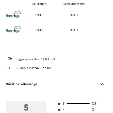
Bankkártya
Fizetés utánvéttel
790 Ft
990 Ft
790 Ft
990 Ft
Ingyenes szállítás 15 999 Ft-tól
100 nap a visszaküldésre
Vásárlók véleménye
5
5
(18)
Osztályzat
4
(0)
5,
Osztályzat