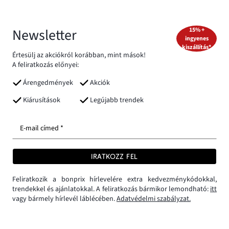
Newsletter
15% +
ingyenes
kiszállítás*
Értesülj az akciókról korábban, mint mások!
A feliratkozás előnyei:
Árengedmények
Akciók
Kiárusítások
Legújabb trendek
E-mail címed *
IRATKOZZ FEL
Feliratkozik a bonprix hírlevelére extra kedvezménykódokkal,
trendekkel és ajánlatokkal. A feliratkozás bármikor lemondható:
itt
vagy bármely hírlevél láblécében.
Adatvédelmi szabályzat.