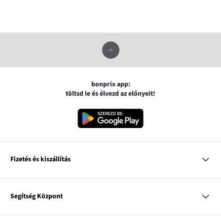
bonprix app:
töltsd le és élvezd az előnyeit!
Fizetés és kiszállítás
MasterCard
VISA
Segítség Központ
Google pay
Apple pay
Kérdések és válaszok