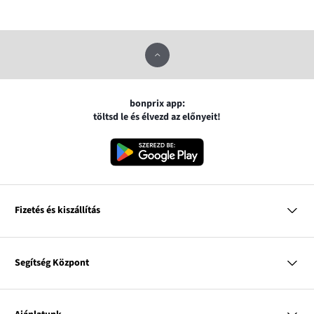
bonprix app:
töltsd le és élvezd az előnyeit!
Fizetés és kiszállítás
MasterCard
VISA
Segítség Központ
Google pay
Apple pay
Kérdések és válaszok
Magyar Posta
Kiszállítás és fizetési módok