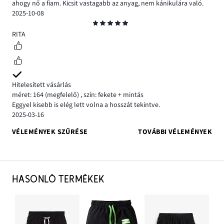
ahogy nő a fiam. Kicsit vastagabb az anyag, nem kánikulára való.
2025-10-08
Osztályzat
5
RITA
Hitelesített vásárlás
méret: 164
(megfelelő)
,
szín: fekete + mintás
Eggyel kisebb is elég lett volna a hosszát tekintve.
2025-03-16
VÉLEMÉNYEK SZŰRÉSE
TOVÁBBI VÉLEMÉNYEK
HASONLÓ TERMÉKEK