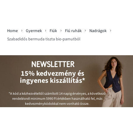
Home
Gyermek
Fiúk
Fiú ruhák
Nadrágok
Szabadidős bermuda tiszta bio-pamutból
NEWSLETTER
15% kedvezmény és
ingyenes kiszállítás*
*A kód a kézhezvételtől számított 14 napig érvényes, a következő
rendelésnél minimum
5990 Ft
értékben használható fel, más
kedvezménykódokkal nem vonható össze.