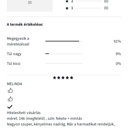
értékelés
szavazatok
2
(0)
3,
30
Osztályzat
27.
5
száma
szavazatok
1
(0)
2,
Osztályzat
2.
száma
szavazatok
1,
1.
száma
szavazatok
A termék értékelése:
0.
száma
0.
Megegyezik a
91%
méretezéssel
Túl nagy
9%
Túl kicsi
0%
Osztályzat
5
MELINDA
Hitelesített vásárlás
méret: 146
(megfelelő)
,
szín: fekete + mintás
Nagyon szuper, kényelmes nadrág. Már a harmadikat rendeljük,