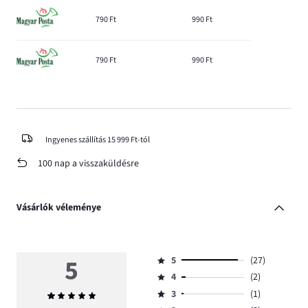
790 Ft
990 Ft
790 Ft
990 Ft
Ingyenes szállítás 15 999 Ft-tól
100 nap a visszaküldésre
Vásárlók véleménye
5
5
(27)
Osztályzat
4
(2)
5,
Osztályzat
szavazatok
3
(1)
Átlagos
4,
Osztályzat
száma