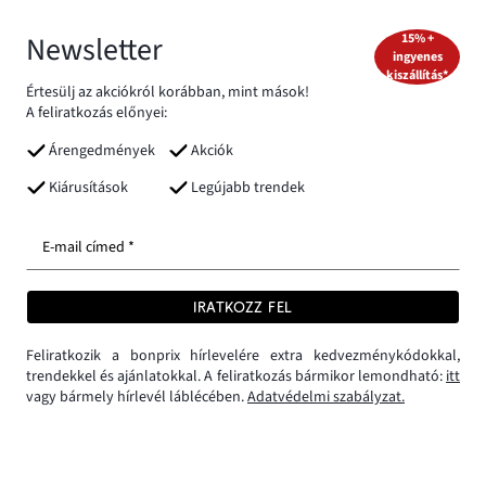
Newsletter
15% +
ingyenes
kiszállítás*
Értesülj az akciókról korábban, mint mások!
A feliratkozás előnyei:
Árengedmények
Akciók
Kiárusítások
Legújabb trendek
E-mail címed *
IRATKOZZ FEL
Feliratkozik a bonprix hírlevelére extra kedvezménykódokkal,
trendekkel és ajánlatokkal. A feliratkozás bármikor lemondható:
itt
vagy bármely hírlevél láblécében.
Adatvédelmi szabályzat.