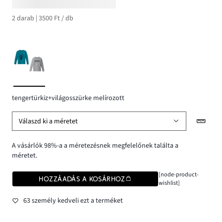
2 darab | 3500 Ft / db
tengertürkiz+világosszürke melírozott
Válaszd ki a méretet
A vásárlók 98%-a a méretezésnek megfelelőnek találta a
méretet.
[node-product-
HOZZÁADÁS A KOSÁRHOZ
wishlist]
63 személy kedveli ezt a terméket