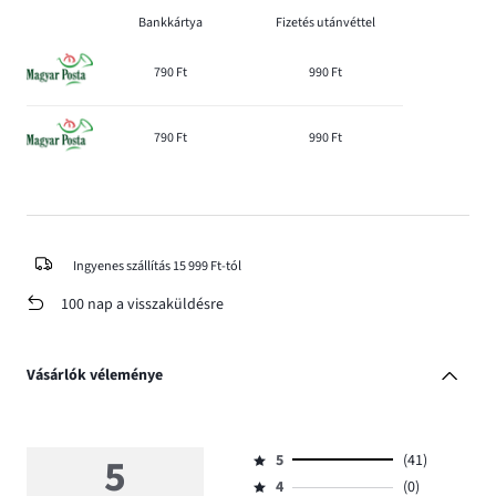
Bankkártya
Fizetés utánvéttel
790 Ft
990 Ft
790 Ft
990 Ft
Ingyenes szállítás 15 999 Ft-tól
100 nap a visszaküldésre
Vásárlók véleménye
5
5
(41)
Osztályzat
4
(0)
5,