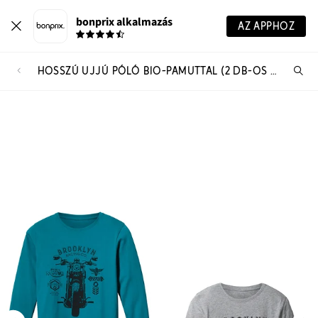
bonprix alkalmazás
AZ APPHOZ
HOSSZÚ UJJÚ PÓLÓ BIO-PAMUTTAL (2 DB-OS CSOMAG)
Te
ker