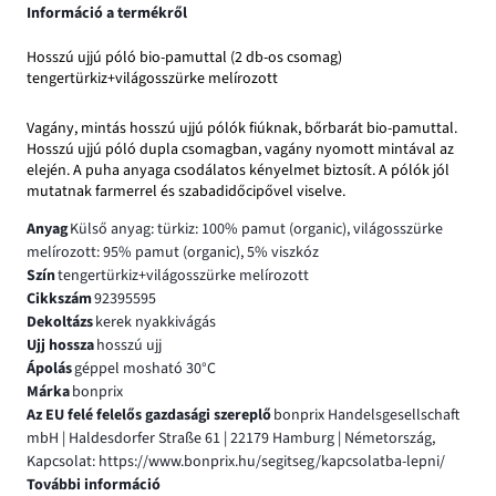
Információ a termékről
Hosszú ujjú póló bio-pamuttal (2 db-os csomag)
tengertürkiz+világosszürke melírozott
Vagány, mintás hosszú ujjú pólók fiúknak, bőrbarát bio-pamuttal.
Hosszú ujjú póló dupla csomagban, vagány nyomott mintával az
elején. A puha anyaga csodálatos kényelmet biztosít. A pólók jól
mutatnak farmerrel és szabadidőcipővel viselve.
Anyag
Külső anyag: türkiz: 100% pamut (organic), világosszürke
melírozott: 95% pamut (organic), 5% viszkóz
Szín
tengertürkiz+világosszürke melírozott
Cikkszám
92395595
Dekoltázs
kerek nyakkivágás
Ujj hossza
hosszú ujj
Ápolás
géppel mosható 30°C
Márka
bonprix
Az EU felé felelős gazdasági szereplő
bonprix Handelsgesellschaft
mbH | Haldesdorfer Straße 61 | 22179 Hamburg | Németország,
Kapcsolat: https://www.bonprix.hu/segitseg/kapcsolatba-lepni/
További információ