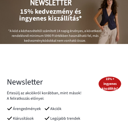
NEWSLETTER
15% kedvezmény és
ingyenes kiszállítás*
*A kód a kézhezvételtől számított 14 napig érvényes, a következő
rendelésnél minimum
5990 Ft
értékben használható fel, más
kedvezménykódokkal nem vonható össze.
Newsletter
15% +
ingyenes
kiszállítás*
Értesülj az akciókról korábban, mint mások!
A feliratkozás előnyei:
Árengedmények
Akciók
Kiárusítások
Legújabb trendek