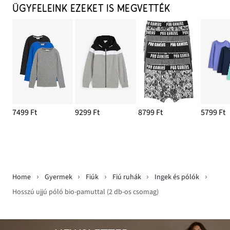
ÜGYFELEINK EZEKET IS MEGVETTÉK
7499 Ft
9299 Ft
8799 Ft
5799 Ft
Home
Gyermek
Fiúk
Fiú ruhák
Ingek és pólók
Hosszú ujjú póló bio-pamuttal (2 db-os csomag)