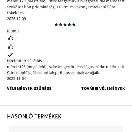
méret: 176
(megfelelő)
,
szín: tengertürkiz+világosszürke melírozott
Szokásos bon prix minőség. 178 cm-es vékony testalkatú fiúra
tökéletes.
2025-12-09
Osztályzat
5
ILDIKÓ
Hitelesített vásárlás
méret: 128
(megfelelő)
,
szín: tengertürkiz+világosszürke melírozott
Csinos pólók, jól szabottak,picit hosszabbak az ujjaik
2025-11-04
VÉLEMÉNYEK SZŰRÉSE
TOVÁBBI VÉLEMÉNYEK
HASONLÓ TERMÉKEK