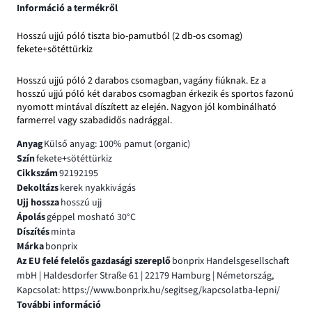
Információ a termékről
Hosszú ujjú póló tiszta bio-pamutból (2 db-os csomag)
fekete+sötéttürkiz
Hosszú ujjú póló 2 darabos csomagban, vagány fiúknak. Ez a
hosszú ujjú póló két darabos csomagban érkezik és sportos fazonú
nyomott mintával díszített az elején. Nagyon jól kombinálható
farmerrel vagy szabadidős nadrággal.
Anyag
Külső anyag: 100% pamut (organic)
Szín
fekete+sötéttürkiz
Cikkszám
92192195
Dekoltázs
kerek nyakkivágás
Ujj hossza
hosszú ujj
Ápolás
géppel mosható 30°C
Díszítés
minta
Márka
bonprix
Az EU felé felelős gazdasági szereplő
bonprix Handelsgesellschaft
mbH | Haldesdorfer Straße 61 | 22179 Hamburg | Németország,
Kapcsolat: https://www.bonprix.hu/segitseg/kapcsolatba-lepni/
További információ