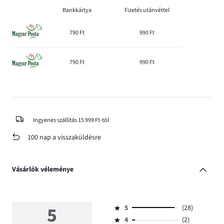
Bankkártya
Fizetés utánvéttel
790 Ft
990 Ft
790 Ft
990 Ft
Ingyenes szállítás 15 999 Ft-tól
100 nap a visszaküldésre
Vásárlók véleménye
5
5
(28)
Osztályzat
4
(2)
5,