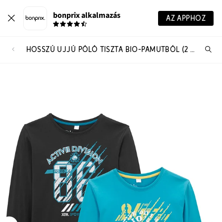
bonprix alkalmazás
AZ APPHOZ
HOSSZÚ UJJÚ PÓLÓ TISZTA BIO-PAMUTBÓL (2 DB-OS CSOMAG)
Te
ker