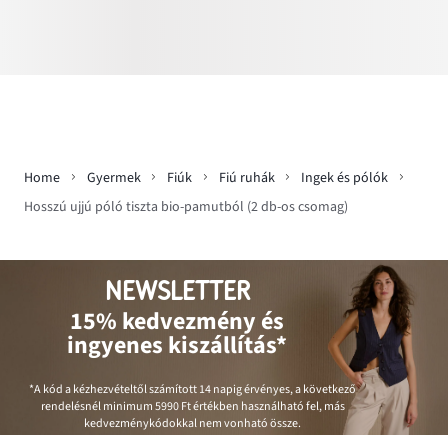
Home
Gyermek
Fiúk
Fiú ruhák
Ingek és pólók
Hosszú ujjú póló tiszta bio-pamutból (2 db-os csomag)
NEWSLETTER
15% kedvezmény és
ingyenes kiszállítás*
*A kód a kézhezvételtől számított 14 napig érvényes, a következő
rendelésnél minimum
5990 Ft
értékben használható fel, más
kedvezménykódokkal nem vonható össze.