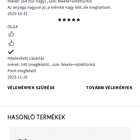
méret: 164
(túl nagy)
,
szín: fekete+sötéttürkiz
Az anyaga nagyon jó, a mérete nagy lett, de megtartom.
2025-10-31
Osztályzat
5
OLGA
Hitelesített vásárlás
méret: 140
(megfelelő)
,
szín: fekete+sötéttürkiz
Pont megfelelő
2023-11-16
VÉLEMÉNYEK SZŰRÉSE
TOVÁBBI VÉLEMÉNYEK
HASONLÓ TERMÉKEK