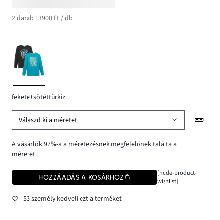
2 darab | 3900 Ft / db
fekete+sötéttürkiz
Válaszd ki a méretet
A vásárlók 97%-a a méretezésnek megfelelőnek találta a
méretet.
[node-product-
HOZZÁADÁS A KOSÁRHOZ
wishlist]
53 személy kedveli ezt a terméket