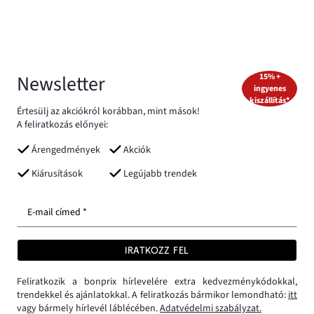
Newsletter
15% +
ingyenes
kiszállítás*
Értesülj az akciókról korábban, mint mások!
A feliratkozás előnyei:
Árengedmények
Akciók
Kiárusítások
Legújabb trendek
E-mail címed *
IRATKOZZ FEL
Feliratkozik a bonprix hírlevelére extra kedvezménykódokkal,
trendekkel és ajánlatokkal. A feliratkozás bármikor lemondható:
itt
vagy bármely hírlevél láblécében.
Adatvédelmi szabályzat.