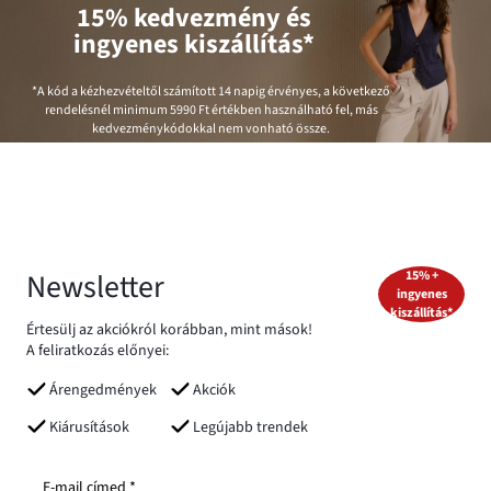
15% kedvezmény és
ingyenes kiszállítás*
*A kód a kézhezvételtől számított 14 napig érvényes, a következő
rendelésnél minimum
5990 Ft
értékben használható fel, más
kedvezménykódokkal nem vonható össze.
Newsletter
15% +
ingyenes
kiszállítás*
Értesülj az akciókról korábban, mint mások!
A feliratkozás előnyei:
Árengedmények
Akciók
Kiárusítások
Legújabb trendek
E-mail címed *