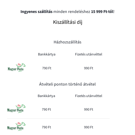
Ingyenes szállítás
minden rendeléshez
15 999 Ft-től
!
Kiszállítási díj
Házhozszállítás
Bankkártya
Fizetés utánvéttel
790 Ft
990 Ft
Átvételi ponton történő átvétel
Bankkártya
Fizetés utánvéttel
790 Ft
990 Ft
790 Ft
990 Ft