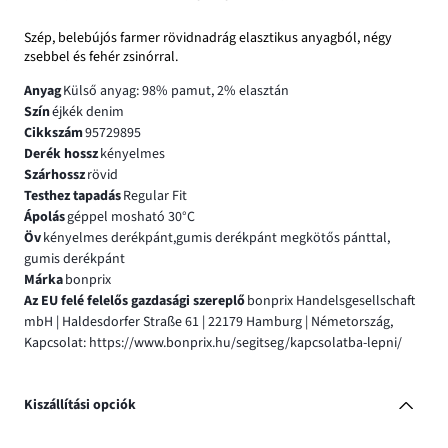
Szép, belebújós farmer rövidnadrág elasztikus anyagból, négy
zsebbel és fehér zsinórral.
Anyag
Külső anyag: 98% pamut, 2% elasztán
Szín
éjkék denim
Cikkszám
95729895
Derék hossz
kényelmes
Szárhossz
rövid
Testhez tapadás
Regular Fit
Ápolás
géppel mosható 30°C
Öv
kényelmes derékpánt,gumis derékpánt megkötős pánttal,
gumis derékpánt
Márka
bonprix
Az EU felé felelős gazdasági szereplő
bonprix Handelsgesellschaft
mbH | Haldesdorfer Straße 61 | 22179 Hamburg | Németország,
Kapcsolat: https://www.bonprix.hu/segitseg/kapcsolatba-lepni/
Kiszállítási opciók