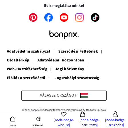
nyílik
meg
Itt is megtalálsz minket
meg
A
A
A
A
A
link
link
link
link
link
új
új
új
új
új
ablakban
ablakban
ablakban
ablakban
ablakban
nyílik
nyílik
nyílik
nyílik
nyílik
meg
meg
meg
meg
meg
Adatvédelmi szabályzat
Szerződési Feltételek
Oldaltérkép
Adatvédelmi Központban
Web-Hozzáférhetőség
Jogi közlemény
Elállás a szerződéstől
Jogszabályi szavatosság
A
link
új
ablakban
VÁLASSZ ORSZÁGOT
nyílik
meg
© 2026 bonprix. Minden jog fenntartva. Programming by Media4U Sp. z o.o.
[node-badge-
[node-badge-
[node-badge-
wishlist]
cart-items]
user-codes]
Választék
Home