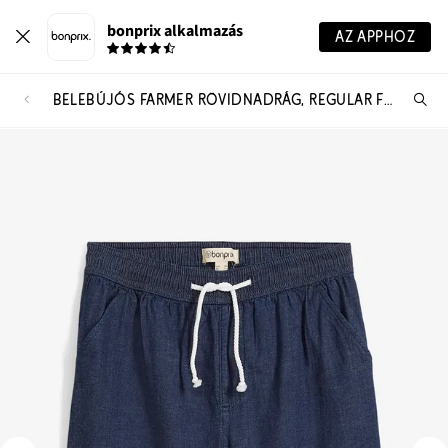
bonprix alkalmazás
AZ APPHOZ
BELEBÚJÓS FARMER RÖVIDNADRÁG, REGULAR FIT
Te
ker