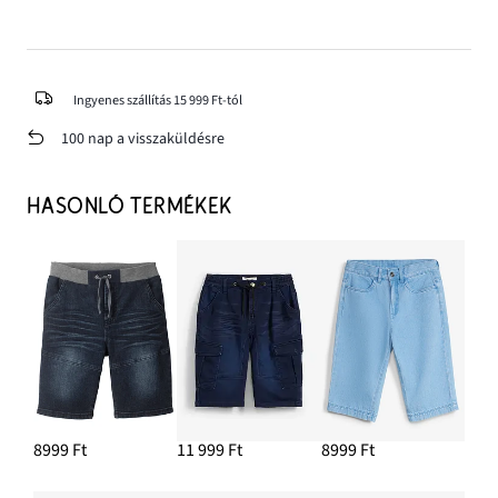
Ingyenes szállítás 15 999 Ft-tól
100 nap a visszaküldésre
HASONLÓ TERMÉKEK
8999 Ft
11 999 Ft
8999 Ft