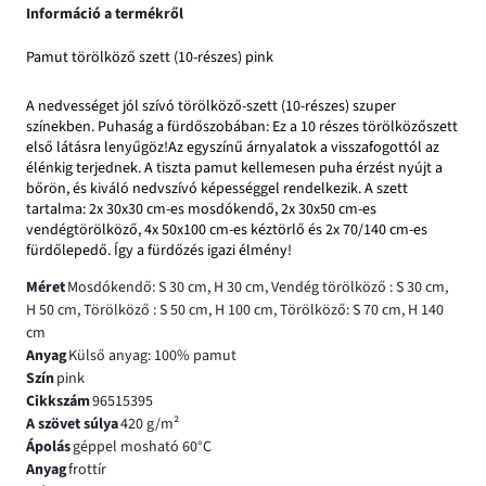
Információ a termékről
Pamut törölköző szett (10-részes) pink
A nedvességet jól szívó törölköző-szett (10-részes) szuper
színekben. Puhaság a fürdőszobában: Ez a 10 részes törölközőszett
első látásra lenyűgöz!Az egyszínű árnyalatok a visszafogottól az
élénkig terjednek. A tiszta pamut kellemesen puha érzést nyújt a
bőrön, és kiváló nedvszívó képességgel rendelkezik. A szett
tartalma: 2x 30x30 cm-es mosdókendő, 2x 30x50 cm-es
vendégtörölköző, 4x 50x100 cm-es kéztörlő és 2x 70/140 cm-es
fürdőlepedő. Így a fürdőzés igazi élmény!
Méret
Mosdókendő: S 30 cm, H 30 cm, Vendég törölköző : S 30 cm,
H 50 cm, Törölköző : S 50 cm, H 100 cm, Törölköző: S 70 cm, H 140
cm
Anyag
Külső anyag: 100% pamut
Szín
pink
Cikkszám
96515395
A szövet súlya
420 g/m²
Ápolás
géppel mosható 60°C
Anyag
frottír