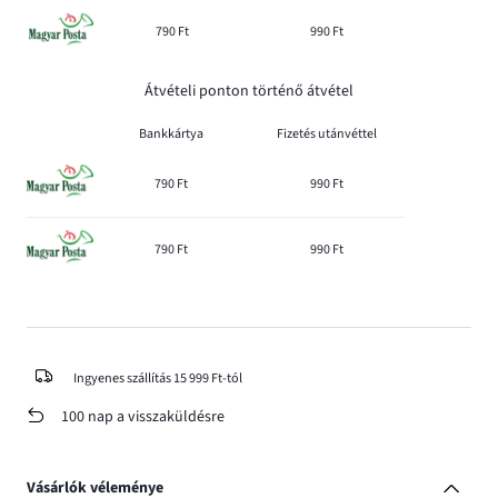
790 Ft
990 Ft
Átvételi ponton történő átvétel
Bankkártya
Fizetés utánvéttel
790 Ft
990 Ft
790 Ft
990 Ft
Ingyenes szállítás 15 999 Ft-tól
100 nap a visszaküldésre
Vásárlók véleménye