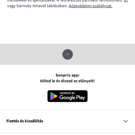
trendekkel és ajánlatokkal. A feliratkozás bármikor lemondható:
itt
vagy bármely hírlevél láblécében.
Adatvédelmi szabályzat.
bonprix app:
töltsd le és élvezd az előnyeit!
Fizetés és kiszállítás