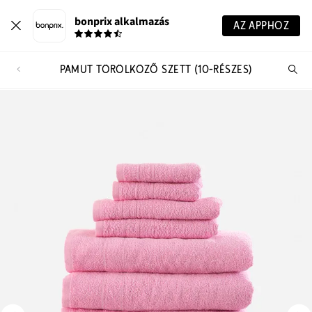
bonprix alkalmazás
AZ APPHOZ
PAMUT TÖRÖLKÖZŐ SZETT (10-RÉSZES)
Te
ker