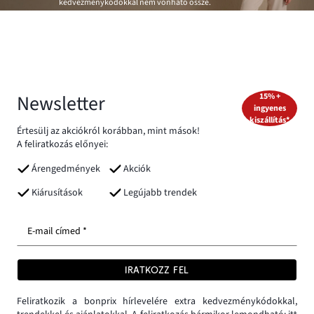
kedvezménykódokkal nem vonható össze.
Newsletter
15% +
ingyenes
kiszállítás*
Értesülj az akciókról korábban, mint mások!
A feliratkozás előnyei:
Árengedmények
Akciók
Kiárusítások
Legújabb trendek
E-mail címed *
IRATKOZZ FEL
Feliratkozik a bonprix hírlevelére extra kedvezménykódokkal,