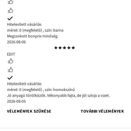
Hitelesített vásárlás
méret: 0
(megfelelő)
,
szín: barna
Megszokott bonprix minőség.
2026-08-06
Osztályzat
5
EDIT
Hitelesített vásárlás
méret: 0
(megfelelő)
,
szín: homokszínű
Jó anyagú törölközők. Vékonyabb fajta, de jól szívja a vizet.
2026-08-05
VÉLEMÉNYEK SZŰRÉSE
TOVÁBBI VÉLEMÉNYEK