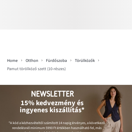
Home
Otthon
Fürdőszoba
Törülközők
Pamut törölköző szett (10-részes)
NEWSLETTER
15% kedvezmény és
ingyenes kiszállítás*
*A kód a kézhezvételtől számított 14 napig érvényes, a következő
rendelésnél minimum
5990 Ft
értékben használható fel, más