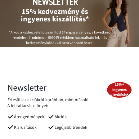
NEWSLETTER
15% kedvezmény és
ingyenes kiszállítás*
*A kód a kézhezvételtől számított 14 napig érvényes, a következő
rendelésnél minimum
5990 Ft
értékben használható fel, más
kedvezménykódokkal nem vonható össze.
Newsletter
15% +
ingyenes
kiszállítás*
Értesülj az akciókról korábban, mint mások!
A feliratkozás előnyei:
Árengedmények
Akciók
Kiárusítások
Legújabb trendek