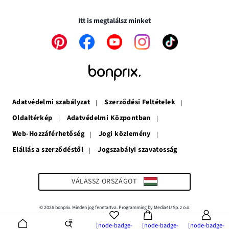
Biztonságos tranzakciók és vásárlások SSL-en keresztül.
ablakban
meg
nyílik
nyílik
meg
Itt is megtalálsz minket
meg
A
A
A
A
A
link
link
link
link
link
új
új
új
új
új
ablakban
ablakban
ablakban
ablakban
ablakban
nyílik
nyílik
nyílik
nyílik
nyílik
meg
meg
meg
meg
meg
Adatvédelmi szabályzat
Szerződési Feltételek
Oldaltérkép
Adatvédelmi Központban
Web-Hozzáférhetőség
Jogi közlemény
Elállás a szerződéstől
Jogszabályi szavatosság
A
link
új
ablakban
VÁLASSZ ORSZÁGOT
nyílik
meg
© 2026 bonprix. Minden jog fenntartva. Programming by Media4U Sp. z o.o.
[node-badge-
[node-badge-
[node-badge-