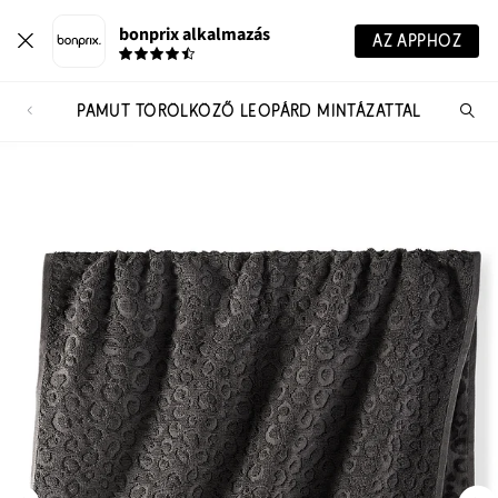
bonprix alkalmazás
AZ APPHOZ
PAMUT TÖRÖLKÖZŐ LEOPÁRD MINTÁZATTAL
Te
ker