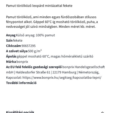
Pamut törölköző leopárd mintázattal fekete
Pamut törölköző, ami minden egyes fürdőszobában stílusos
fénypontot alkot. Géppel 60°C-ig mosható törölköző, puha, a
nedvességet jól szívó minőségben. Minden méret kb. méret.
Anyag
Külső anyag: 100% pamut
Szín
fekete
Cikkszám
90657295
A szövet súlya
500 g/m²
Ápolás
géppel mosható 60°C, magas hőmérsékletű szárító
Márka
bonprix
Az EU felé felelős gazdasági szereplő
bonprix Handelsgesellschaft
mbH | Haldesdorfer Straße 61 | 22179 Hamburg | Németország,
Kapcsolat: https://www.bonprix.hu/segitseg/kapcsolatba-lepni/
További információ
Kiszállítási opciók