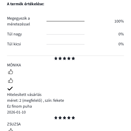
száma
szavazatok
A termék értékelése:
0.
száma
0.
Megegyezik a
100%
méretezéssel
Túl nagy
0%
Túl kicsi
0%
Osztályzat
5
MÓNIKA
Hitelesített vásárlás
méret: 2
(megfelelő)
,
szín: fekete
Ez finom puha
2026-01-10
Osztályzat
5
ZSUZSA