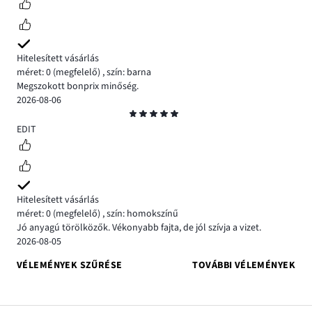
Hitelesített vásárlás
méret: 0
(megfelelő)
,
szín: barna
Megszokott bonprix minőség.
2026-08-06
Osztályzat
5
EDIT
Hitelesített vásárlás
méret: 0
(megfelelő)
,
szín: homokszínű
Jó anyagú törölközők. Vékonyabb fajta, de jól szívja a vizet.
2026-08-05
VÉLEMÉNYEK SZŰRÉSE
TOVÁBBI VÉLEMÉNYEK