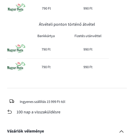
790 Ft
990 Ft
Átvételi ponton történő átvétel
Bankkártya
Fizetés utánvéttel
790 Ft
990 Ft
790 Ft
990 Ft
Ingyenes szállítás 15 999 Ft-tól
100 nap a visszaküldésre
Vásárlók véleménye