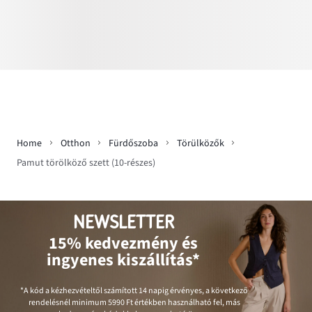
Home
Otthon
Fürdőszoba
Törülközők
Pamut törölköző szett (10-részes)
NEWSLETTER
15% kedvezmény és
ingyenes kiszállítás*
*A kód a kézhezvételtől számított 14 napig érvényes, a következő
rendelésnél minimum
5990 Ft
értékben használható fel, más