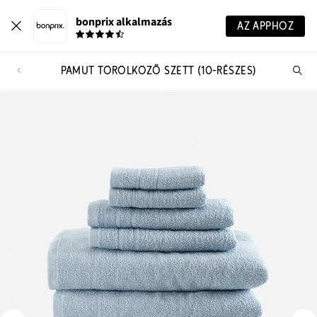
bonprix alkalmazás
AZ APPHOZ
PAMUT TÖRÖLKÖZŐ SZETT (10-RÉSZES)
Te
ker