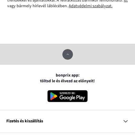
trendekkel és ajánlatokkal. A feliratkozás bármikor lemondható:
itt
vagy bármely hírlevél láblécében.
Adatvédelmi szabályzat.
bonprix app:
töltsd le és élvezd az előnyeit!
Fizetés és kiszállítás