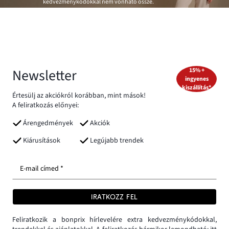
kedvezménykódokkal nem vonható össze.
Newsletter
15% +
ingyenes
kiszállítás*
Értesülj az akciókról korábban, mint mások!
A feliratkozás előnyei:
Árengedmények
Akciók
Kiárusítások
Legújabb trendek
E-mail címed *
IRATKOZZ FEL
Feliratkozik a bonprix hírlevelére extra kedvezménykódokkal,