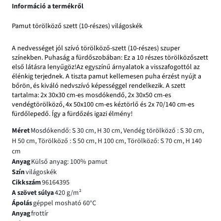
Információ a termékről
Pamut törölköző szett (10-részes) világoskék
A nedvességet jól szívó törölköző-szett (10-részes) szuper
színekben. Puhaság a fürdőszobában: Ez a 10 részes törölközőszett
első látásra lenyűgöz!Az egyszínű árnyalatok a visszafogottól az
élénkig terjednek. A tiszta pamut kellemesen puha érzést nyújt a
bőrön, és kiváló nedvszívó képességgel rendelkezik. A szett
tartalma: 2x 30x30 cm-es mosdókendő, 2x 30x50 cm-es
vendégtörölköző, 4x 50x100 cm-es kéztörlő és 2x 70/140 cm-es
fürdőlepedő. Így a fürdőzés igazi élmény!
Méret
Mosdókendő: S 30 cm, H 30 cm, Vendég törölköző : S 30 cm,
H 50 cm, Törölköző : S 50 cm, H 100 cm, Törölköző: S 70 cm, H 140
cm
Anyag
Külső anyag: 100% pamut
Szín
világoskék
Cikkszám
96164395
A szövet súlya
420 g/m²
Ápolás
géppel mosható 60°C
Anyag
frottír