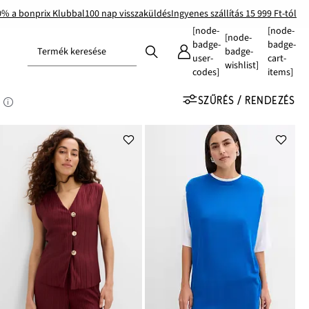
0% a bonprix Klubbal
100 nap visszaküldés
Ingyenes szállítás 15 999 Ft-tól
[node-
[node-
[node-
badge-
badge-
Termék keresése
badge-
user-
cart-
wishlist]
codes]
items]
SZŰRÉS / RENDEZÉS