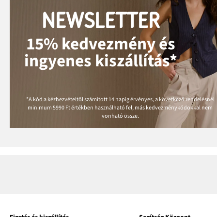
NEWSLETTER
15% kedvezmény és
ingyenes kiszállítás*
*A kód a kézhezvételtől számított 14 napig érvényes, a következő rendelésnél
minimum
5990 Ft
értékben használható fel, más kedvezménykódokkal nem
vonható össze.