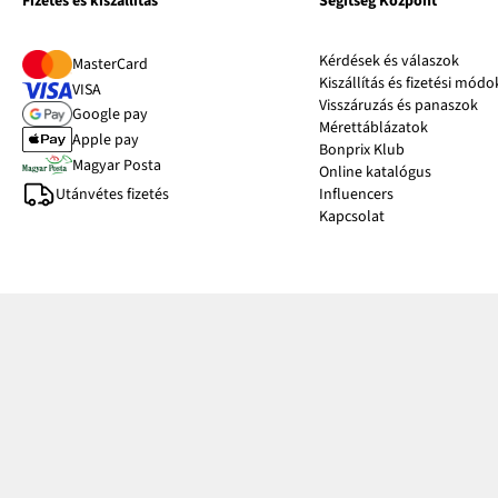
Fizetés és kiszállítás
Segítség Központ
Kérdések és válaszok
MasterCard
Kiszállítás és fizetési módo
VISA
Visszáruzás és panaszok
Google pay
Mérettáblázatok
Apple pay
Bonprix Klub
Magyar Posta
Online katalógus
Utánvétes fizetés
Influencers
Kapcsolat