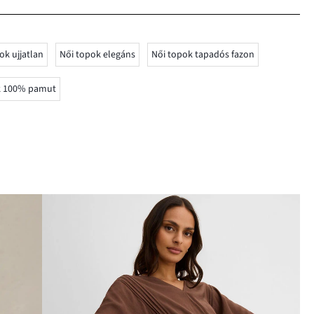
ok ujjatlan
Női topok elegáns
Női topok tapadós fazon
k 100% pamut