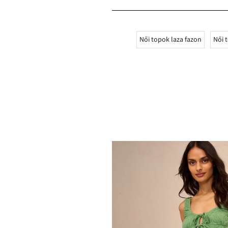
Női topok laza fazon
Női 