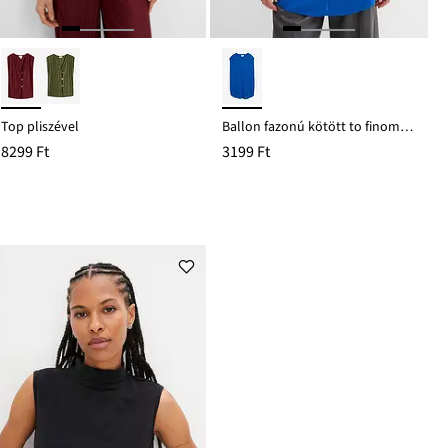
Top pliszével
Ballon fazonú kötött to finom viszkózból
8299 Ft
3199 Ft