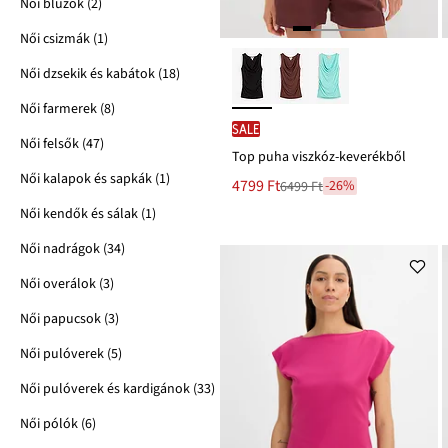
Női blúzok (2)
Női csizmák (1)
Női dzsekik és kabátok (18)
Női farmerek (8)
SALE
Női felsők (47)
Top puha viszkóz-keverékből
Női kalapok és sapkák (1)
Új
4799 Ft
-26%
6499 Ft
Leárazva
ár
6499 Ft
Női kendők és sálak (1)
Ft-
ról
Női nadrágok (34)
Női overálok (3)
Női papucsok (3)
Női pulóverek (5)
Női pulóverek és kardigánok (33)
Női pólók (6)