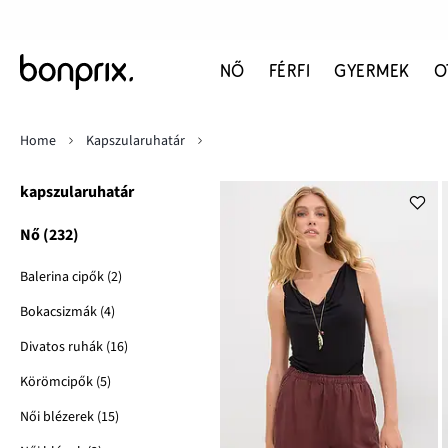
NŐ
FÉRFI
GYERMEK
O
Home
Kapszularuhatár
kapszularuhatár
Nő (232)
Balerina cipők (2)
Bokacsizmák (4)
Divatos ruhák (16)
Körömcipők (5)
Női blézerek (15)