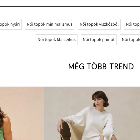
topok nyári
Női topok minimalizmus
Női topok viszkózból
Női top
Női topok klasszikus
Női topok pamut
Női topo
MÉG TÖBB TREND