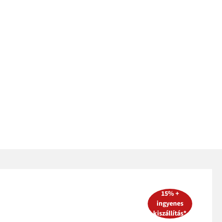
15% +
ingyenes
kiszállítás*