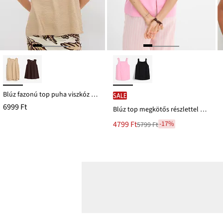
Blúz fazonú top puha viszkóz keverékből
SALE
6999 Ft
Blúz top megkötős részlettel a hátoldalán, viszkóz-keverékből
Új
4799 Ft
-17%
5799 Ft
Leárazva
ár
5799 Ft
Ft-
ról