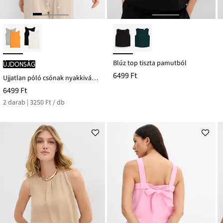
Blúz top tiszta pamutból
újdonság
6499 Ft
Ujjatlan póló csónak nyakkivágással (2 db-os csomag)
6499 Ft
2 darab | 3250 Ft / db