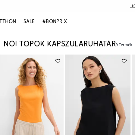
-1
TTHON
SALE
#BONPRIX
NŐI TOPOK KAPSZULARUHATÁR
9 Termék