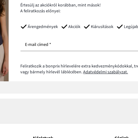
Értesülj az akciókról korábban, mint mások!
A feliratkozás előnyei:
Árengedmények
Akciók
Kiárusítások
Legúja
E-mail címed *
Feliratkozik a bonprix hírlevelére extra kedvezménykódokkal, t
vagy bármely hírlevél láblécében.
Adatvédelmi szabályzat.