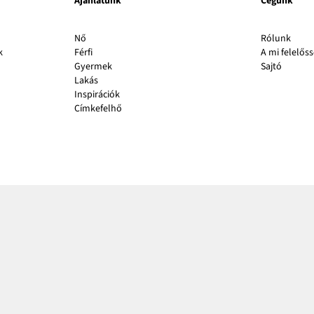
Ajánlatunk
Cégünk
A
Nő
Rólunk
link
k
Férfi
A mi felelős
A
új
Gyermek
Sajtó
link
abla
Lakás
új
nyílik
Inspirációk
ablakb
meg
Címkefelhő
nyílik
meg