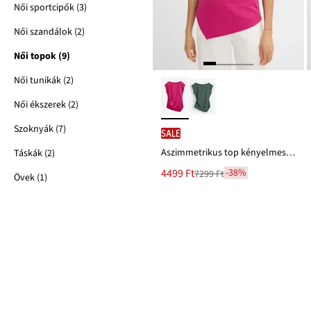
Női sportcipők (3)
Női szandálok (2)
Női topok (9)
Női tunikák (2)
Női ékszerek (2)
Szoknyák (7)
SALE
Aszimmetrikus top kényelmes Scuba-anyagból
Táskák (2)
Új
4499 Ft
-38%
7299 Ft
Övek (1)
Leárazva
ár
7299 Ft
Ft-
ról