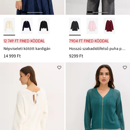
12 749 Ft FINED kóddal
7904 Ft FINED kóddal
Népviseleti kötött kardigán
Hosszú szabadidőfelső puha pamut keverékből
14 999 Ft
9299 Ft