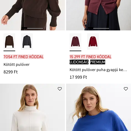
7054 Ft FINED kóddal
15 299 Ft FINED kóddal
újdonság
PREMIUM
Kötött pulóver
Kötött pulóver puha gyapjú keverékből
8299 Ft
17 999 Ft