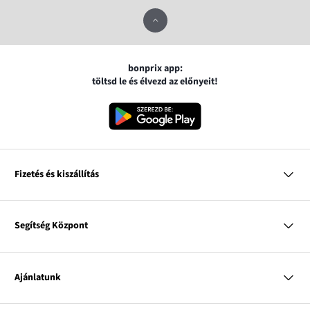
bonprix app:
töltsd le és élvezd az előnyeit!
Fizetés és kiszállítás
MasterCard
VISA
Segítség Központ
Google pay
Apple pay
Kérdések és válaszok
Magyar Posta
Kiszállítás és fizetési módok
Ajánlatunk
Visszáruzás és panaszok
Utánvétes fizetés
Mérettáblázatok