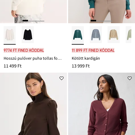
9774 Ft FINED kóddal
11 899 Ft FINED kóddal
Hosszú pulóver puha tollas fonalból
Kötött kardigán
11 499 Ft
13 999 Ft