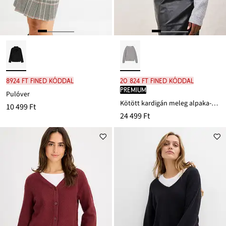
8924 Ft FINED kóddal
20 824 Ft FINED kóddal
PREMIUM
Pulóver
Kötött kardigán meleg alpaka-keverékből
10 499 Ft
24 499 Ft