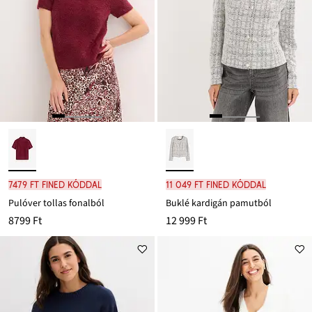
7479 Ft FINED kóddal
11 049 Ft FINED kóddal
Pulóver tollas fonalból
Buklé kardigán pamutból
8799 Ft
12 999 Ft