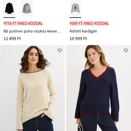
9774 Ft FINED kóddal
9349 Ft FINED kóddal
Bő pulóver puha viszkóz-keverékből
Kötött kardigán
11 499 Ft
10 999 Ft