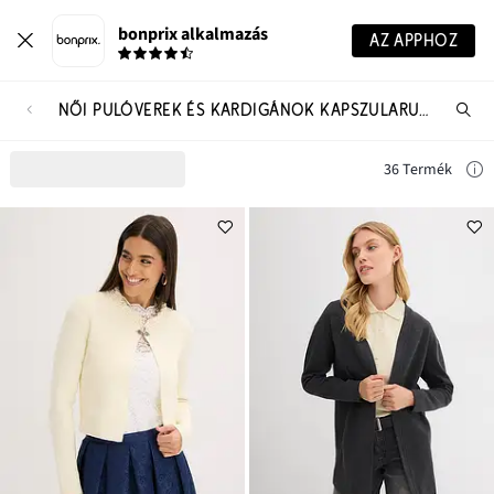
bonprix alkalmazás
AZ APPHOZ
NŐI PULÓVEREK ÉS KARDIGÁNOK KAPSZULARUHATÁR
Te
ker
36 Termék