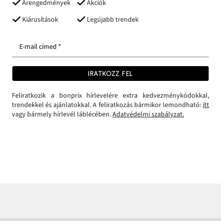
Árengedmények
Akciók
Kiárusítások
Legújabb trendek
E-mail címed *
IRATKOZZ FEL
Feliratkozik a bonprix hírlevelére extra kedvezménykódokkal,
trendekkel és ajánlatokkal. A feliratkozás bármikor lemondható:
itt
vagy bármely hírlevél láblécében.
Adatvédelmi szabályzat.