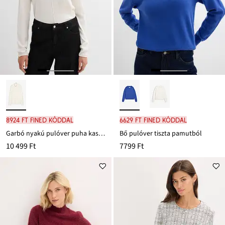
8924 Ft FINED kóddal
6629 Ft FINED kóddal
Garbó nyakú pulóver puha kasmír keverékből
Bő pulóver tiszta pamutból
10 499 Ft
7799 Ft