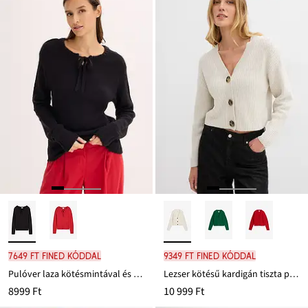
7649 Ft FINED kóddal
9349 Ft FINED kóddal
Pulóver laza kötésmintával és megkötős megoldással
Lezser kötésű kardigán tiszta pamutból
8999 Ft
10 999 Ft