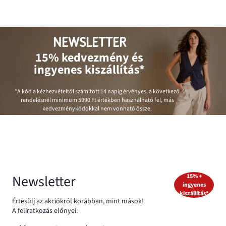
NEWSLETTER
15% kedvezmény és
ingyenes kiszállítás*
*A kód a kézhezvételtől számított 14 napig érvényes, a következő
rendelésnél minimum
5990 Ft
értékben használható fel, más
kedvezménykódokkal nem vonható össze.
Newsletter
15% +
ingyenes
kiszállítás*
Értesülj az akciókról korábban, mint mások!
A feliratkozás előnyei: