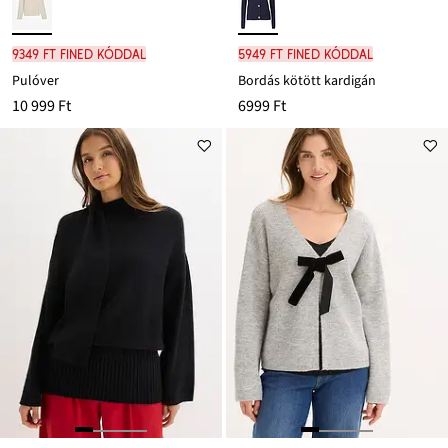
9349 Ft FINED kóddal
5949 Ft FINED kóddal
Pulóver
Bordás kötött kardigán
10 999 Ft
6999 Ft