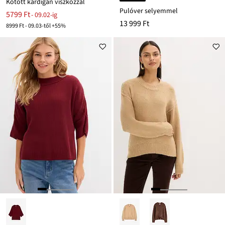
Kötött kardigán viszkózzal
Pulóver selyemmel
5799 Ft
- 09.02-ig
13 999 Ft
8999 Ft - 09.03-től +55%