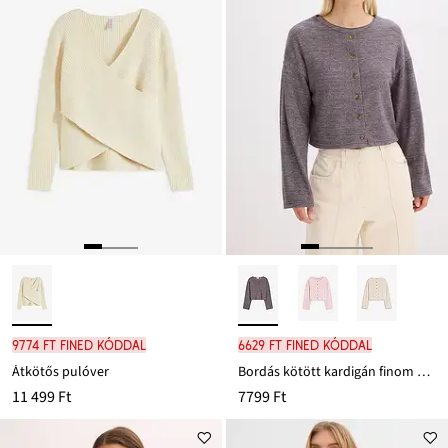
9774 Ft FINED kóddal
6629 Ft FINED kóddal
Átkötős pulóver
Bordás kötött kardigán finom kötésmintával
11 499 Ft
7799 Ft