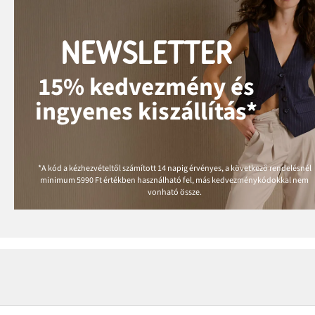
NEWSLETTER
15% kedvezmény és
ingyenes kiszállítás*
*A kód a kézhezvételtől számított 14 napig érvényes, a következő rendelésnél
minimum
5990 Ft
értékben használható fel, más kedvezménykódokkal nem
vonható össze.