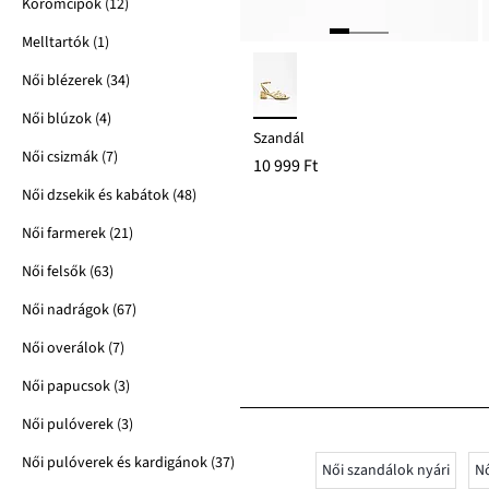
Körömcipők (12)
Melltartók (1)
Női blézerek (34)
Női blúzok (4)
Szandál
Női csizmák (7)
10 999 Ft
Női dzsekik és kabátok (48)
Női farmerek (21)
Női felsők (63)
Női nadrágok (67)
Női overálok (7)
Női papucsok (3)
Női pulóverek (3)
Női pulóverek és kardigánok (37)
Női szandálok nyári
Nő