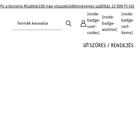
0% a bonprix Klubbal
100 nap visszaküldés
Ingyenes szállítás 15 999 Ft-tól
[node-
[node-
[node-
badge-
badge-
Termék keresése
badge-
user-
cart-
wishlist]
codes]
items]
SZŰRÉS / RENDEZÉS