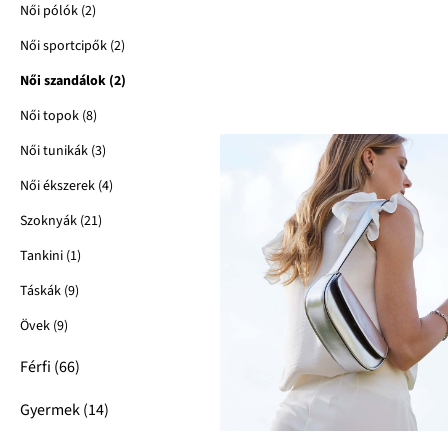
Női pólók (2)
Női sportcipők (2)
Női szandálok (2)
Női topok (8)
Női tunikák (3)
Női ékszerek (4)
Szoknyák (21)
Tankini (1)
Táskák (9)
Övek (9)
Férfi (66)
Gyermek (14)