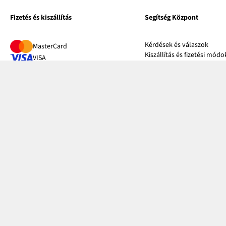
Fizetés és kiszállítás
Segítség Központ
Kérdések és válaszok
MasterCard
Kiszállítás és fizetési módo
VISA
Visszáruzás és panaszok
Google pay
Mérettáblázatok
Apple pay
Bonprix Klub
Magyar Posta
Online katalógus
Utánvétes fizetés
Influencers
Kapcsolat