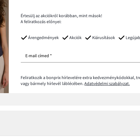
Értesülj az akciókról korábban, mint mások!
A feliratkozás előnyei:
Árengedmények
Akciók
Kiárusítások
Legúja
E-mail címed *
Feliratkozik a bonprix hírlevelére extra kedvezménykódokkal, t
vagy bármely hírlevél láblécében.
Adatvédelmi szabályzat.