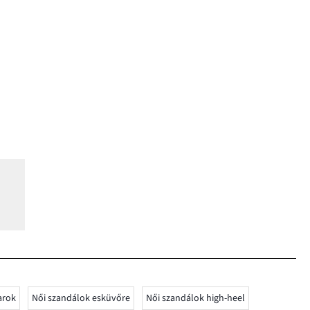
arok
Női szandálok esküvőre
Női szandálok high-heel