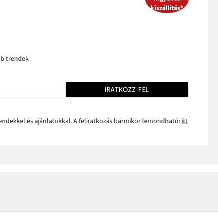
kiszállítás*
bb trendek
IRATKOZZ FEL
rendekkel és ajánlatokkal. A feliratkozás bármikor lemondható:
itt