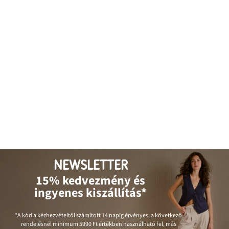
NEWSLETTER
15% kedvezmény és
ingyenes kiszállítás*
*A kód a kézhezvételtől számított 14 napig érvényes, a következő
rendelésnél minimum
5990 Ft
értékben használható fel, más