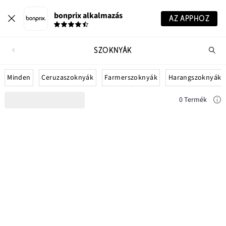
bonprix alkalmazás
AZ APPHOZ
SZOKNYÁK
Te
ker
Minden
Ceruzaszoknyák
Farmerszoknyák
Harangszoknyák
0 Termék