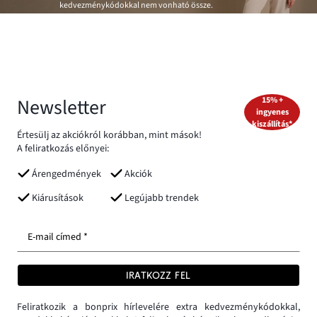
kedvezménykódokkal nem vonható össze.
Newsletter
15% +
ingyenes
kiszállítás*
Értesülj az akciókról korábban, mint mások!
A feliratkozás előnyei:
Árengedmények
Akciók
Kiárusítások
Legújabb trendek
E-mail címed *
IRATKOZZ FEL
Feliratkozik a bonprix hírlevelére extra kedvezménykódokkal,