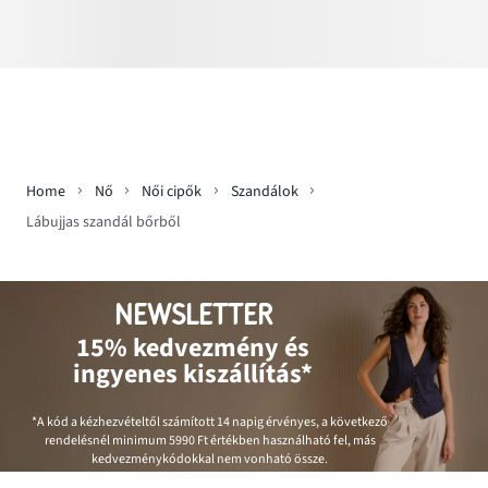
Home
Nő
Női cipők
Szandálok
Lábujjas szandál bőrből
NEWSLETTER
15% kedvezmény és
ingyenes kiszállítás*
*A kód a kézhezvételtől számított 14 napig érvényes, a következő
rendelésnél minimum
5990 Ft
értékben használható fel, más
kedvezménykódokkal nem vonható össze.