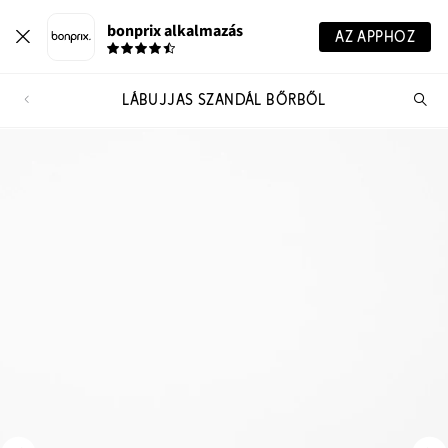
bonprix alkalmazás
AZ APPHOZ
LÁBUJJAS SZANDÁL BŐRBŐL
Te
ker