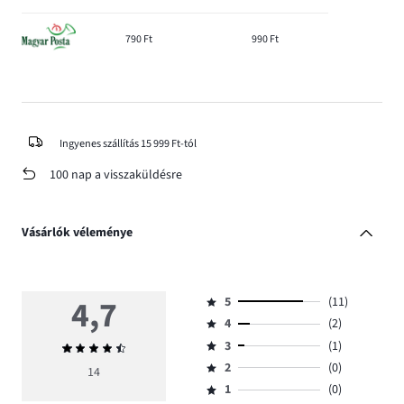
790 Ft
990 Ft
Ingyenes szállítás 15 999 Ft-tól
100 nap a visszaküldésre
Vásárlók véleménye
4,7
5
(11)
Osztályzat
4
(2)
5,
Osztályzat
szavazatok
3
(1)
Átlagos
4,
Osztályzat
száma
értékelés
szavazatok
2
(0)
3,
14
Osztályzat
11.
4,7
száma
szavazatok
1
(0)
2,
Osztályzat
2.