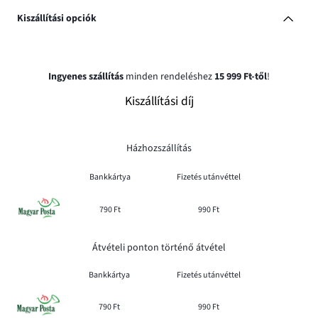
Kiszállítási opciók
Ingyenes szállítás
minden rendeléshez
15 999 Ft-től
!
Kiszállítási díj
Házhozszállítás
Bankkártya
Fizetés utánvéttel
790 Ft
990 Ft
Átvételi ponton történő átvétel
Bankkártya
Fizetés utánvéttel
790 Ft
990 Ft