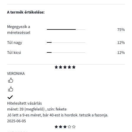
száma
szavazatok
1,
1.
száma
szavazatok
A termék értékelése:
0.
száma
0.
Megegyezik a
75%
méretezéssel
Túl nagy
12%
Túl kicsi
12%
Osztályzat
5
VERONIKA
Hitelesített vásárlás
méret: 39
(megfelelő)
,
szín: fekete
Jó lett a 9-es méret, bár 40-est is hordok. tetszik a fazonja.
2025-06-05
Osztályzat