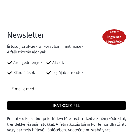
Newsletter
15% +
ingyenes
kiszállítás*
Értesülj az akciókról korábban, mint mások!
A feliratkozás előnyei:
Árengedmények
Akciók
Kiárusítások
Legújabb trendek
E-mail címed *
IRATKOZZ FEL
Feliratkozik a bonprix hírlevelére extra kedvezménykódokkal,
trendekkel és ajánlatokkal. A feliratkozás bármikor lemondható:
itt
vagy bármely hírlevél láblécében.
Adatvédelmi szabályzat.