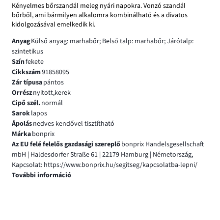
Kényelmes bőrszandál meleg nyári napokra. Vonzó szandál
bőrből, ami bármilyen alkalomra kombinálható és a divatos
kidolgozásával emelkedik ki.
Anyag
Külső anyag: marhabőr; Belső talp: marhabőr; Járótalp:
szintetikus
Szín
fekete
Cikkszám
91858095
Zár típusa
pántos
Orrész
nyitott,kerek
Cipő szél.
normál
Sarok
lapos
Ápolás
nedves kendővel tisztítható
Márka
bonprix
Az EU felé felelős gazdasági szereplő
bonprix Handelsgesellschaft
mbH | Haldesdorfer Straße 61 | 22179 Hamburg | Németország,
Kapcsolat: https://www.bonprix.hu/segitseg/kapcsolatba-lepni/
További információ