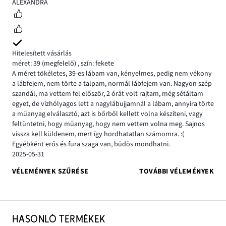
3
ALEXANDRA
Hitelesített vásárlás
méret: 39
(megfelelő)
,
szín: fekete
A méret tökéletes, 39-es lábam van, kényelmes, pedig nem vékony
a lábfejem, nem törte a talpam, normál lábfejem van. Nagyon szép
szandál, ma vettem fel először, 2 órát volt rajtam, még sétáltam
egyet, de vízhólyagos lett a nagylábujjamnál a lábam, annyira törte
a műanyag elválasztó, azt is bőrből kellett volna készíteni, vagy
feltüntetni, hogy műanyag, hogy nem vettem volna meg. Sajnos
vissza kell küldenem, mert így hordhatatlan számomra. :(
Egyébként erős és fura szaga van, büdös mondhatni.
2025-05-31
VÉLEMÉNYEK SZŰRÉSE
TOVÁBBI VÉLEMÉNYEK
HASONLÓ TERMÉKEK