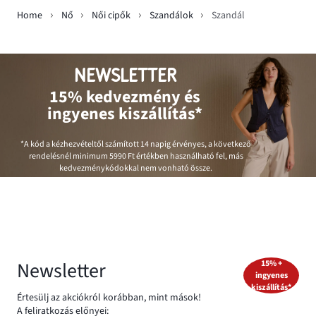
Home
Nő
Női cipők
Szandálok
Szandál
NEWSLETTER
15% kedvezmény és
ingyenes kiszállítás*
*A kód a kézhezvételtől számított 14 napig érvényes, a következő
rendelésnél minimum
5990 Ft
értékben használható fel, más
kedvezménykódokkal nem vonható össze.
Newsletter
15% +
ingyenes
kiszállítás*
Értesülj az akciókról korábban, mint mások!
A feliratkozás előnyei: