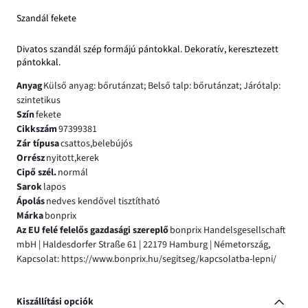
Szandál fekete
Divatos szandál szép formájú pántokkal. Dekoratív, keresztezett
pántokkal.
Anyag
Külső anyag: bőrutánzat; Belső talp: bőrutánzat; Járótalp:
szintetikus
Szín
fekete
Cikkszám
97399381
Zár típusa
csattos,belebújós
Orrész
nyitott,kerek
Cipő szél.
normál
Sarok
lapos
Ápolás
nedves kendővel tisztítható
Márka
bonprix
Az EU felé felelős gazdasági szereplő
bonprix Handelsgesellschaft
mbH | Haldesdorfer Straße 61 | 22179 Hamburg | Németország,
Kapcsolat: https://www.bonprix.hu/segitseg/kapcsolatba-lepni/
Kiszállítási opciók