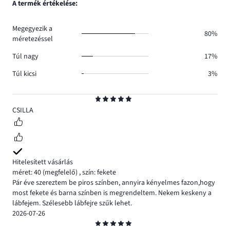
A termék értékelése:
1.
száma
1.
Megegyezik a
80%
méretezéssel
Túl nagy
17%
Túl kicsi
3%
Osztályzat
5
CSILLA
Hitelesített vásárlás
méret: 40
(megfelelő)
,
szín: fekete
Pár éve szereztem be piros színben, annyira kényelmes fazon,hogy
most fekete és barna színben is megrendeltem. Nekem keskeny a
lábfejem. Szélesebb lábfejre szűk lehet.
2026-07-26
Osztályzat