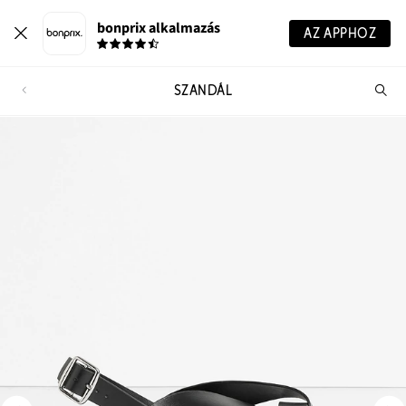
bonprix alkalmazás
AZ APPHOZ
SZANDÁL
Te
ker