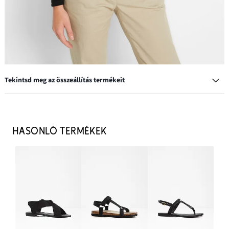
Tekintsd meg az összeállítás termékeit
Szandál
2699 Ft
HASONLÓ TERMÉKEK
HOZZÁADÁS A KOSÁRHOZ
Sztreccs chino nadrág
11 499 Ft
HOZZÁADÁS A KOSÁRHOZ
Kockás ingblúz tiszta pamutból