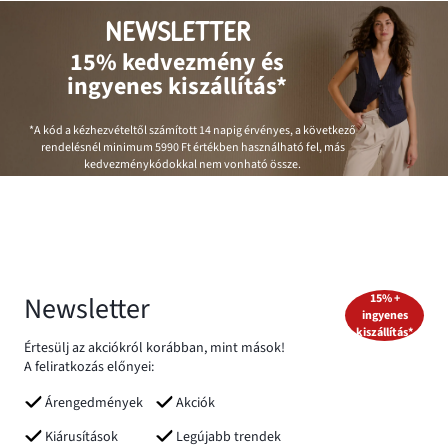
NEWSLETTER
15% kedvezmény és
ingyenes kiszállítás*
*A kód a kézhezvételtől számított 14 napig érvényes, a következő
rendelésnél minimum
5990 Ft
értékben használható fel, más
kedvezménykódokkal nem vonható össze.
Newsletter
15% +
ingyenes
kiszállítás*
Értesülj az akciókról korábban, mint mások!
A feliratkozás előnyei:
Árengedmények
Akciók
Kiárusítások
Legújabb trendek