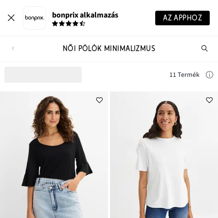
bonprix alkalmazás
AZ APPHOZ
NŐI PÓLÓK MINIMALIZMUS
Te
ker
11 Termék