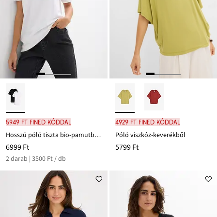
5949 Ft FINED kóddal
4929 Ft FINED kóddal
Hosszú póló tiszta bio-pamutból (2 db-os csomag)
Póló viszkóz-keverékből
6999 Ft
5799 Ft
2 darab | 3500 Ft / db