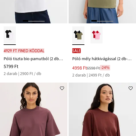
4929 Ft FINED kóddal
SALE
Póló tiszta bio-pamutból (2 db-os csomag)
Póló mély hátkivágással (2 db-os csomag)
5799 Ft
Új
4998 Ft
-24%
6598 Ft
Leárazva
ár
2 darab | 2900 Ft / db
2 darab | 2499 Ft / db
6598 Ft
Ft-
ról