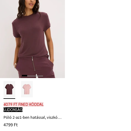
4079 Ft FINED kóddal
újdonság
Póló 2-az1-ben hatással, viszkóz-keverékből
4799 Ft