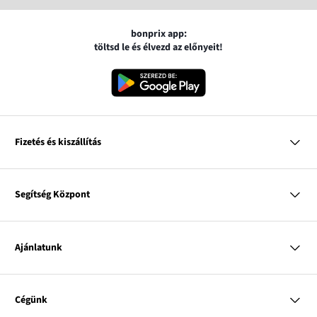
bonprix app:
töltsd le és élvezd az előnyeit!
Fizetés és kiszállítás
MasterCard
VISA
Segítség Központ
Google pay
Apple pay
Kérdések és válaszok
Magyar Posta
Kiszállítás és fizetési módok
Ajánlatunk
Visszáruzás és panaszok
Utánvétes fizetés
Mérettáblázatok
Nő
Bonprix Klub
Férfi
Online katalógus
Cégünk
Gyermek
Influencers