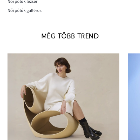
Női pólók lezser
Női pólók galléros
MÉG TÖBB TREND