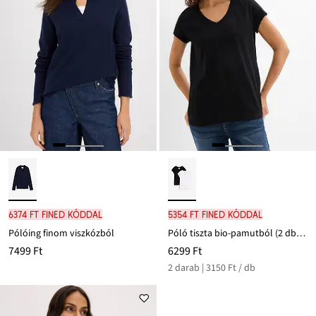
6374 Ft FINED kóddal
5354 Ft FINED kóddal
Pólóing finom viszkózból
Póló tiszta bio-pamutból (2 db-os csomag)
7499 Ft
6299 Ft
2 darab | 3150 Ft / db