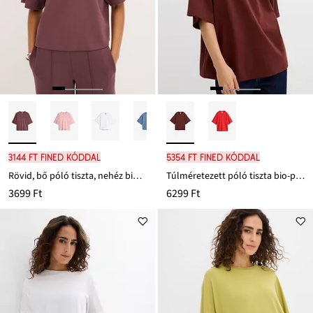
3144 Ft FINED kóddal
5354 Ft FINED kóddal
Rövid, bő póló tiszta, nehéz bio-pamutból
Túlméretezett póló tiszta bio-pamutból
3699 Ft
6299 Ft