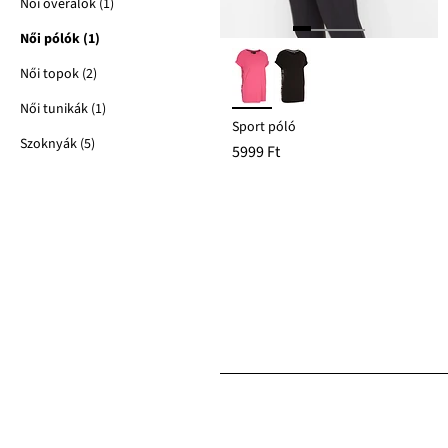
Női overálok (1)
Női pólók (1)
Női topok (2)
Női tunikák (1)
Sport póló
Szoknyák (5)
5999 Ft