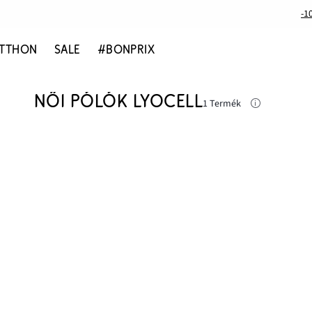
-1
TTHON
SALE
#BONPRIX
NŐI PÓLÓK LYOCELL
1 Termék