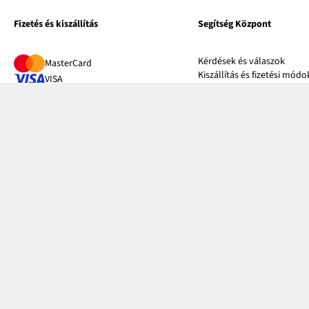
Fizetés és kiszállítás
Segítség Központ
Kérdések és válaszok
MasterCard
Kiszállítás és fizetési módo
VISA
Visszáruzás és panaszok
Google pay
Mérettáblázatok
Apple pay
Bonprix Klub
Magyar Posta
Online katalógus
Utánvétes fizetés
Influencers
Kapcsolat