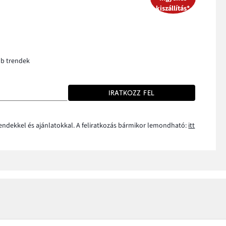
kiszállítás*
bb trendek
IRATKOZZ FEL
rendekkel és ajánlatokkal. A feliratkozás bármikor lemondható:
itt