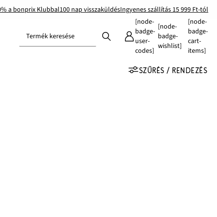
0% a bonprix Klubbal
100 nap visszaküldés
Ingyenes szállítás 15 999 Ft-tól
[node-
[node-
[node-
badge-
badge-
Termék keresése
badge-
user-
cart-
wishlist]
codes]
items]
SZŰRÉS / RENDEZÉS