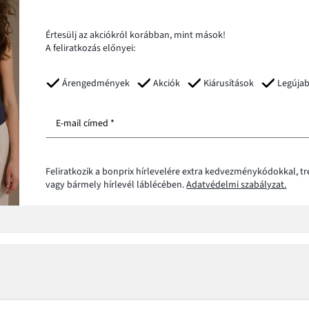
Értesülj az akciókról korábban, mint mások!
A feliratkozás előnyei:
Árengedmények
Akciók
Kiárusítások
Legúja
E-mail címed *
Feliratkozik a bonprix hírlevelére extra kedvezménykódokkal, t
vagy bármely hírlevél láblécében.
Adatvédelmi szabályzat.