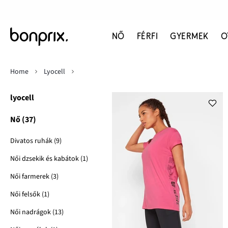
NŐ
FÉRFI
GYERMEK
O
Home
Lyocell
lyocell
Nő (37)
Divatos ruhák (9)
Női dzsekik és kabátok (1)
Női farmerek (3)
Női felsők (1)
Női nadrágok (13)