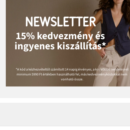
NEWSLETTER
15% kedvezmény és
ingyenes kiszállítás*
*A kód a kézhezvételtől számított 14 napig érvényes, a következő rendelésnél
minimum
5990 Ft
értékben használható fel, más kedvezménykódokkal nem
vonható össze.