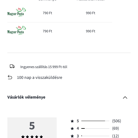
790 Ft
990 Ft
790 Ft
990 Ft
Ingyenes szállítás 15 999 Ft-tól
100 nap a visszaküldésre
Vásárlók véleménye
5
5
(506)
Osztályzat
4
(69)
5,
Osztályzat
szavazatok
3
(12)
Átlagos
4,