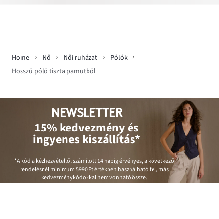
Home
Nő
Női ruházat
Pólók
Hosszú póló tiszta pamutból
NEWSLETTER
15% kedvezmény és
ingyenes kiszállítás*
*A kód a kézhezvételtől számított 14 napig érvényes, a következő
rendelésnél minimum
5990 Ft
értékben használható fel, más
kedvezménykódokkal nem vonható össze.