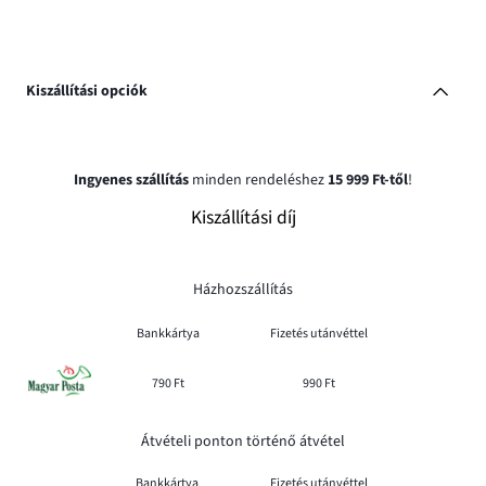
Kiszállítási opciók
Ingyenes szállítás
minden rendeléshez
15 999 Ft-től
!
Kiszállítási díj
Házhozszállítás
Bankkártya
Fizetés utánvéttel
790 Ft
990 Ft
Átvételi ponton történő átvétel
Bankkártya
Fizetés utánvéttel