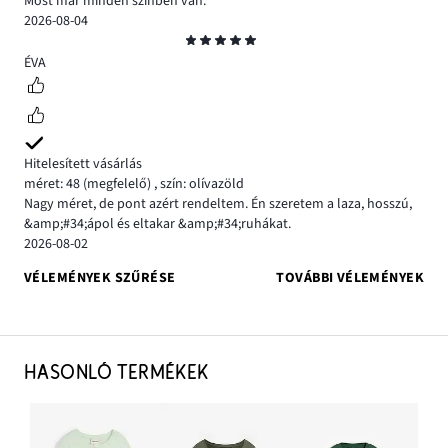
Most már minden színben van.
2026-08-04
Osztályzat
5
ÉVA
Hitelesített vásárlás
méret: 48
(megfelelő)
,
szín: olívazöld
Nagy méret, de pont azért rendeltem. Én szeretem a laza, hosszú,
&amp;#34;ápol és eltakar &amp;#34;ruhákat.
2026-08-02
VÉLEMÉNYEK SZŰRÉSE
TOVÁBBI VÉLEMÉNYEK
HASONLÓ TERMÉKEK