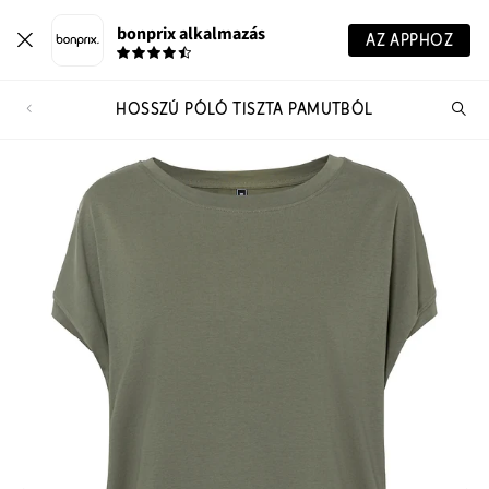
bonprix alkalmazás
AZ APPHOZ
HOSSZÚ PÓLÓ TISZTA PAMUTBÓL
Te
ker