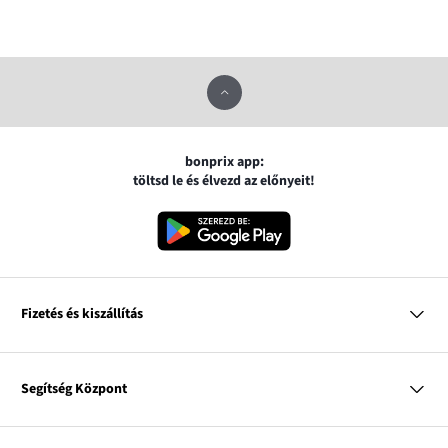
bonprix app:
töltsd le és élvezd az előnyeit!
Fizetés és kiszállítás
MasterCard
VISA
Segítség Központ
Google pay
Apple pay
Kérdések és válaszok