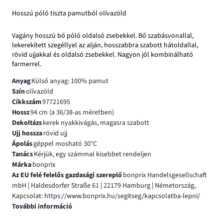
Hosszú póló tiszta pamutból olívazöld
Vagány hosszú bő póló oldalsó zsebekkel. Bő szabásvonallal,
lekerekített szegéllyel az alján, hosszabbra szabott hátoldallal,
rövid ujjakkal és oldalsó zsebekkel. Nagyon jól kombinálható
farmerrel.
Anyag
Külső anyag: 100% pamut
Szín
olívazöld
Cikkszám
97721695
Hossz
94 cm (a 36/38-as méretben)
Dekoltázs
kerek nyakkivágás, magasra szabott
Ujj hossza
rövid ujj
Ápolás
géppel mosható 30°C
Tanács
Kérjük, egy számmal kisebbet rendeljen
Márka
bonprix
Az EU felé felelős gazdasági szereplő
bonprix Handelsgesellschaft
mbH | Haldesdorfer Straße 61 | 22179 Hamburg | Németország,
Kapcsolat: https://www.bonprix.hu/segitseg/kapcsolatba-lepni/
További információ