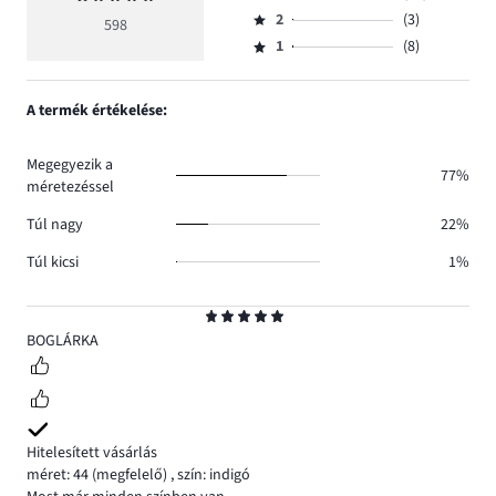
Osztályzat
száma
értékelés
szavazatok
2
(3)
3,
598
Osztályzat
506.
5
száma
szavazatok
1
(8)
2,
Osztályzat
69.
száma
szavazatok
1,
12.
száma
szavazatok
A termék értékelése:
3.
száma
8.
Megegyezik a
77%
méretezéssel
Túl nagy
22%
Túl kicsi
1%
Osztályzat
5
BOGLÁRKA
Hitelesített vásárlás
méret: 44
(megfelelő)
,
szín: indigó