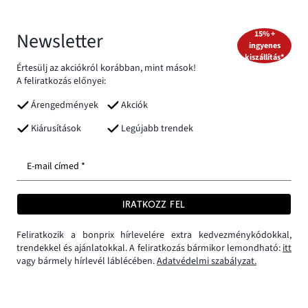
Newsletter
15% +
ingyenes
kiszállítás*
Értesülj az akciókról korábban, mint mások!
A feliratkozás előnyei:
Árengedmények
Akciók
Kiárusítások
Legújabb trendek
E-mail címed *
IRATKOZZ FEL
Feliratkozik a bonprix hírlevelére extra kedvezménykódokkal,
trendekkel és ajánlatokkal. A feliratkozás bármikor lemondható:
itt
vagy bármely hírlevél láblécében.
Adatvédelmi szabályzat.