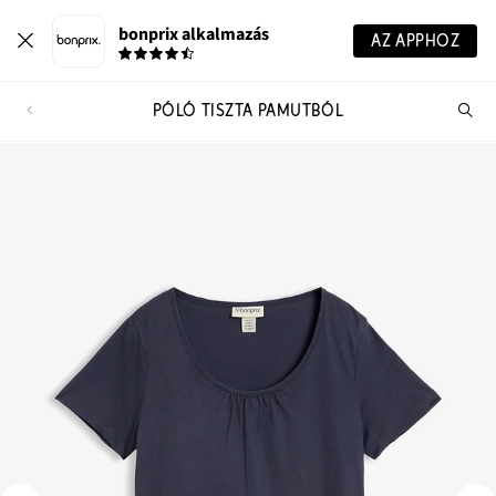
bonprix alkalmazás
AZ APPHOZ
PÓLÓ TISZTA PAMUTBÓL
Te
ker