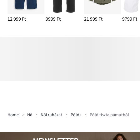
12 999 Ft
9999 Ft
21 999 Ft
9799 Ft
Home
Nő
Női ruházat
Pólók
Póló tiszta pamutból