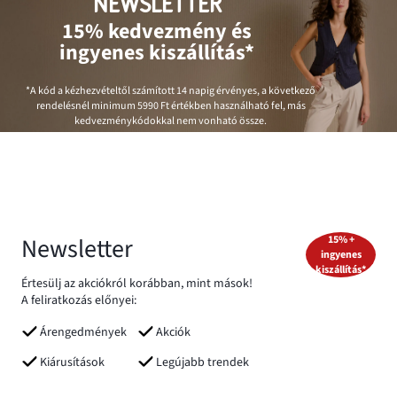
NEWSLETTER
15% kedvezmény és
ingyenes kiszállítás*
*A kód a kézhezvételtől számított 14 napig érvényes, a következő
rendelésnél minimum
5990 Ft
értékben használható fel, más
kedvezménykódokkal nem vonható össze.
Newsletter
15% +
ingyenes
kiszállítás*
Értesülj az akciókról korábban, mint mások!
A feliratkozás előnyei:
Árengedmények
Akciók
Kiárusítások
Legújabb trendek