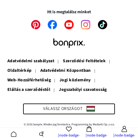
ablakban
meg
nyílik
nyílik
meg
Itt is megtalálsz minket
meg
A
A
A
A
A
link
link
link
link
link
új
új
új
új
új
ablakban
ablakban
ablakban
ablakban
ablakban
nyílik
nyílik
nyílik
nyílik
nyílik
meg
meg
meg
meg
meg
Adatvédelmi szabályzat
Szerződési Feltételek
Oldaltérkép
Adatvédelmi Központban
Web-Hozzáférhetőség
Jogi közlemény
Elállás a szerződéstől
Jogszabályi szavatosság
A
link
új
ablakban
VÁLASSZ ORSZÁGOT
nyílik
meg
© 2026 bonprix. Minden jog fenntartva. Programming by Media4U Sp. z o.o.
[node-badge-
[node-badge-
[node-badge-