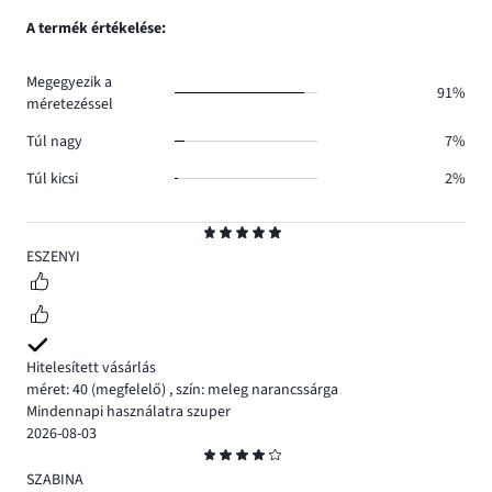
9.
száma
szavazatok
A termék értékelése:
1.
száma
3.
Megegyezik a
91%
méretezéssel
Túl nagy
7%
Túl kicsi
2%
Osztályzat
5
ESZENYI
Hitelesített vásárlás
méret: 40
(megfelelő)
,
szín: meleg narancssárga
Mindennapi használatra szuper
2026-08-03
Osztályzat
4
SZABINA