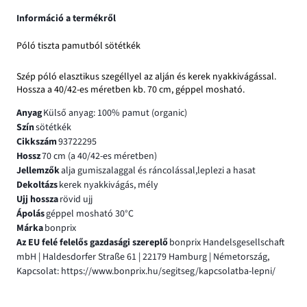
Információ a termékről
Póló tiszta pamutból sötétkék
Szép póló elasztikus szegéllyel az alján és kerek nyakkivágással.
Hossza a 40/42-es méretben kb. 70 cm, géppel mosható.
Anyag
Külső anyag: 100% pamut (organic)
Szín
sötétkék
Cikkszám
93722295
Hossz
70 cm (a 40/42-es méretben)
Jellemzők
alja gumiszalaggal és ráncolással,leplezi a hasat
Dekoltázs
kerek nyakkivágás, mély
Ujj hossza
rövid ujj
Ápolás
géppel mosható 30°C
Márka
bonprix
Az EU felé felelős gazdasági szereplő
bonprix Handelsgesellschaft
mbH | Haldesdorfer Straße 61 | 22179 Hamburg | Németország,
Kapcsolat: https://www.bonprix.hu/segitseg/kapcsolatba-lepni/