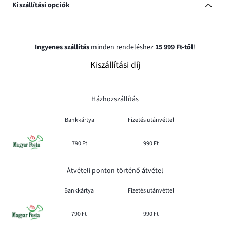
Kiszállítási opciók
Ingyenes szállítás
minden rendeléshez
15 999 Ft-től
!
Kiszállítási díj
Házhozszállítás
Bankkártya
Fizetés utánvéttel
790 Ft
990 Ft
Átvételi ponton történő átvétel
Bankkártya
Fizetés utánvéttel
790 Ft
990 Ft