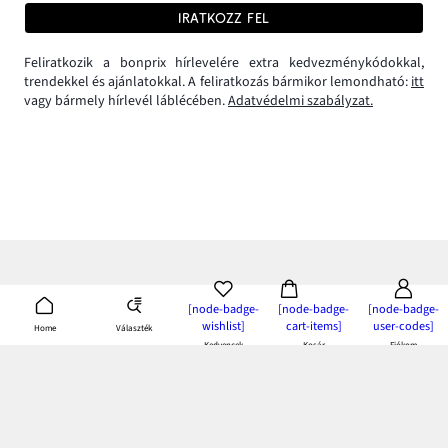
IRATKOZZ FEL
Feliratkozik a bonprix hírlevelére extra kedvezménykódokkal,
trendekkel és ajánlatokkal. A feliratkozás bármikor lemondható:
itt
vagy bármely hírlevél láblécében.
Adatvédelmi szabályzat.
[node-badge-
[node-badge-
[node-badge-
wishlist]
cart-items]
user-codes]
Választék
Home
Kedvencek
Kosár
Fiókom
bonprix app:
töltsd le és élvezd az előnyeit!