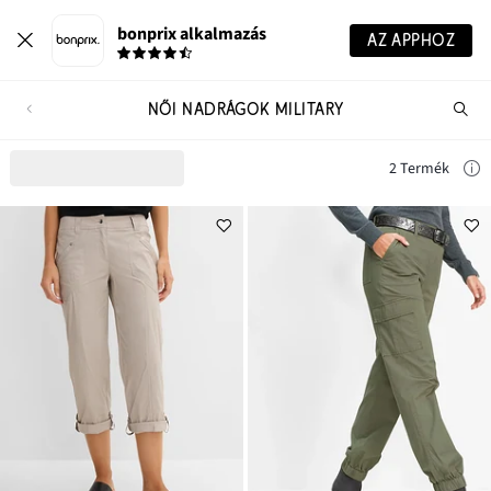
bonprix alkalmazás
AZ APPHOZ
NŐI NADRÁGOK MILITARY
Te
ker
2 Termék