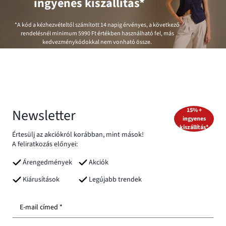
ingyenes kiszállítás*
*A kód a kézhezvételtől számított 14 napig érvényes, a következő
rendelésnél minimum
5990 Ft
értékben használható fel, más
kedvezménykódokkal nem vonható össze.
Newsletter
15% +
ingyenes
kiszállítás*
Értesülj az akciókról korábban, mint mások!
A feliratkozás előnyei:
Árengedmények
Akciók
Kiárusítások
Legújabb trendek
E-mail címed *