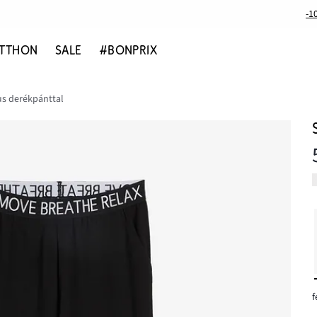
-1
TTHON
SALE
#BONPRIX
us derékpánttal
f