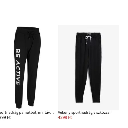
Sportnadrág pamutból, mintával, Losse Fit
Vékony sportnadrág viszkózzal
299 Ft
4299 Ft