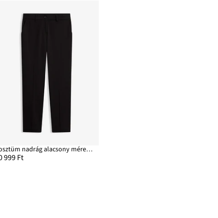
Kosztüm nadrág alacsony méretekben
0 999 Ft