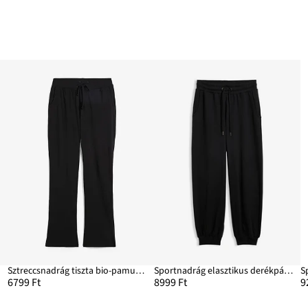
Sztreccsnadrág tiszta bio-pamuttal
Sportnadrág elasztikus derékpánttal
6799 Ft
8999 Ft
9