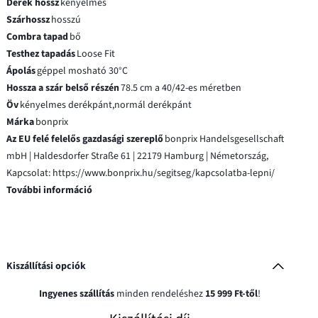
Derék hossz
kényelmes
Szárhossz
hosszú
Combra tapad
bő
Testhez tapadás
Loose Fit
Ápolás
géppel mosható 30°C
Hossza a szár belső részén
78.5 cm a 40/42-es méretben
Öv
kényelmes derékpánt,normál derékpánt
Márka
bonprix
Az EU felé felelős gazdasági szereplő
bonprix Handelsgesellschaft
mbH | Haldesdorfer Straße 61 | 22179 Hamburg | Németország,
Kapcsolat: https://www.bonprix.hu/segitseg/kapcsolatba-lepni/
További információ
Kiszállítási opciók
Ingyenes szállítás
minden rendeléshez
15 999 Ft-től
!