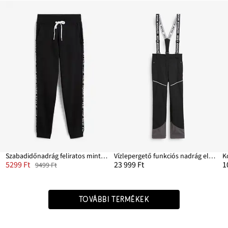
ad
Szabadidőnadrág feliratos mintával
Vízlepergető funkciós nadrág elasztikus Softshell anyagból
5299 Ft
23 999 Ft
1
9499 Ft
TOVÁBBI TERMÉKEK