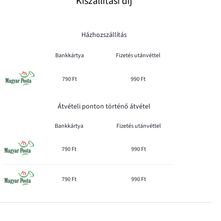
Kiszállítási díj
Házhozszállítás
Bankkártya
Fizetés utánvéttel
790 Ft
990 Ft
Átvételi ponton történő átvétel
Bankkártya
Fizetés utánvéttel
790 Ft
990 Ft
790 Ft
990 Ft