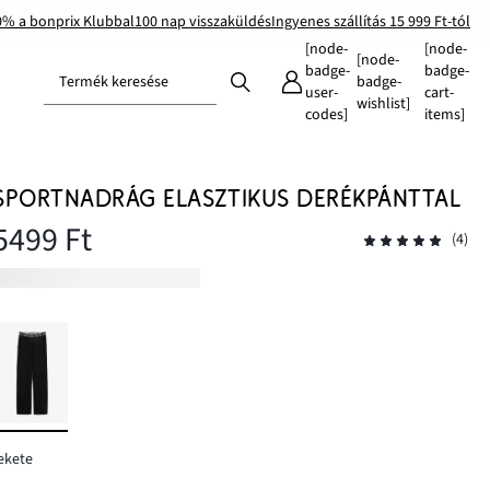
0% a bonprix Klubbal
100 nap visszaküldés
Ingyenes szállítás 15 999 Ft-tól
[node-
[node-
[node-
badge-
badge-
Termék keresése
badge-
user-
cart-
wishlist]
codes]
items]
SPORTNADRÁG ELASZTIKUS DERÉKPÁNTTAL
5499 Ft
(4)
ekete