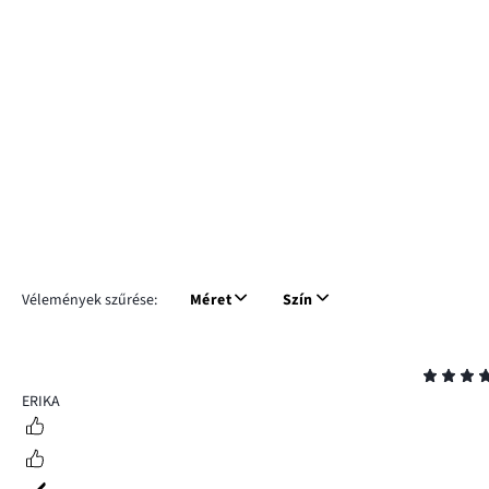
Vélemények szűrése:
Méret
Szín
Osztályzat
5
ERIKA