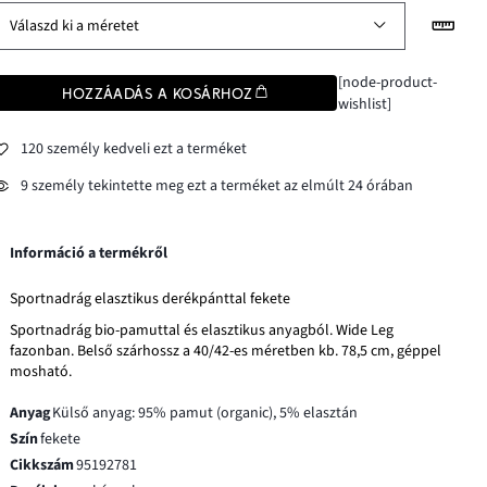
Válaszd ki a méretet
[node-product-
HOZZÁADÁS A KOSÁRHOZ
wishlist]
120 személy kedveli ezt a terméket
9 személy tekintette meg ezt a terméket az elmúlt 24 órában
Információ a termékről
Sportnadrág elasztikus derékpánttal fekete
Sportnadrág bio-pamuttal és elasztikus anyagból. Wide Leg
fazonban. Belső szárhossz a 40/42-es méretben kb. 78,5 cm, géppel
mosható.
Anyag
Külső anyag: 95% pamut (organic), 5% elasztán
Szín
fekete
Cikkszám
95192781