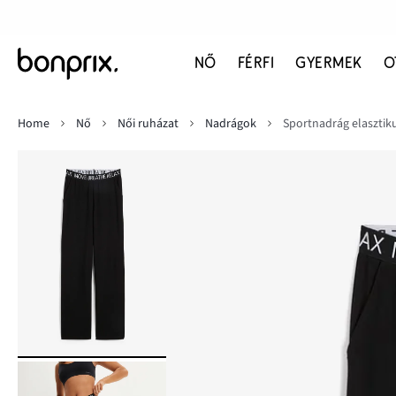
NŐ
FÉRFI
GYERMEK
O
Home
Nő
Női ruházat
Nadrágok
Sportnadrág elasztik