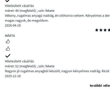
Hitelesített vásárlás
méret: 40
(megfelelő)
,
szín: fekete
Vékony, rugalmas anyagú nadrág, én otthonra vettem. Kényelmes a de
magas vagyok, de megoldom.
2026-04-19
Osztályzat
5
MÁRTA
Hitelesített vásárlás
méret: 52
(megfelelő)
,
szín: fekete
Nagyon jó rugalmas anyagból készült, nagyon kényelmes nadrág. Kicsit
2025-12-18
további vél