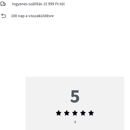
Ingyenes szállítás 15 999 Ft-tól
100 nap a visszaküldésre
5
Átlagos
értékelés
4
5