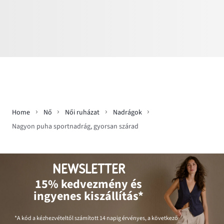
Home
Nő
Női ruházat
Nadrágok
Nagyon puha sportnadrág, gyorsan szárad
NEWSLETTER
15% kedvezmény és
ingyenes kiszállítás*
*A kód a kézhezvételtől számított 14 napig érvényes, a következő