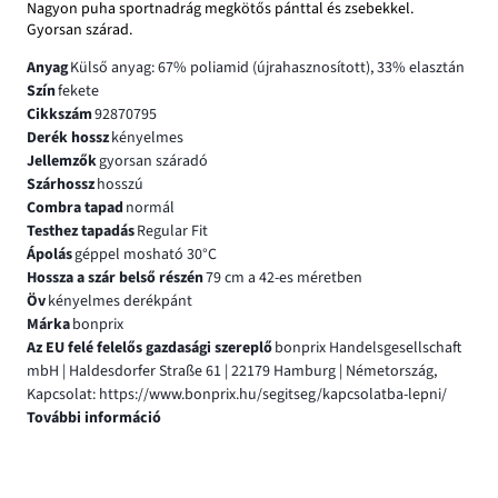
Nagyon puha sportnadrág megkötős pánttal és zsebekkel.
Gyorsan szárad.
Anyag
Külső anyag: 67% poliamid (újrahasznosított), 33% elasztán
Szín
fekete
Cikkszám
92870795
Derék hossz
kényelmes
Jellemzők
gyorsan száradó
Szárhossz
hosszú
Combra tapad
normál
Testhez tapadás
Regular Fit
Ápolás
géppel mosható 30°C
Hossza a szár belső részén
79 cm a 42-es méretben
Öv
kényelmes derékpánt
Márka
bonprix
Az EU felé felelős gazdasági szereplő
bonprix Handelsgesellschaft
mbH | Haldesdorfer Straße 61 | 22179 Hamburg | Németország,
Kapcsolat: https://www.bonprix.hu/segitseg/kapcsolatba-lepni/
További információ