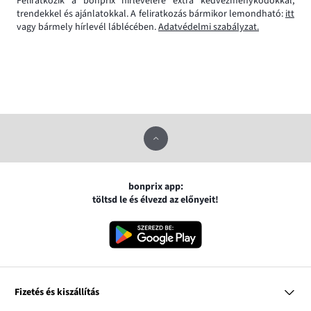
Feliratkozik a bonprix hírlevelére extra kedvezménykódokkal,
trendekkel és ajánlatokkal. A feliratkozás bármikor lemondható:
itt
vagy bármely hírlevél láblécében.
Adatvédelmi szabályzat.
bonprix app:
töltsd le és élvezd az előnyeit!
Fizetés és kiszállítás