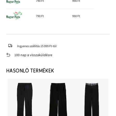
790 Ft
990 Ft
790 Ft
990 Ft
Ingyenes szállítás 15 999 Ft-tól
100 nap a visszaküldésre
HASONLÓ TERMÉKEK