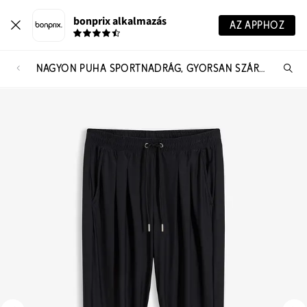
bonprix alkalmazás
AZ APPHOZ
NAGYON PUHA SPORTNADRÁG, GYORSAN SZÁRAD
Te
ker