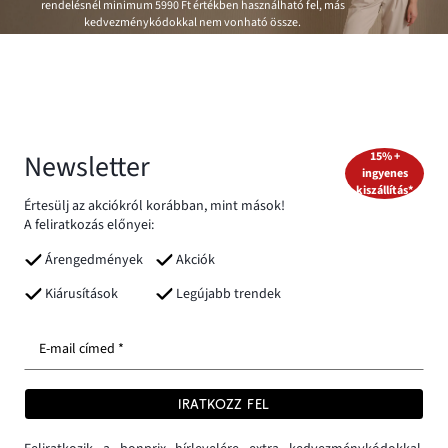
rendelésnél minimum
5990 Ft
értékben használható fel, más
kedvezménykódokkal nem vonható össze.
Newsletter
15% +
ingyenes
kiszállítás*
Értesülj az akciókról korábban, mint mások!
A feliratkozás előnyei:
Árengedmények
Akciók
Kiárusítások
Legújabb trendek
E-mail címed *
IRATKOZZ FEL