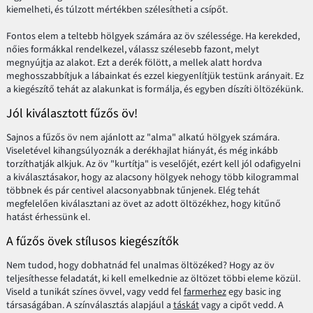
kiemelheti, és túlzott mértékben szélesítheti a csípőt.
Fontos elem a teltebb hölgyek számára az öv szélessége. Ha kerekded,
nőies formákkal rendelkezel, válassz szélesebb fazont, melyt
megnyújtja az alakot. Ezt a derék fölött, a mellek alatt hordva
meghosszabbítjuk a lábainkat és ezzel kiegyenlítjük testünk arányait. Ez
a kiegészítő tehát az alakunkat is formálja, és egyben díszíti öltözékünk.
Jól kiválasztott fűzős öv!
Sajnos a fűzős öv nem ajánlott az "alma" alkatú hölgyek számára.
Viseletével kihangsúlyoznák a derékhajlat hiányát, és még inkább
torzíthatják alkjuk. Az öv "kurtítja" is veselőjét, ezért kell jól odafigyelni
a kiválasztásakor, hogy az alacsony hölgyek nehogy több kilogrammal
többnek és pár centivel alacsonyabbnak tűnjenek. Elég tehát
megfelelően kiválasztani az övet az adott öltözékhez, hogy kitűnő
hatást érhessünk el.
A fűzős övek stílusos kiegészítők
Nem tudod, hogy dobhatnád fel unalmas öltözéked? Hogy az öv
teljesíthesse feladatát, ki kell emelkednie az öltözet többi eleme közül.
Viseld a tunikát színes övvel, vagy vedd fel
farmerhez
egy basic ing
társaságában. A színválasztás alapjául a
táskát
vagy a cipőt vedd. A