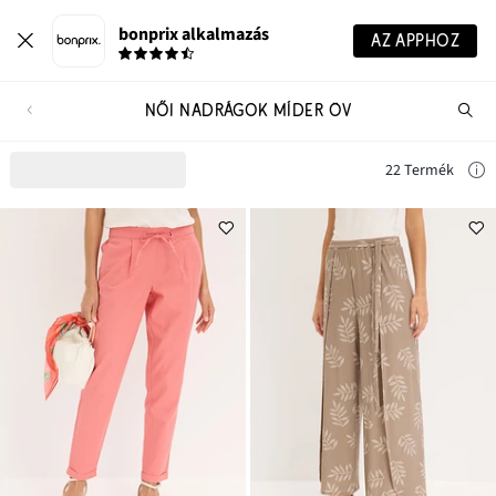
bonprix alkalmazás
AZ APPHOZ
NŐI NADRÁGOK MÍDER ÖV
Te
ker
22 Termék