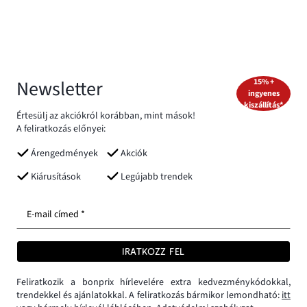
Newsletter
15% +
ingyenes
kiszállítás*
Értesülj az akciókról korábban, mint mások!
A feliratkozás előnyei:
Árengedmények
Akciók
Kiárusítások
Legújabb trendek
E-mail címed *
IRATKOZZ FEL
Feliratkozik a bonprix hírlevelére extra kedvezménykódokkal,
trendekkel és ajánlatokkal. A feliratkozás bármikor lemondható:
itt