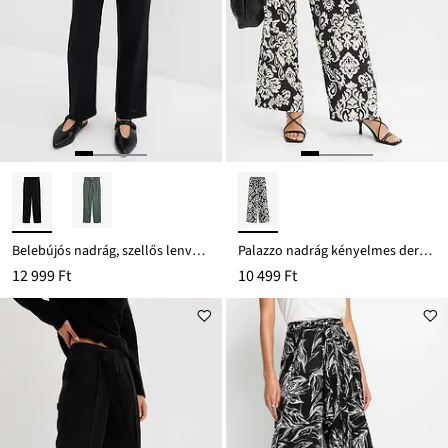
Belebújós nadrág, szellős lenvászon/viszkóz-keverékből
Palazzo nadrág kényelmes derékpánttal
12 999 Ft
10 499 Ft