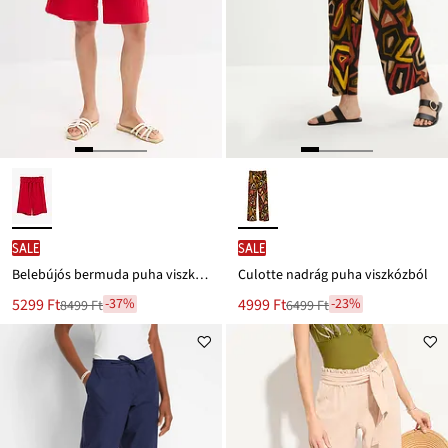
SALE
SALE
Belebújós bermuda puha viszkóz-keverékből
Culotte nadrág puha viszkózból
Új
Új
5299 Ft
4999 Ft
-37%
-23%
8499 Ft
6499 Ft
Leárazva
Leárazva
ár
ár
8499 Ft
6499 Ft
Ft-
Ft-
ról
ról