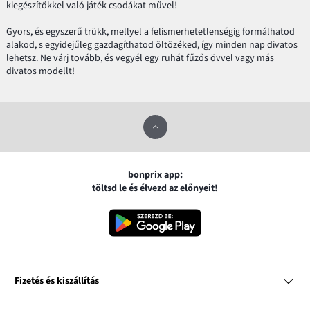
kiegészítőkkel való játék csodákat művel!
Gyors, és egyszerű trükk, mellyel a felismerhetetlenségig formálhatod
alakod, s egyidejűleg gazdagíthatod öltözéked, így minden nap divatos
lehetsz. Ne várj tovább, és vegyél egy
ruhát fűzős övvel
vagy más
divatos modellt!
bonprix app:
töltsd le és élvezd az előnyeit!
Fizetés és kiszállítás