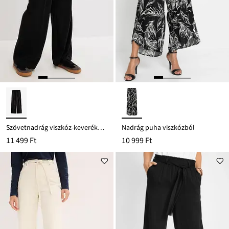
Szövetnadrág viszkóz-keverékből
Nadrág puha viszkózból
11 499 Ft
10 999 Ft