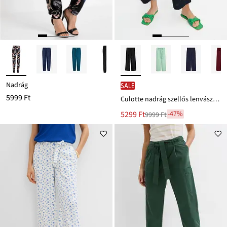
Nadrág
SALE
5999 Ft
Culotte nadrág szellős lenvászon keverékből
Új
5299 Ft
-47%
9999 Ft
Leárazva
ár
9999 Ft
Ft-
ról