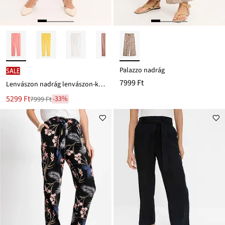
Palazzo nadrág
SALE
7999 Ft
Lenvászon nadrág lenvászon-keverékből
Új
5299 Ft
-33%
7999 Ft
Leárazva
ár
7999 Ft
Ft-
ról