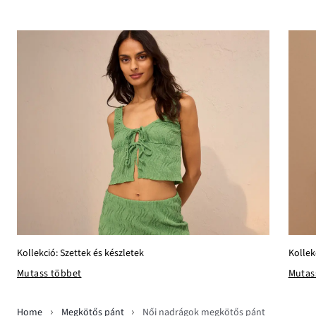
Kollekció: Szettek és készletek
Kolle
Mutass többet
Mutas
Home
Megkötős pánt
Női nadrágok megkötős pánt