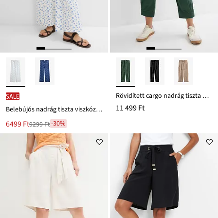
Rövidített cargo nadrág tiszta pamutból
SALE
11 499 Ft
Belebújós nadrág tiszta viszkózból
Új
6499 Ft
-30%
9299 Ft
Leárazva
ár
9299 Ft
Ft-
ról