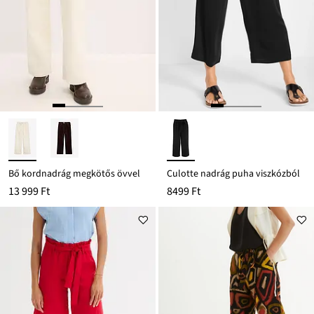
Bő kordnadrág megkötős övvel
Culotte nadrág puha viszkózból
13 999 Ft
8499 Ft