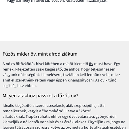
vagy bármely hírlevél láblécében.
Adatvédelmi szabályzat.
Fűzős míder öv, mint afrodiziákum
A nőies öltözködés hívei körében a csípőt kiemelő
öv
must have. Egy
remek, kifejezetten szexi kiegészítő, de ahhoz, hogy teljesülhessen
vágyunk nőiességünk kiemelésére, tisztában kell lennünk vele, mi az
amit el szeretnénk rejteni vagy éppen kihangsúlyozni. Az öv kitűnő
segítség lesz ebben.
Milyen alakhoz passzol a fűzős öv?
Ideális kiegészítő a szerencséseknek, akik szép csípőhajlattal
rendelkeznek, vagyis a "homokóra" illetve a "körte"
alkatúaknak.
Trapéz ruhát
s ehhez egy övet választva, gyönyörűen
kiemeljük a női derék vonalait és az érzéki alakot. Figyeljünk rá, hogy ne
legyen túlságosan szorosra kötve az öv, mely a körte alkatúak esetében