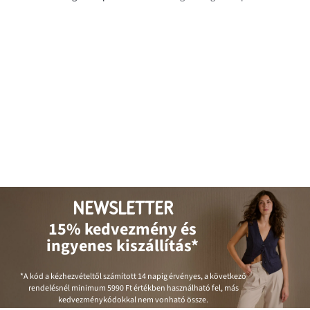
NEWSLETTER
15% kedvezmény és
ingyenes kiszállítás*
*A kód a kézhezvételtől számított 14 napig érvényes, a következő
rendelésnél minimum
5990 Ft
értékben használható fel, más
kedvezménykódokkal nem vonható össze.