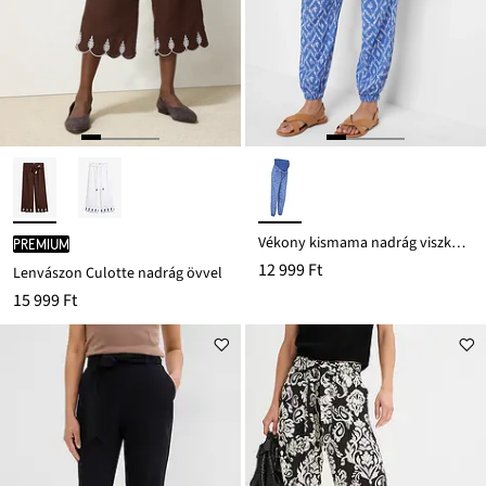
Vékony kismama nadrág viszkózból, Loose Fit
PREMIUM
12 999 Ft
Lenvászon Culotte nadrág övvel
15 999 Ft