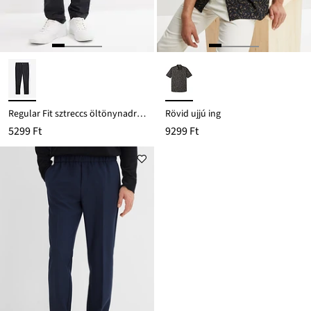
Regular Fit sztreccs öltönynadrág komfort derékpánttal, Tapered
Rövid ujjú ing
5299 Ft
9299 Ft