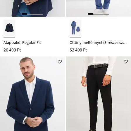
Alap zakó, Regular Fit
Öltöny mellénnyel (3-részes szett), Regular Fit
26 499 Ft
52 499 Ft