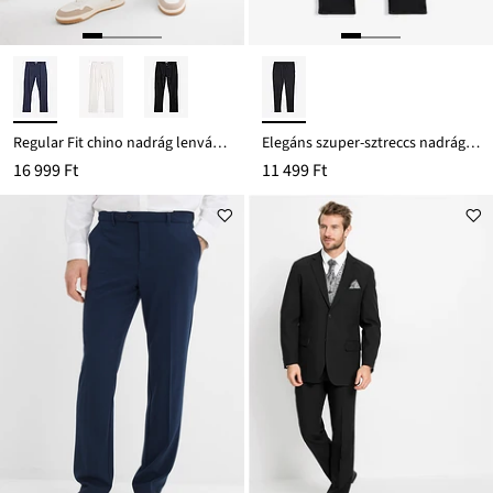
Regular Fit chino nadrág lenvászon-keverékből, Straight
Elegáns szuper-sztreccs nadrág kényelmes derékpánttal, Slim Fit
16 999 Ft
11 499 Ft