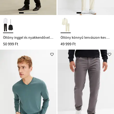
Öltöny inggel és nyakkendővel (4-részes szett), Regular Fit
Öltöny könnyű lenvászon-keverékből (2-részes szett), Regular Fit
50 999 Ft
49 999 Ft