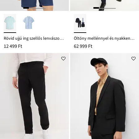
Rövid ujjú ing szellős lenvászon-keverékből
Öltöny mellénnyel és nyakkendővel (4-részes szett), Slim Fit
12 499 Ft
62 999 Ft