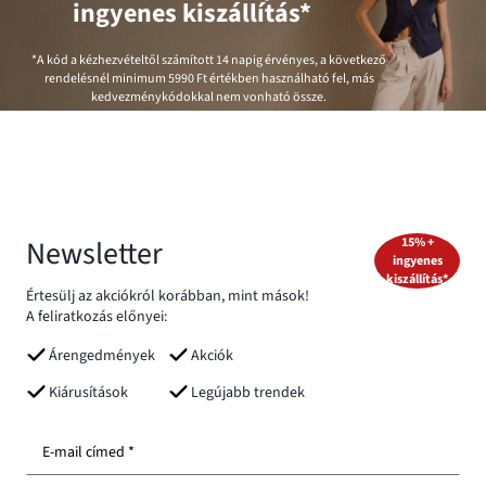
ingyenes kiszállítás*
*A kód a kézhezvételtől számított 14 napig érvényes, a következő
rendelésnél minimum
5990 Ft
értékben használható fel, más
kedvezménykódokkal nem vonható össze.
Newsletter
15% +
ingyenes
kiszállítás*
Értesülj az akciókról korábban, mint mások!
A feliratkozás előnyei:
Árengedmények
Akciók
Kiárusítások
Legújabb trendek
E-mail címed *