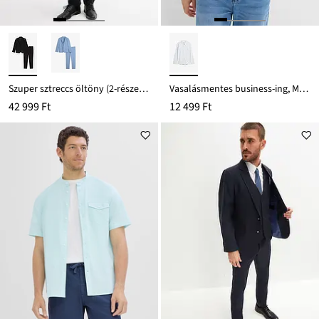
Szuper sztreccs öltöny (2-részes szett), Slim Fit
Vasalásmentes business-ing, Modern Fit
42 999 Ft
12 499 Ft