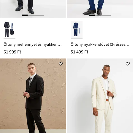
Öltöny mellénnyel és nyakkendővel (4-részes szett), Regular Fit
Öltöny nyakkendővel (3-részes szett), Slim Fit
61 999 Ft
51 499 Ft