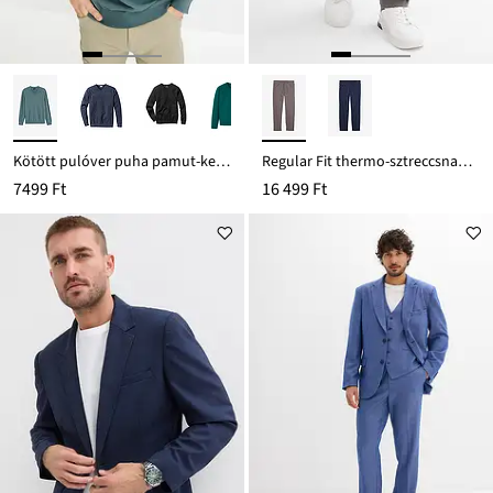
Kötött pulóver puha pamut-keverékből
Regular Fit thermo-sztreccsnadrág, puha flanel béléssel, Straight
7499 Ft
16 499 Ft