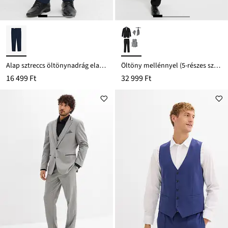
Alap sztreccs öltönynadrág elasztikus derékpánttal, Modern Fit
Öltöny mellénnyel (5-részes szett) Regular Fit
16 499 Ft
32 999 Ft