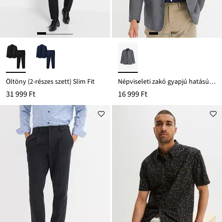
Öltöny (2-részes szett) Slim Fit
Népviseleti zakó gyapjú hatású anyagból
31 999 Ft
16 999 Ft