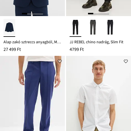
Alap zakó sztreccs anyagból, Modern Fit
JJ REBEL chino nadrág, Slim Fit
27 499 Ft
4799 Ft