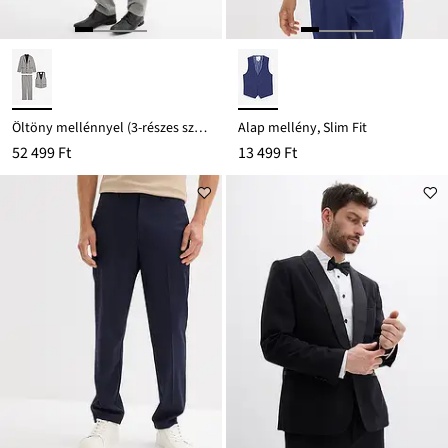
Öltöny mellénnyel (3-részes szett), Regular Fit
Alap mellény, Slim Fit
52 499 Ft
13 499 Ft