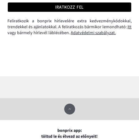
IRATKOZZ FEL
Feliratkozik a bonprix hírlevelére extra kedvezménykódokkal,
trendekkel és ajánlatokkal. A feliratkozás bármikor lemondható:
itt
vagy bármely hírlevél láblécében.
Adatvédelmi szabályzat.
bonprix app:
töltsd le és élvezd az előnyeit!