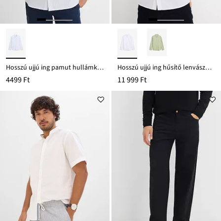
Hosszú ujjú ing pamut hullámkreppből, Regular Fit
Hosszú ujjú ing hűsítő lenvászon-keverékből, Modern Fit
4499 Ft
11 999 Ft