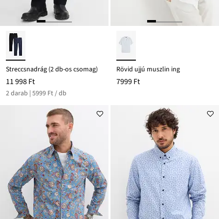
Streccsnadrág (2 db-os csomag)
Rövid ujjú muszlin ing
11 998 Ft
7999 Ft
2 darab | 5999 Ft / db