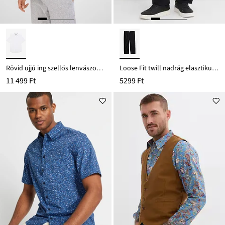
Rövid ujjú ing szellős lenvászon-keverékből
Loose Fit twill nadrág elasztikus derékpánttal, Straight
11 499 Ft
5299 Ft