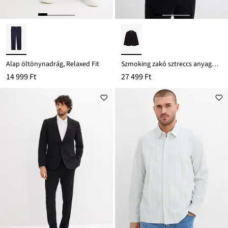
Alap öltönynadrág, Relaxed Fit
Szmoking zakó sztreccs anyagból, Slim Fit
14 999 Ft
27 499 Ft