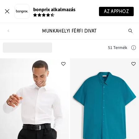
bonprix alkalmazás
AZ APPHOZ
MUNKAHELYI FÉRFI DIVAT
Te
ker
51 Termék