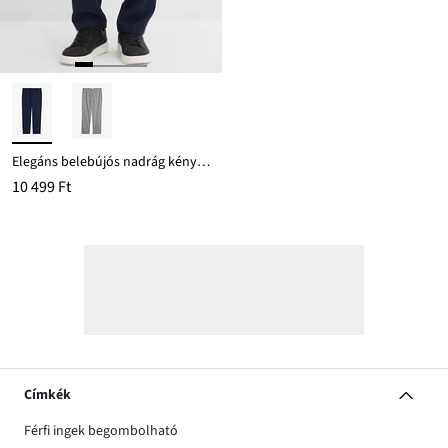
Elegáns belebújós nadrág kényelmes derékpánttal
10 499 Ft
Címkék
Férfi ingek begombolható