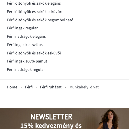
Férfi öltönyök és zakók elegáns
Férfi öltönyök és zakók esküvőre
Férfi öltönyök és zakók begombolható
Férfi ingek regular
Férfi nadrágok elegáns
Férfi ingek klasszikus
Férfi öltönyök és zakók esküvői
Férfi ingek 100% pamut
Férfi nadrágok regular
Home
Férfi
Férfi ruházat
Munkahelyi divat
NEWSLETTER
15% kedvezmény és