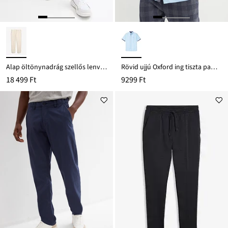
Alap öltönynadrág szellős lenvászon keverékből, Regular Fit
Rövid ujjú Oxford ing tiszta pamutból
18 499 Ft
9299 Ft