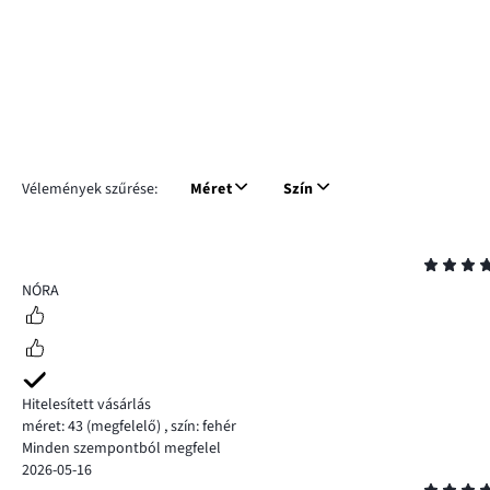
Vélemények szűrése:
Méret
Szín
Osztályzat
5
NÓRA
Hitelesített vásárlás
méret: 43
(megfelelő)
,
szín: fehér
Minden szempontból megfelel
2026-05-16