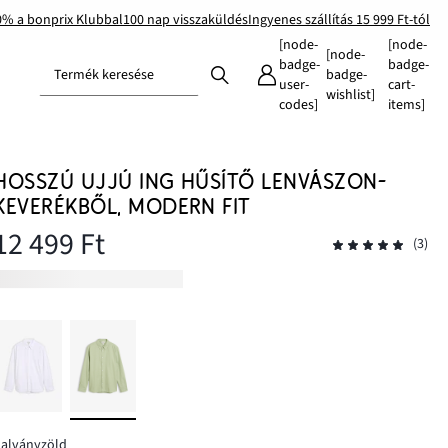
0% a bonprix Klubbal
100 nap visszaküldés
Ingyenes szállítás 15 999 Ft-tól
[node-
[node-
[node-
badge-
badge-
Termék keresése
badge-
user-
cart-
wishlist]
codes]
items]
HOSSZÚ UJJÚ ING HŰSÍTŐ LENVÁSZON-
KEVERÉKBŐL, MODERN FIT
12 499 Ft
(3)
halványzöld