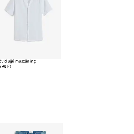
övid ujjú muszlin ing
999 Ft