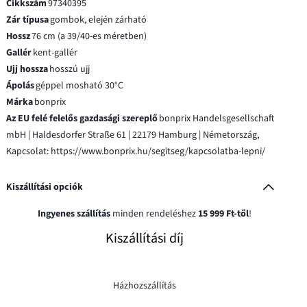
Cikkszám
97340395
Zár típusa
gombok, elején zárható
Hossz
76 cm (a 39/40-es méretben)
Gallér
kent-gallér
Ujj hossza
hosszú ujj
Ápolás
géppel mosható 30°C
Márka
bonprix
Az EU felé felelős gazdasági szereplő
bonprix Handelsgesellschaft
mbH | Haldesdorfer Straße 61 | 22179 Hamburg | Németország,
Kapcsolat: https://www.bonprix.hu/segitseg/kapcsolatba-lepni/
Kiszállítási opciók
Ingyenes szállítás
minden rendeléshez
15 999 Ft-től
!
Kiszállítási díj
Házhozszállítás