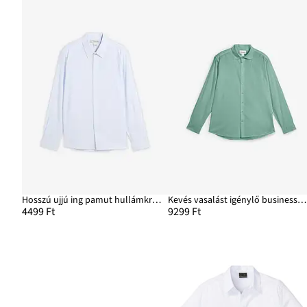
Hosszú ujjú ing pamut hullámkreppből, Regular Fit
Kevés vasalást igénylő business-ing pamutból, Regular Fit
4499 Ft
9299 Ft