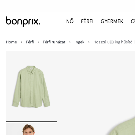
NŐ
FÉRFI
GYERMEK
O
Home
Férfi
Férfi ruházat
Ingek
Hosszú ujjú ing hűsítő