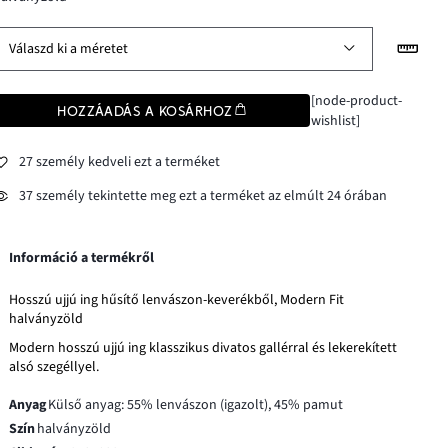
Válaszd ki a méretet
[node-product-
HOZZÁADÁS A KOSÁRHOZ
wishlist]
27 személy kedveli ezt a terméket
37 személy tekintette meg ezt a terméket az elmúlt 24 órában
Információ a termékről
Hosszú ujjú ing hűsítő lenvászon-keverékből, Modern Fit
halványzöld
Modern hosszú ujjú ing klasszikus divatos gallérral és lekerekített
alsó szegéllyel.
Anyag
Külső anyag: 55% lenvászon (igazolt), 45% pamut
Szín
halványzöld