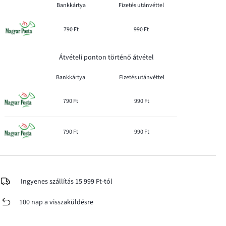
Bankkártya
Fizetés utánvéttel
790 Ft
990 Ft
Átvételi ponton történő átvétel
Bankkártya
Fizetés utánvéttel
790 Ft
990 Ft
790 Ft
990 Ft
Ingyenes szállítás 15 999 Ft-tól
100 nap a visszaküldésre