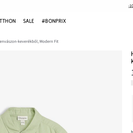
-1
TTHON
SALE
#BONPRIX
 lenvászon-keverékből, Modern Fit