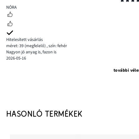
Osztályzat
5
NÓRA
Hitelesített vásárlás
méret: 39
(megfelelő)
,
szín: fehér
Nagyon jó anyag is, fazon is
2026-05-16
további vél
HASONLÓ TERMÉKEK