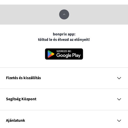
bonprix app:
töltsd le és élvezd az előnyeit!
Fizetés és kiszállítás
MasterCard
VISA
Segítség Központ
Google pay
Apple pay
Kérdések és válaszok
Magyar Posta
Kiszállítás és fizetési módok
Ajánlatunk
Visszáruzás és panaszok
Utánvétes fizetés