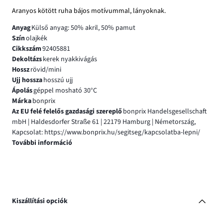
Aranyos kötött ruha bájos motívummal, lányoknak.
Anyag
Külső anyag: 50% akril, 50% pamut
Szín
olajkék
Cikkszám
92405881
Dekoltázs
kerek nyakkivágás
Hossz
rövid/mini
Ujj hossza
hosszú ujj
Ápolás
géppel mosható 30°C
Márka
bonprix
Az EU felé felelős gazdasági szereplő
bonprix Handelsgesellschaft
mbH | Haldesdorfer Straße 61 | 22179 Hamburg | Németország,
Kapcsolat: https://www.bonprix.hu/segitseg/kapcsolatba-lepni/
További információ
Kiszállítási opciók