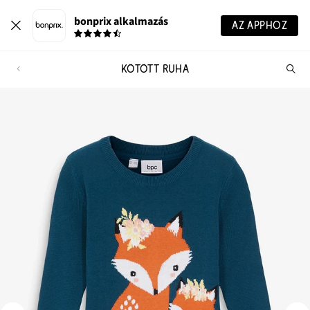
bonprix alkalmazás
AZ APPHOZ
KÖTÖTT RUHA
Te
ker