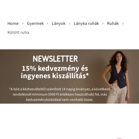
Home
Gyermek
Lányok
Lányka ruhák
Ruhák
Kötött ruha
NEWSLETTER
15% kedvezmény és
ingyenes kiszállítás*
*A kód a kézhezvételtől számított 14 napig érvényes, a következő
rendelésnél minimum
5990 Ft
értékben használható fel, más
kedvezménykódokkal nem vonható össze.