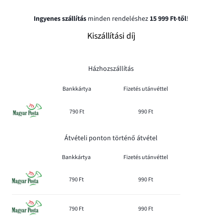
Ingyenes szállítás
minden rendeléshez
15 999 Ft-től
!
Kiszállítási díj
Házhozszállítás
Bankkártya
Fizetés utánvéttel
790 Ft
990 Ft
Átvételi ponton történő átvétel
Bankkártya
Fizetés utánvéttel
790 Ft
990 Ft
790 Ft
990 Ft