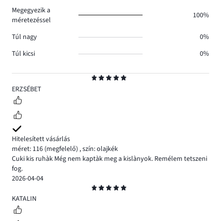
0.
Megegyezik a
100%
méretezéssel
Túl nagy
0%
Túl kicsi
0%
Osztályzat
5
ERZSÉBET
Hitelesített vásárlás
méret: 116
(megfelelő)
,
szín: olajkék
Cuki kis ruhàk Még nem kaptàk meg a kislànyok. Remélem tetszeni
fog.
2026-04-04
Osztályzat
5
KATALIN