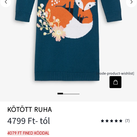
[node-product-wishlist]
KÖTÖTT RUHA
4799 Ft
- tól
(7)
4079 Ft FINED kóddal