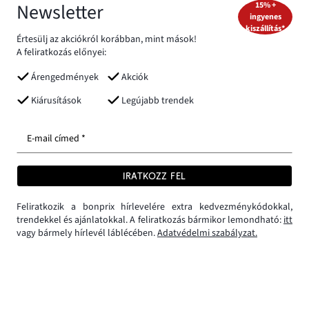
Newsletter
15% +
ingyenes
kiszállítás*
Értesülj az akciókról korábban, mint mások!
A feliratkozás előnyei:
Árengedmények
Akciók
Kiárusítások
Legújabb trendek
E-mail címed *
IRATKOZZ FEL
Feliratkozik a bonprix hírlevelére extra kedvezménykódokkal,
trendekkel és ajánlatokkal. A feliratkozás bármikor lemondható:
itt
vagy bármely hírlevél láblécében.
Adatvédelmi szabályzat.