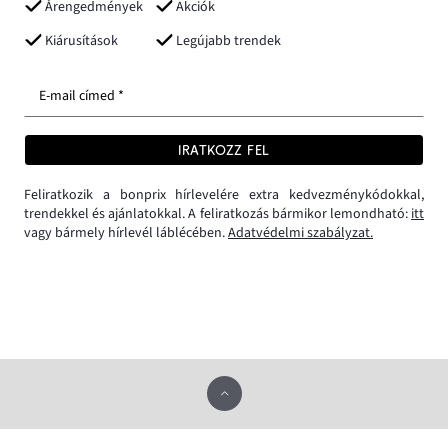
Árengedmények
Akciók
Kiárusítások
Legújabb trendek
E-mail címed *
IRATKOZZ FEL
Feliratkozik a bonprix hírlevelére extra kedvezménykódokkal,
trendekkel és ajánlatokkal. A feliratkozás bármikor lemondható:
itt
vagy bármely hírlevél láblécében.
Adatvédelmi szabályzat.