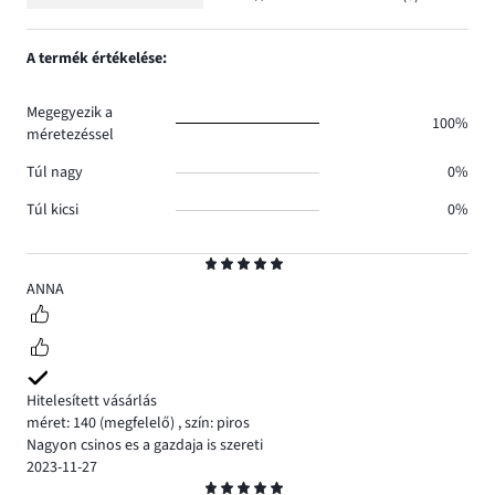
Osztályzat
1.
száma
szavazatok
1,
0.
száma
szavazatok
A termék értékelése:
0.
száma
0.
Megegyezik a
100%
méretezéssel
Túl nagy
0%
Túl kicsi
0%
Osztályzat
5
ANNA
Hitelesített vásárlás
méret: 140
(megfelelő)
,
szín: piros
Nagyon csinos es a gazdaja is szereti
2023-11-27
Osztályzat