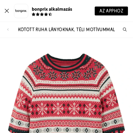
bonprix alkalmazás
AZ APPHOZ
KÖTÖTT RUHA LÁNYOKNAK, TÉLI MOTÍVUMMAL
Te
ker