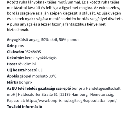
Kötött ruha lányoknak télies motívummal. Ez a kötött ruha télies
mintázattal készült és felhívja a figyelmet magára. Az extra széles,
bordás szegélye az alján szépen kiegészíti a stílusát. Az ujjak végén
és a kerek nyakkivágása mentén szintén bordás szegéllyel díszített.
A puha anyaga és a lezser fazonja fantasztikus kényelmet
biztosítanak.
Anyag
Külső anyag: 50% akril, 50% pamut
Szín
piros
Cikkszám
95248495
Dekoltázs
kerek nyakkivágás
Hossz
rövid/mini
Ujj hossza
hosszú ujj
Ápolás
géppel mosható 30°C
Márka
bonprix
Az EU felé felelős gazdasági szereplő
bonprix Handelsgesellschaft
mbH | Haldesdorfer Straße 61 | 22179 Hamburg | Németország,
Kapcsolat: https://www.bonprix.hu/segitseg/kapcsolatba-lepni/
További információ