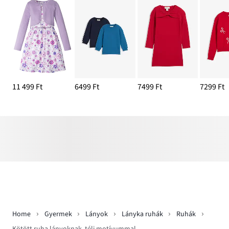
11 499 Ft
6499 Ft
7499 Ft
7299 Ft
Home
Gyermek
Lányok
Lányka ruhák
Ruhák
Kötött ruha lányoknak, téli motívummal