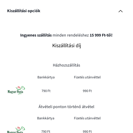
Kiszállítási opciók
Ingyenes szállítás
minden rendeléshez
15 999 Ft-től
!
Kiszállítási díj
Házhozszállítás
Bankkártya
Fizetés utánvéttel
790 Ft
990 Ft
Átvételi ponton történő átvétel
Bankkártya
Fizetés utánvéttel
790 Ft
990 Ft