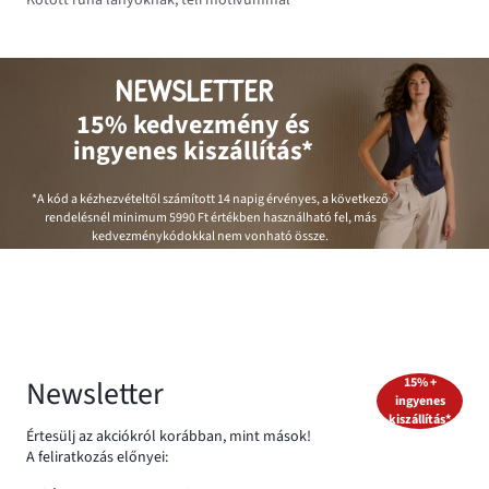
NEWSLETTER
15% kedvezmény és
ingyenes kiszállítás*
*A kód a kézhezvételtől számított 14 napig érvényes, a következő
rendelésnél minimum
5990 Ft
értékben használható fel, más
kedvezménykódokkal nem vonható össze.
Newsletter
15% +
ingyenes
kiszállítás*
Értesülj az akciókról korábban, mint mások!
A feliratkozás előnyei: