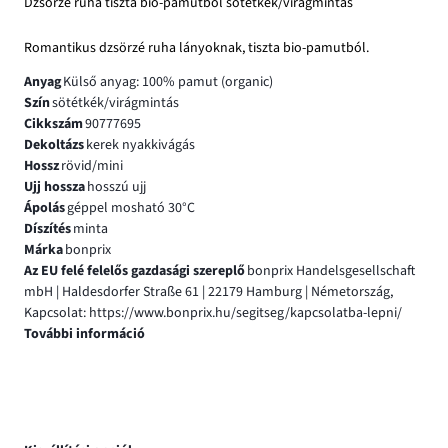
Dzsörzé ruha tiszta bio-pamutból sötétkék/virágmintás
Romantikus dzsörzé ruha lányoknak, tiszta bio-pamutból.
Anyag
Külső anyag: 100% pamut (organic)
Szín
sötétkék/virágmintás
Cikkszám
90777695
Dekoltázs
kerek nyakkivágás
Hossz
rövid/mini
Ujj hossza
hosszú ujj
Ápolás
géppel mosható 30°C
Díszítés
minta
Márka
bonprix
Az EU felé felelős gazdasági szereplő
bonprix Handelsgesellschaft
mbH | Haldesdorfer Straße 61 | 22179 Hamburg | Németország,
Kapcsolat: https://www.bonprix.hu/segitseg/kapcsolatba-lepni/
További információ