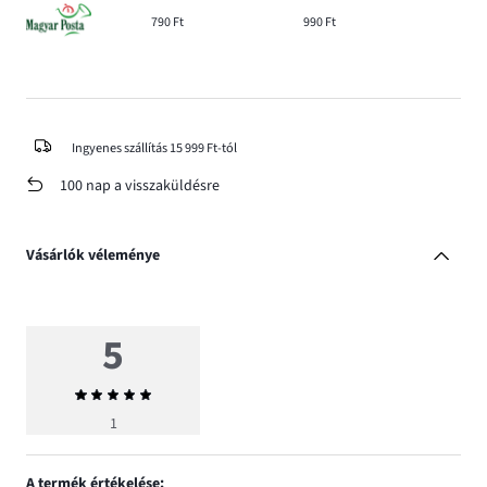
790 Ft
990 Ft
Ingyenes szállítás 15 999 Ft-tól
100 nap a visszaküldésre
Vásárlók véleménye
5
Átlagos
értékelés
1
5
A termék értékelése: