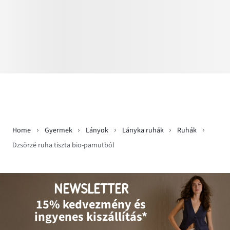
Home
Gyermek
Lányok
Lányka ruhák
Ruhák
Dzsörzé ruha tiszta bio-pamutból
NEWSLETTER
15% kedvezmény és
ingyenes kiszállítás*