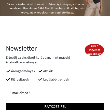
*A kód a kézhezvételtől számított 14 napig érvényes, a következő
rendelésnél minimum
5990 Ft
értékben használható fel, más
kedvezménykódokkal nem vonható össze.
Newsletter
15% +
ingyenes
kiszállítás*
Értesülj az akciókról korábban, mint mások!
A feliratkozás előnyei:
Árengedmények
Akciók
Kiárusítások
Legújabb trendek
E-mail címed *
IRATKOZZ FEL