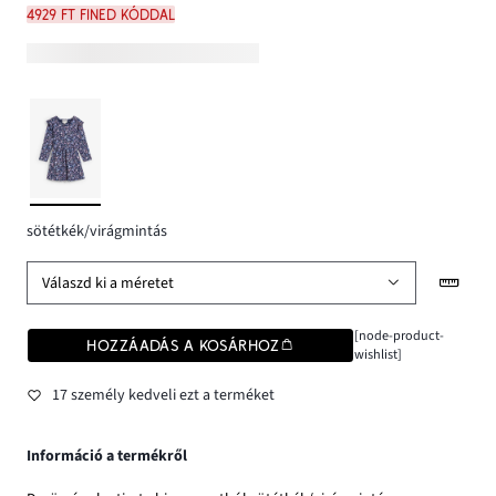
4929 Ft FINED kóddal
sötétkék/virágmintás
Válaszd ki a méretet
[node-product-
HOZZÁADÁS A KOSÁRHOZ
wishlist]
17 személy kedveli ezt a terméket
Információ a termékről