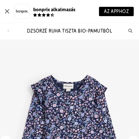
bonprix alkalmazás
AZ APPHOZ
DZSÖRZÉ RUHA TISZTA BIO-PAMUTBÓL
Te
ker