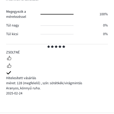
Megegyezik a
100%
méretezéssel
Túl nagy
0%
Túl kicsi
0%
Osztályzat
5
ZSOLTNÉ
Hitelesített vásárlás
méret: 128
(megfelelő)
,
szín: sötétkék/virágmintás
Aranyos, könnyű ruha.
2025-02-24